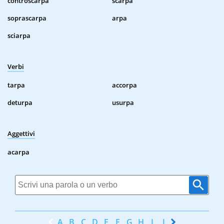
controscarpa
scarpa
soprascarpa
arpa
sciarpa
Verbi
tarpa
accorpa
deturpa
usurpa
Aggettivi
acarpa
A
B
C
D
E
F
G
H
I
J
K
L
M
N