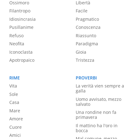
Ossimoro
Libertà
Filantropo
Facile
Idiosincrasia
Pragmatico
Pusillanime
Conoscenza
Refuso
Riassunto
Neofita
Paradigma
Iconoclasta
Gioia
Apotropaico
Tristezza
RIME
PROVERBI
Vita
La verità vien sempre a
galla
Sole
Uomo avvisato, mezzo
Casa
salvato
Mare
Una rondine non fa
primavera
Amore
Il mattino ha l'oro in
Cuore
bocca
Amici
Mal comune, mezzo