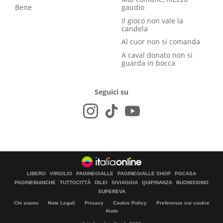
Bene
gaudio
Il gioco non vale la
candela
Al cuor non si comanda
A caval donato non si
guarda in bocca
Seguici su
LIBERO
VIRGILIO
PAGINEGIALLE
PAGINEGIALLE SHOP
PGCASA
PAGINEBIANCHE
TUTTOCITTÀ
DILEI
SIVIAGGIA
QUIFINANZA
BUONISSIMO
SUPEREVA
Chi siamo
Note Legali
Privacy
Cookie Policy
Preferenze sui cookie
Aiuto