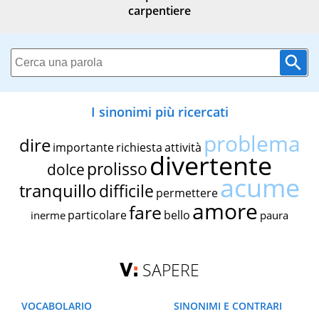
carpentiere
I sinonimi più ricercati
problema
dire
importante
richiesta
attività
divertente
prolisso
dolce
acume
tranquillo
difficile
permettere
amore
fare
particolare
bello
inerme
paura
SAPERE
VOCABOLARIO
SINONIMI E CONTRARI