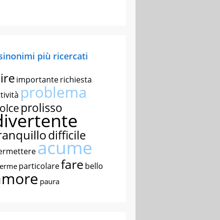
 sinonimi più ricercati
ire
importante
richiesta
problema
tività
prolisso
olce
divertente
ranquillo
difficile
acume
ermettere
fare
particolare
bello
nerme
amore
paura