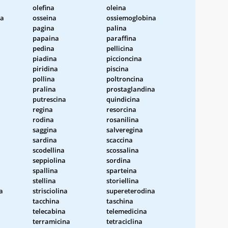
olefina
oleina
na
osseina
ossiemoglobina
pagina
palina
papaina
paraffina
pedina
pellicina
piadina
piccioncina
a
piridina
piscina
pollina
poltroncina
pralina
prostaglandina
putrescina
quindicina
regina
resorcina
rodina
rosanilina
saggina
salveregina
sardina
scaccina
scodellina
scossalina
seppiolina
sordina
spallina
sparteina
stellina
storiellina
a
strisciolina
supereterodina
tacchina
taschina
telecabina
telemedicina
terramicina
tetraciclina