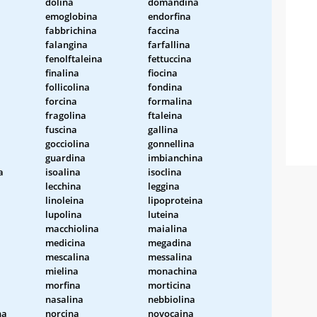
dolina
domandina
emoglobina
endorfina
fabbrichina
faccina
falangina
farfallina
fenolftaleina
fettuccina
finalina
fiocina
follicolina
fondina
forcina
formalina
fragolina
ftaleina
fuscina
gallina
gocciolina
gonnellina
guardina
imbianchina
a
isoalina
isoclina
lecchina
leggina
linoleina
lipoproteina
lupolina
luteina
macchiolina
maialina
medicina
megadina
mescalina
messalina
mielina
monachina
morfina
morticina
nasalina
nebbiolina
na
norcina
novocaina