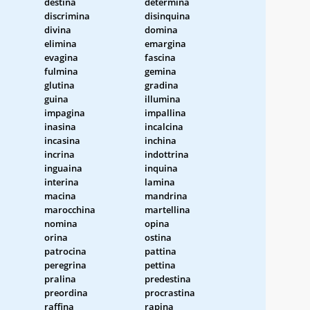
destina
determina
discrimina
disinquina
divina
domina
elimina
emargina
evagina
fascina
fulmina
gemina
glutina
gradina
guina
illumina
impagina
impallina
inasina
incalcina
incasina
inchina
incrina
indottrina
inguaina
inquina
interina
lamina
macina
mandrina
marocchina
martellina
nomina
opina
orina
ostina
patrocina
pattina
peregrina
pettina
pralina
predestina
preordina
procrastina
raffina
rapina