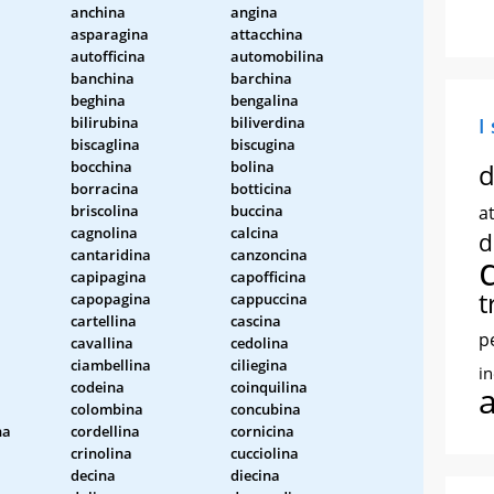
anchina
angina
asparagina
attacchina
autofficina
automobilina
banchina
barchina
beghina
bengalina
bilirubina
biliverdina
I
biscaglina
biscugina
bocchina
bolina
d
borracina
botticina
briscolina
buccina
at
cagnolina
calcina
d
cantaridina
canzoncina
capipagina
capofficina
t
capopagina
cappuccina
cartellina
cascina
p
cavallina
cedolina
ciambellina
ciliegina
i
codeina
coinquilina
colombina
concubina
na
cordellina
cornicina
crinolina
cucciolina
decina
diecina