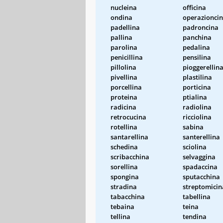
nucleina
officina
ondina
operazionci
padellina
padroncina
pallina
panchina
parolina
pedalina
penicillina
pensilina
pillolina
pioggerellin
pivellina
plastilina
porcellina
porticina
proteina
ptialina
radicina
radiolina
retrocucina
ricciolina
rotellina
sabina
santarellina
santerellina
schedina
sciolina
scribacchina
selvaggina
sorellina
spadaccina
spongina
sputacchina
stradina
streptomicin
tabacchina
tabellina
tebaina
teina
tellina
tendina