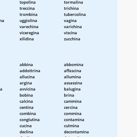
topolina
tormalina
treccina
trichina
trombina
tubercolina
na
uggiolina
vagina
varechina
varichina
viceregina
viscina
xilidina
zucchina
abbina
abbomina
addottrina
affascina
allucina
allumina
argina
assassina
na
avvicina
balugina
bobina
brina
calcina
cammina
centina
cercina
combina
commina
conglutina
contamina
cucina
culmina
declina
decontamina