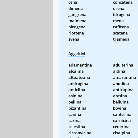
cena
concatena
dimena
drena
gangrena
idrogena
malmena
mena
pirogena
raffrena
riottena
scatena
svena
tramena
Aggettivi
adamantina
adulterina
alcalina
aldina
altoatesina
amarantina
androgina
anodina
anticlina
antirapina
asinina
atesina
bellina
belluina
bizantina
bovina
canina
canterina
carina
carnicina
celestina
cenerina
circonvicina
cisalpina