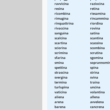
ravvicina
raziocina
resina
retina
ricombina
riesamina
rimugina
rincammina
rinquattrina
riordina
rivaccina
rovina
sanguina
satina
scalcina
scantina
scartina
scassina
sciorina
scombina
scrimina
scrutina
sfarina
sgomina
smina
soprannomi
spettina
spina
strascina
strina
svergina
svina
termina
traina
turlupina
uncina
vaticina
volantina
aliena
allena
arena
avvelena
barena
cancrena