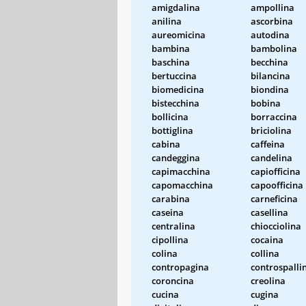
amigdalina
ampollina
anilina
ascorbina
aureomicina
autodina
bambina
bambolina
baschina
becchina
bertuccina
bilancina
biomedicina
biondina
bistecchina
bobina
bollicina
borraccina
bottiglina
briciolina
cabina
caffeina
candeggina
candelina
capimacchina
capiofficina
capomacchina
capoofficina
carabina
carneficina
caseina
casellina
centralina
chiocciolina
cipollina
cocaina
colina
collina
contropagina
controspalli
coroncina
creolina
cucina
cugina