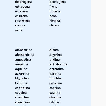
deidrogena
deossigena
estrogena
frena
incatena
inscena
ossigena
pena
rasserena
rimena
serena
sfrena
vena
alabastrina
albina
alessandrina
algerina
ametistina
andina
anserina
antialcalina
aquilina
argentina
azzurrina
barbina
bigemina
birichina
bruttina
canarina
capitolina
caprina
caudina
caulina
cilestrina
cinerina
cismarina
citrina