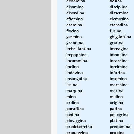
denomina
desina
disamina
disciplina
disordina
dissemina
effemina
elemosina
esamina
eterodina
fiocina
fucina
germina
ghigliottina
grandina
gratina
imbrillantina
immagina
impappina
impollina
incammina
incardina
inclina
incrimina
indovina
infarina
insanguina
insemina
lesina
macchina
margina
marina
mina
mulina
ordina
origina
paraffina
patina
pedina
pellegrina
pioviggina
platina
predetermina
predomina
propaggina
propina