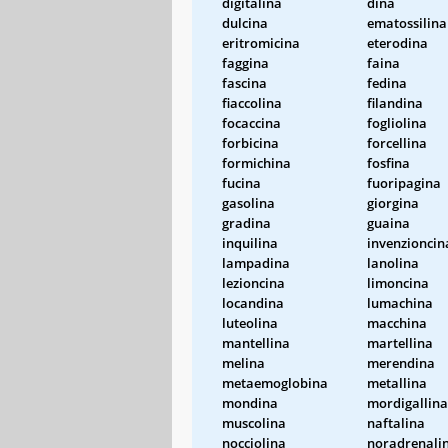
digitalina
dina
dulcina
ematossilina
eritromicina
eterodina
faggina
faina
fascina
fedina
fiaccolina
filandina
focaccina
fogliolina
forbicina
forcellina
formichina
fosfina
fucina
fuoripagina
gasolina
giorgina
gradina
guaina
inquilina
invenzioncin
lampadina
lanolina
lezioncina
limoncina
locandina
lumachina
luteolina
macchina
mantellina
martellina
melina
merendina
metaemoglobina
metallina
mondina
mordigallina
muscolina
naftalina
nocciolina
noradrenali