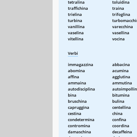
tetralina
toluidina
traffichina
traina
trielina
trifoglina
turbina
turbomacchi
vanillina
varecchina
vaselina
vasellina
vitellina
vocina
Verbi
immagazzina
abbacina
abomina
acumina
affina
agglutina
ammaina
ammutina
autodisciplina
autoimpolli
bina
bitumina
bruschina
bulina
capruggina
centellina
cestina
china
condetermina
confina
contromina
coordina
damaschina
decaffeina