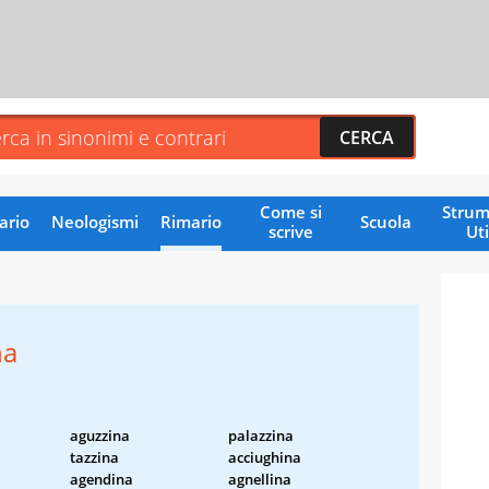
Come si
Strum
ario
Neologismi
Rimario
Scuola
scrive
Uti
na
aguzzina
palazzina
tazzina
acciughina
agendina
agnellina