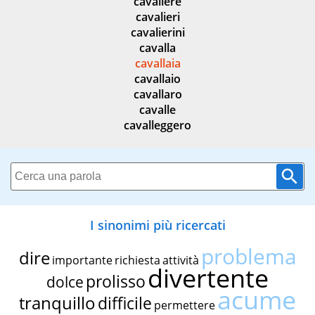
cavaliere
cavalieri
cavalierini
cavalla
cavallaia
cavallaio
cavallaro
cavalle
cavalleggero
I sinonimi più ricercati
problema
dire
importante
richiesta
attività
divertente
prolisso
dolce
acume
tranquillo
difficile
permettere