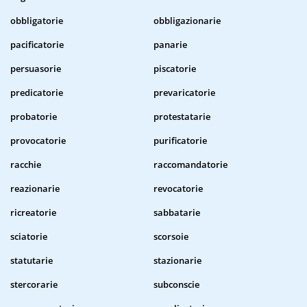
obbligatorie
obbligazionarie
pacificatorie
panarie
persuasorie
piscatorie
predicatorie
prevaricatorie
probatorie
protestatarie
provocatorie
purificatorie
racchie
raccomandatorie
reazionarie
revocatorie
ricreatorie
sabbatarie
sciatorie
scorsoie
statutarie
stazionarie
stercorarie
subconscie