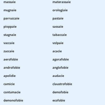
massaie
materassaie
mugnaie
orologiaie
parruccaie
pastaie
pioppaie
sassaie
stagnaie
tabaccaie
vaccaie
volpaie
zuccaie
acacie
aerofobie
agorafobie
androfobie
anglofobie
apolidie
audacie
camicie
claustrofobie
contumacie
demofobie
demonofobie
ecofobie