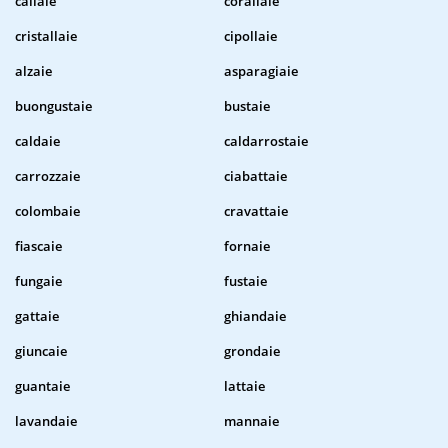
callaie
corallaie
cristallaie
cipollaie
alzaie
asparagiaie
buongustaie
bustaie
caldaie
caldarrostaie
carrozzaie
ciabattaie
colombaie
cravattaie
fiascaie
fornaie
fungaie
fustaie
gattaie
ghiandaie
giuncaie
grondaie
guantaie
lattaie
lavandaie
mannaie