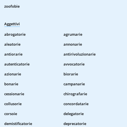
zoofobie
Aggettivi
abrogatorie
agrumarie
aleatorie
annonarie
antiorarie
antirivoluzionarie
autenticatorie
avvocatorie
azionarie
biorarie
bonarie
campanarie
cessionarie
chirografarie
collusorie
concordatarie
corsoie
delegatorie
demistificatorie
deprecatorie