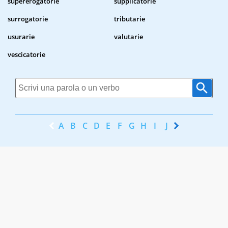
supererogatorie
supplicatorie
surrogatorie
tributarie
usurarie
valutarie
vescicatorie
A
B
C
D
E
F
G
H
I
J
K
L
M
N