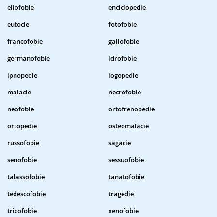
eliofobie
enciclopedie
eutocie
fotofobie
francofobie
gallofobie
germanofobie
idrofobie
ipnopedie
logopedie
malacie
necrofobie
neofobie
ortofrenopedie
ortopedie
osteomalacie
russofobie
sagacie
senofobie
sessuofobie
talassofobie
tanatofobie
tedescofobie
tragedie
tricofobie
xenofobie