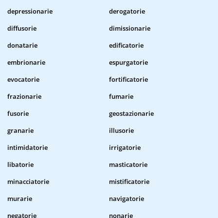
depressionarie
derogatorie
diffusorie
dimissionarie
donatarie
edificatorie
embrionarie
espurgatorie
evocatorie
fortificatorie
frazionarie
fumarie
fusorie
geostazionarie
granarie
illusorie
intimidatorie
irrigatorie
libatorie
masticatorie
minacciatorie
mistificatorie
murarie
navigatorie
negatorie
nonarie