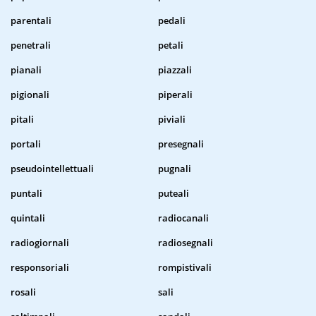
parentali
pedali
penetrali
petali
pianali
piazzali
pigionali
piperali
pitali
piviali
portali
presegnali
pseudointellettuali
pugnali
puntali
puteali
quintali
radiocanali
radiogiornali
radiosegnali
responsoriali
rompistivali
rosali
sali