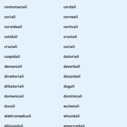
contumaciali
cordali
coriali
corneali
coroideali
corticali
cotidali
craniali
cruciali
curiali
cuspidali
datoriali
demaniali
deverbali
direttoriali
discoidali
dittatoriali
dogali
domenicali
dominicali
ducali
ecclesiali
elettromedicali
elicoidali
ellissoidali
emorroidali