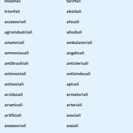
filosofali
tariffali
trionfali
absidali
accessoriali
afocali
agroindustriali
allodiali
amatoriali
ambulatoriali
ammoniacali
angelicali
antibrachiali
anticlericali
antimoniali
antisindacali
antisociali
apicali
arciducali
armatoriali
arsenicali
arteriali
artificiali
asociali
assessoriali
assiali