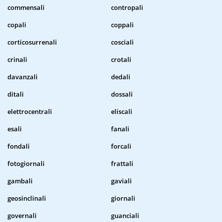
commensali
contropali
copali
coppali
corticosurrenali
cosciali
crinali
crotali
davanzali
dedali
ditali
dossali
elettrocentrali
eliscali
esali
fanali
fondali
forcali
fotogiornali
frattali
gambali
gaviali
geosinclinali
giornali
governali
guanciali