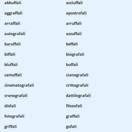
abbuffali
acciuffali
aggraffali
apostrofali
arraffali
arruffali
autografali
azzuffali
baruffali
beffali
biffali
biografali
bluffali
buffali
camuffali
cianografali
cinematografali
crittografali
cronografali
dattilografali
disfali
filosofali
fotografali
graffali
griffali
gufali