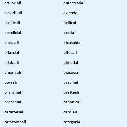
attuariali
autostradali
avverbiali
aziendali
basilicali
beilicali
beneficiali
bestiali
biassiali
bicuspidali
bifacciali
bifocali
bilabiali
bimodali
binomiali
biosociali
boreali
brachiali
branchiali
bratteali
bronchiali
canonicali
caratteriali
cardiali
catacombali
categoriali