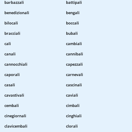
barbazzali
battipali
benedizionali
bengali
bilocali
boccali
bracciali
bubali
cali
cambiali
canali
cannibali
cannocchiali
capezzali
caporali
carnevali
casali
cascinali
cavastivali
caviali
cembali
cimbali
cinegiornali
cinghiali
clavicembali
clorali