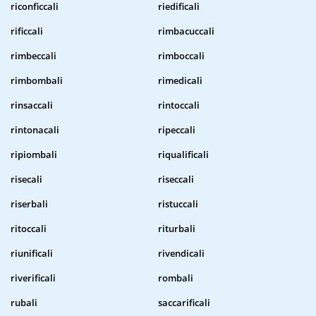
riconficcali
riedificali
rificcali
rimbacuccali
rimbeccali
rimboccali
rimbombali
rimedicali
rinsaccali
rintoccali
rintonacali
ripeccali
ripiombali
riqualificali
risecali
riseccali
riserbali
ristuccali
ritoccali
riturbali
riunificali
rivendicali
riverificali
rombali
rubali
saccarificali