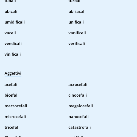
tubali
turbali
ubicali
ubriacali
umidificali
unificali
vacali
vanificali
vendicali
verificali
vinificali
Aggettivi
acefali
acrocefali
bicefali
cinocefali
macrocefali
megalocefali
microcefali
nanocefali
tricefali
catastrofali