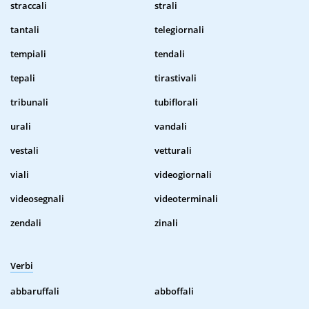
straccali
strali
tantali
telegiornali
tempiali
tendali
tepali
tirastivali
tribunali
tubiflorali
urali
vandali
vestali
vetturali
viali
videogiornali
videosegnali
videoterminali
zendali
zinali
Verbi
abbaruffali
abboffali