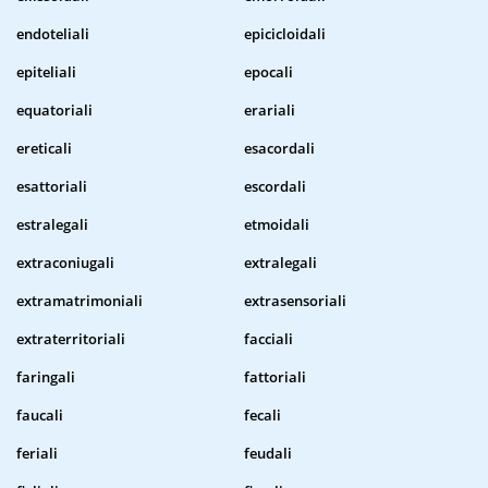
endoteliali
epicicloidali
epiteliali
epocali
equatoriali
erariali
ereticali
esacordali
esattoriali
escordali
estralegali
etmoidali
extraconiugali
extralegali
extramatrimoniali
extrasensoriali
extraterritoriali
facciali
faringali
fattoriali
faucali
fecali
feriali
feudali