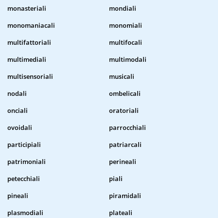
monasteriali
mondiali
monomaniacali
monomiali
multifattoriali
multifocali
multimediali
multimodali
multisensoriali
musicali
nodali
ombelicali
onciali
oratoriali
ovoidali
parrocchiali
participiali
patriarcali
patrimoniali
perineali
petecchiali
piali
pineali
piramidali
plasmodiali
plateali