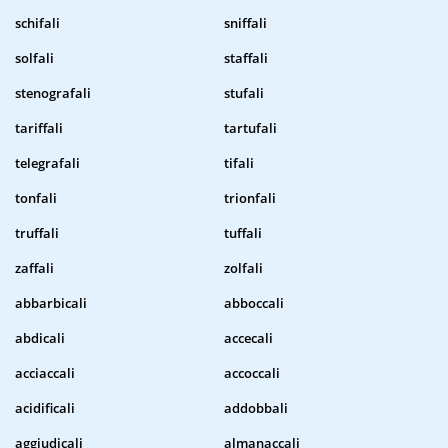
schifali
sniffali
solfali
staffali
stenografali
stufali
tariffali
tartufali
telegrafali
tifali
tonfali
trionfali
truffali
tuffali
zaffali
zolfali
abbarbicali
abboccali
abdicali
accecali
acciaccali
accoccali
acidificali
addobbali
aggiudicali
almanaccali