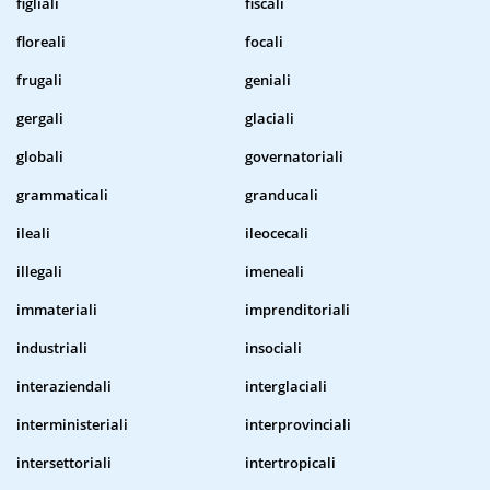
figliali
fiscali
floreali
focali
frugali
geniali
gergali
glaciali
globali
governatoriali
grammaticali
granducali
ileali
ileocecali
illegali
imeneali
immateriali
imprenditoriali
industriali
insociali
interaziendali
interglaciali
interministeriali
interprovinciali
intersettoriali
intertropicali