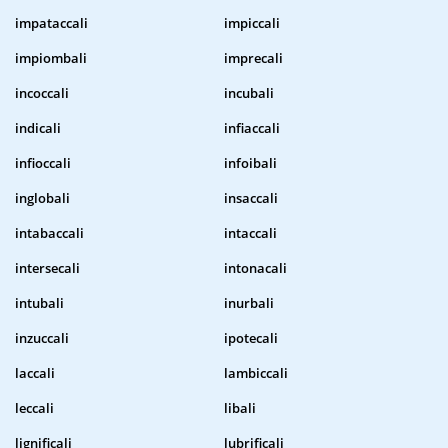
impataccali
impiccali
impiombali
imprecali
incoccali
incubali
indicali
infiaccali
infioccali
infoibali
inglobali
insaccali
intabaccali
intaccali
intersecali
intonacali
intubali
inurbali
inzuccali
ipotecali
laccali
lambiccali
leccali
libali
lignificali
lubrificali