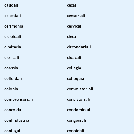
caudali
cecali
celestiali
censoriali
cerimoniali
cervicali
cicloidali
ciecali
cimiteriali
circondariali
clericali
cloacali
coassiali
collegiali
colloidali
colloquiali
coloniali
commissariali
comprensoriali
concistoriali
concoidali
condominiali
confindustriali
congeniali
coniugali
conoidali