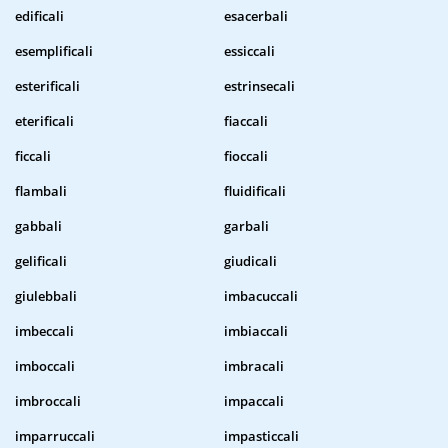
edificali
esacerbali
esemplificali
essiccali
esterificali
estrinsecali
eterificali
fiaccali
ficcali
fioccali
flambali
fluidificali
gabbali
garbali
gelificali
giudicali
giulebbali
imbacuccali
imbeccali
imbiaccali
imboccali
imbracali
imbroccali
impaccali
imparruccali
impasticcali