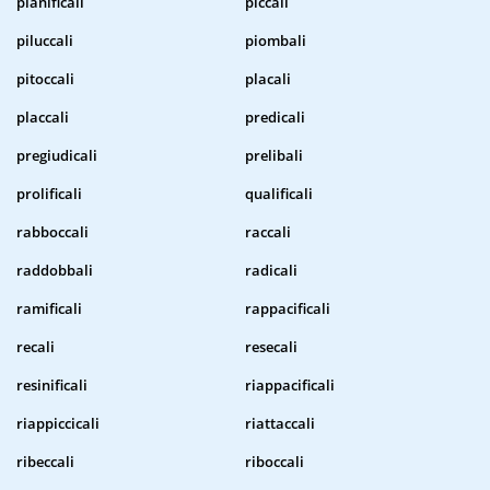
pianificali
piccali
piluccali
piombali
pitoccali
placali
placcali
predicali
pregiudicali
prelibali
prolificali
qualificali
rabboccali
raccali
raddobbali
radicali
ramificali
rappacificali
recali
resecali
resinificali
riappacificali
riappiccicali
riattaccali
ribeccali
riboccali