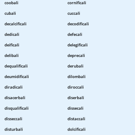
coobali
cornificali
cubali
cuccali
decalcificali
decodificali
dedicali
defecali
deificali
delegificali
delibali
deprecali
dequalificali
derubali
deumidificali
dilombali
diradicali
diroccali
disacerbali
diserbali
disqualificali
dissecali
disseccali
distaccali
disturbali
dolcificali