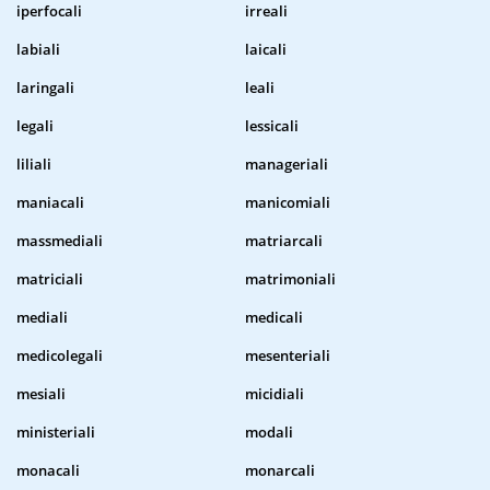
iperfocali
irreali
labiali
laicali
laringali
leali
legali
lessicali
liliali
manageriali
maniacali
manicomiali
massmediali
matriarcali
matriciali
matrimoniali
mediali
medicali
medicolegali
mesenteriali
mesiali
micidiali
ministeriali
modali
monacali
monarcali