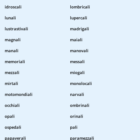
idroscali
lombricali
lunali
lupercali
lustrastivali
madrigali
magnali
maiali
manali
manovali
memoriali
messali
mezzali
miogali
mirtali
monolocali
motomondiali
narvali
occhiali
ombrinali
opali
orinali
ospedali
pali
papaverali
paramezzali