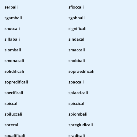
serbali
sfioccali
sgambali
sgobbali
shoccali
significali
sillabali
sindacali
slombali
smaccali
smonacali
snobbali
solidificali
sopraedificali
sopredificali
spaccali
specificali
spiaccicali
spiccali
spiccicali
spiluccali
spiombali
sprecali
spregiudicali
squalificali
sradicali