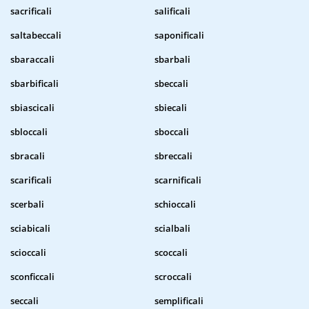
sacrificali
salificali
saltabeccali
saponificali
sbaraccali
sbarbali
sbarbificali
sbeccali
sbiascicali
sbiecali
sbloccali
sboccali
sbracali
sbreccali
scarificali
scarnificali
scerbali
schioccali
sciabicali
scialbali
scioccali
scoccali
sconficcali
scroccali
seccali
semplificali