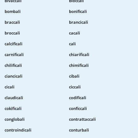
bivaccali
bloccali
bombali
bonificali
braccali
brancicali
broccali
cacali
calcificali
cali
carnificali
chiarificali
chilificali
chimificali
ciancicali
cibali
cicali
ciccali
claudicali
codificali
cokificali
conficcali
conglobali
contrattaccali
controindicali
conturbali