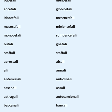
bucefali
diencefali
encefali
globicefali
idrocefali
mesencefali
mesocefali
mielencefali
monocefali
rombencefali
bufali
gnafali
scaffali
staffali
aeroscali
alcali
ali
annali
antemurali
anticlinali
arsenali
assali
astragali
autocamionali
baccanali
bancali