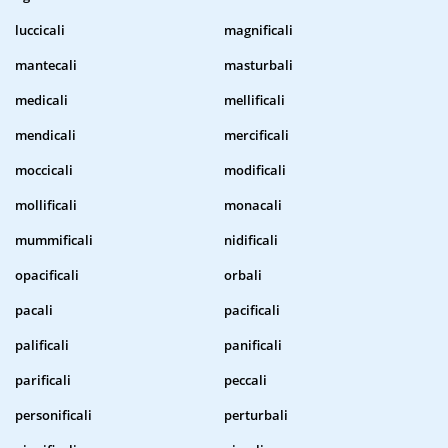
luccicali
magnificali
mantecali
masturbali
medicali
mellificali
mendicali
mercificali
moccicali
modificali
mollificali
monacali
mummificali
nidificali
opacificali
orbali
pacali
pacificali
palificali
panificali
parificali
peccali
personificali
perturbali