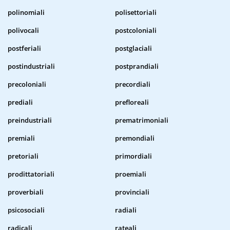
polinomiali
polisettoriali
polivocali
postcoloniali
postferiali
postglaciali
postindustriali
postprandiali
precoloniali
precordiali
prediali
prefloreali
preindustriali
prematrimoniali
premiali
premondiali
pretoriali
primordiali
prodittatoriali
proemiali
proverbiali
provinciali
psicosociali
radiali
radicali
rateali