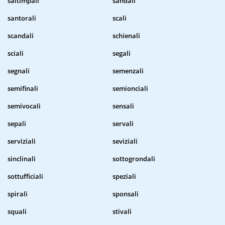
saltimpali
sandali
santorali
scali
scandali
schienali
sciali
segali
segnali
semenzali
semifinali
semionciali
semivocali
sensali
sepali
servali
serviziali
seviziali
sinclinali
sottogrondali
sottufficiali
speziali
spirali
sponsali
squali
stivali