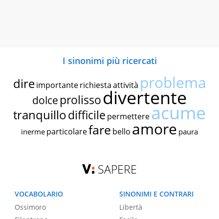
I sinonimi più ricercati
problema
dire
importante
richiesta
attività
divertente
prolisso
dolce
acume
tranquillo
difficile
permettere
amore
fare
particolare
bello
inerme
paura
SAPERE
VOCABOLARIO
SINONIMI E CONTRARI
Ossimoro
Libertà