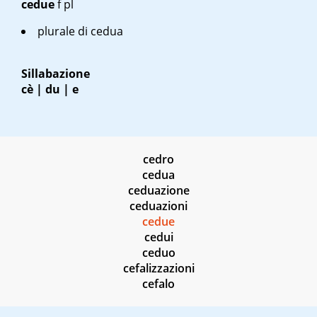
cedue
f pl
plurale di
cedua
Sillabazione
cè | du | e
cedro
cedua
ceduazione
ceduazioni
cedue
cedui
ceduo
cefalizzazioni
cefalo