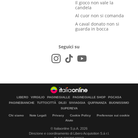
Il gioco non vale la
candela
Al cuor non si comanda
A caval donato non si
guarda in bocca
Seguici su
LIBERO
VIRGILIO
PAGINEGIALLE
PAGINEGIALLE SHOP
PGCASA
PAGINEBIANCHE
TUTTOCITTÀ
DILEI
SIVIAGGIA
QUIFINANZA
BUONISSIMO
SUPEREVA
Chi siamo
Note Legali
Privacy
Cookie Policy
Preferenze sui cookie
Aiuto
© Italiaonline S.p.A. 2026
Direzione e coordinamento di Libero Acquisition S.á r.l.