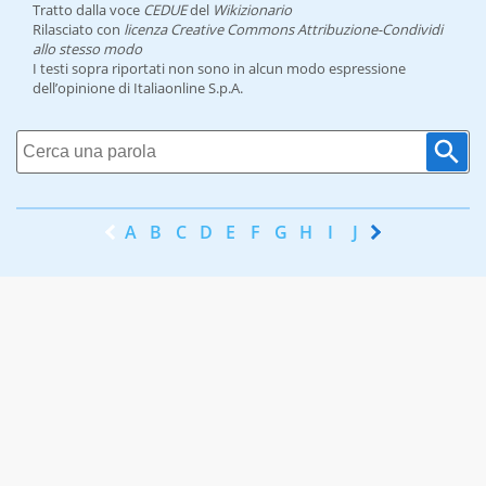
Tratto dalla voce
CEDUE
del
Wikizionario
Rilasciato con
licenza Creative Commons Attribuzione-Condividi
allo stesso modo
I testi sopra riportati non sono in alcun modo espressione
dell’opinione di Italiaonline S.p.A.
A
B
C
D
E
F
G
H
I
J
K
L
M
N