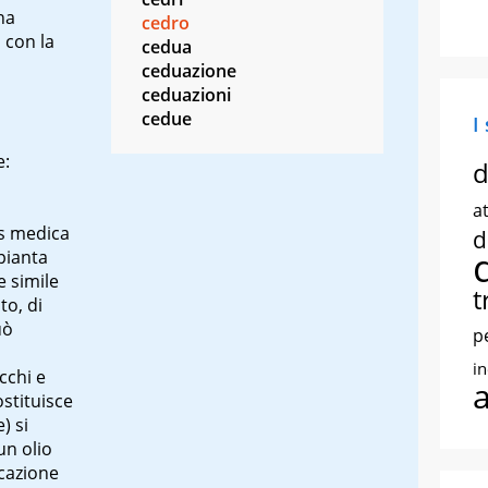
na
cedro
 con la
cedua
ceduazione
ceduazioni
cedue
I
e:
d
at
s medica
d
pianta
e simile
t
to, di
uò
p
i
cchi e
ostituisce
) si
un olio
icazione