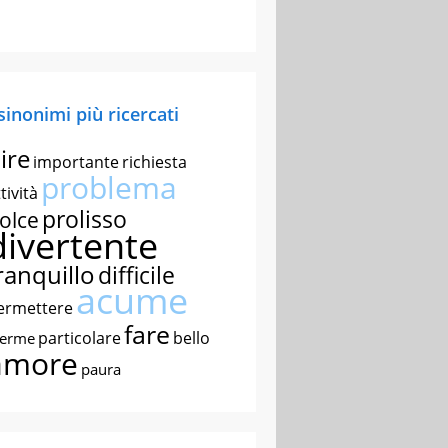
 sinonimi più ricercati
ire
importante
richiesta
problema
tività
prolisso
olce
divertente
ranquillo
difficile
acume
ermettere
fare
particolare
bello
nerme
amore
paura