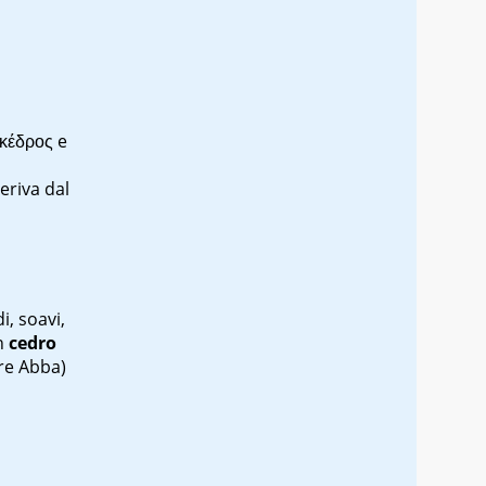
κέδρος
e
eriva dal
i, soavi,
n
cedro
re Abba)