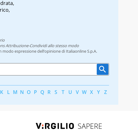
edrata,
rico,
rio
ns Attribuzione-Condividi allo stesso modo
un modo espressione dell’opinione di Italiaonline S.p.A.
K
L
M
N
O
P
Q
R
S
T
U
V
W
X
Y
Z
SAPERE