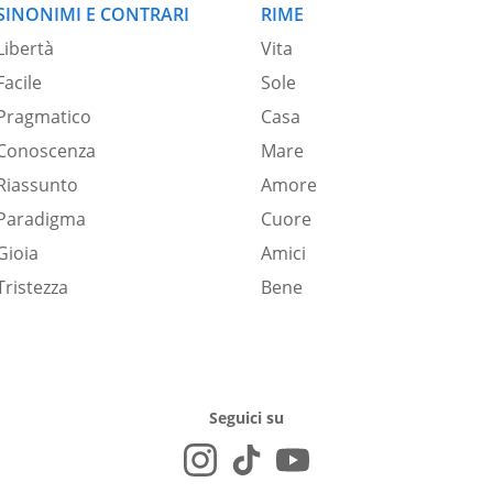
SINONIMI E CONTRARI
RIME
Libertà
Vita
Facile
Sole
Pragmatico
Casa
Conoscenza
Mare
Riassunto
Amore
Paradigma
Cuore
Gioia
Amici
Tristezza
Bene
Seguici su