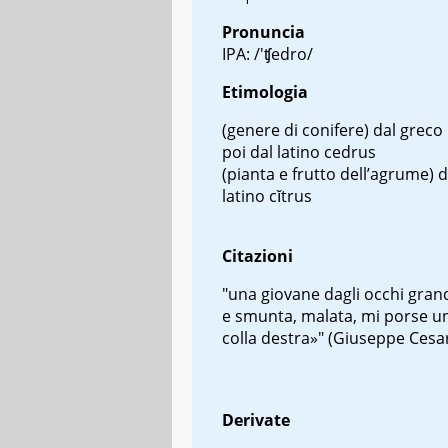
Pronuncia
IPA: /'ʧedro/
Etimologia
(genere di conifere)
dal greco
poi dal latino
cedrus
(pianta e frutto dell’agrume)
d
latino
cĭtrus
Citazioni
"una giovane dagli occhi grand
e smunta, malata, mi porse u
colla destra»" (Giuseppe Cesa
Derivate