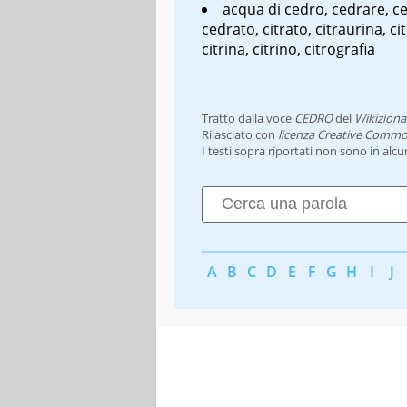
acqua di cedro, cedrare, c
cedrato, citrato, citraurina, cit
citrina, citrino, citrografia
Tratto dalla voce
CEDRO
del
Wikiziona
Rilasciato con
licenza Creative Commo
I testi sopra riportati non sono in alc
A
B
C
D
E
F
G
H
I
J