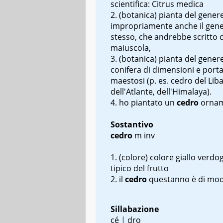
scientifica: Citrus medica
(botanica) pianta del gener
impropriamente anche il gen
stesso, che andrebbe scritto 
maiuscola,
(botanica) pianta del gener
conifera di dimensioni e por
maestosi (p. es. cedro del Lib
dell'Atlante, dell'Himalaya).
ho piantato un
cedro
ornam
Sostantivo
cedro
m inv
(colore) colore giallo verdo
tipico del frutto
il
cedro
quest
anno è di mod
Sillabazione
cé | dro