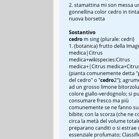
stamattina mi son messa u
gonnellina color cedro in tinta
nuova borsetta
Sostantivo
cedro
m sing
(plurale: cedri)
(botanica) frutto della
Imag
medica|Citrus
medica+wikispecies:Citrus
medica+|Citrus medica+Citru
(pianta comunemente detta "
del cedro" o "
cedro
2"); agrum
ad un grosso limone bitorzolu
colore giallo-verdognolo; si p
consumare fresco ma più
comunemente se ne fanno su
bibite; con la scorza (che ne c
circa la metà del volume totale
preparano canditi o si estrae 
essenziale profumato; Classif