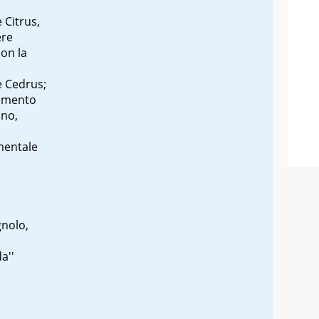
e
Citrus
,
ere
con la
e Cedrus;
tamento
ano,
entale
gnolo,
a''