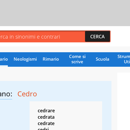
Come si
Strum
ario
Neologismi
Rimario
Scuola
scrive
Uti
ano:
Cedro
cedrare
cedrata
cedrate
cedri