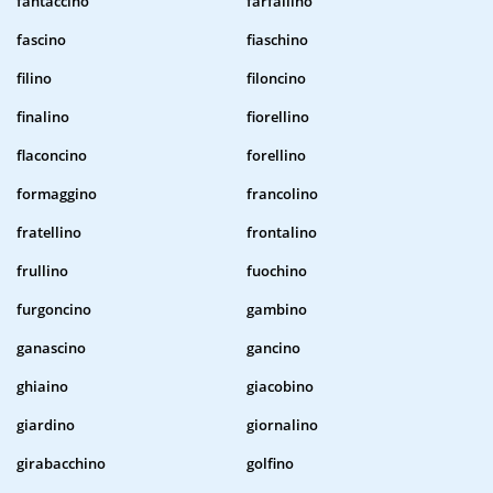
fantaccino
farfallino
fascino
fiaschino
filino
filoncino
finalino
fiorellino
flaconcino
forellino
formaggino
francolino
fratellino
frontalino
frullino
fuochino
furgoncino
gambino
ganascino
gancino
ghiaino
giacobino
giardino
giornalino
girabacchino
golfino