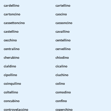
cardellino
cartellino
cartoncino
cascino
cassettoncino
cassoncino
castellino
cavallino
cecchino
centellino
centralino
cervellino
cherubino
chiodino
cialdino
cicalino
cipollino
ciuchino
coinquilino
colino
coltellino
comodino
concubino
confino
controvelaccino
coperchino