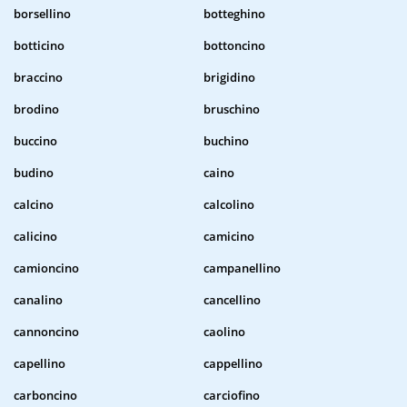
borsellino
botteghino
botticino
bottoncino
braccino
brigidino
brodino
bruschino
buccino
buchino
budino
caino
calcino
calcolino
calicino
camicino
camioncino
campanellino
canalino
cancellino
cannoncino
caolino
capellino
cappellino
carboncino
carciofino