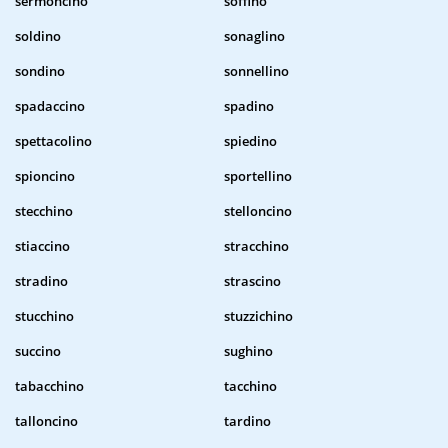
sermoncino
soffino
soldino
sonaglino
sondino
sonnellino
spadaccino
spadino
spettacolino
spiedino
spioncino
sportellino
stecchino
stelloncino
stiaccino
stracchino
stradino
strascino
stucchino
stuzzichino
succino
sughino
tabacchino
tacchino
talloncino
tardino