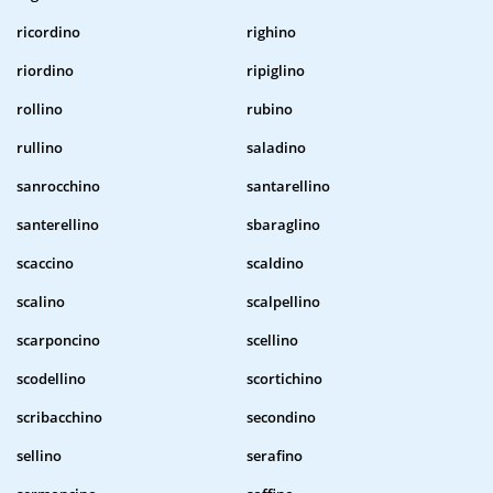
ricordino
righino
riordino
ripiglino
rollino
rubino
rullino
saladino
sanrocchino
santarellino
santerellino
sbaraglino
scaccino
scaldino
scalino
scalpellino
scarponcino
scellino
scodellino
scortichino
scribacchino
secondino
sellino
serafino