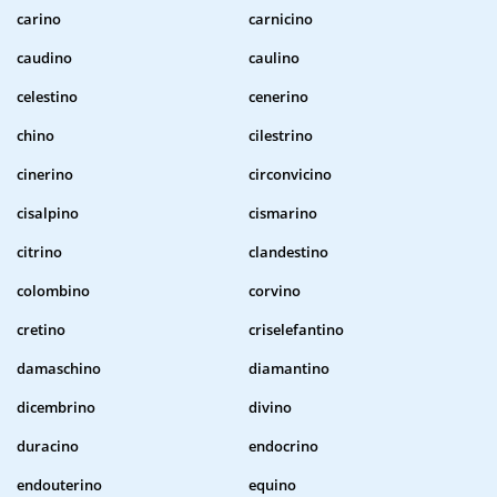
carino
carnicino
caudino
caulino
celestino
cenerino
chino
cilestrino
cinerino
circonvicino
cisalpino
cismarino
citrino
clandestino
colombino
corvino
cretino
criselefantino
damaschino
diamantino
dicembrino
divino
duracino
endocrino
endouterino
equino