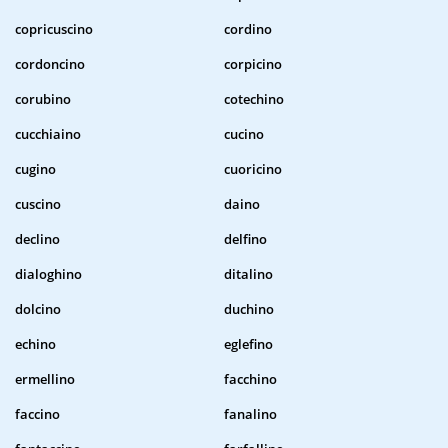
copricuscino
cordino
cordoncino
corpicino
corubino
cotechino
cucchiaino
cucino
cugino
cuoricino
cuscino
daino
declino
delfino
dialoghino
ditalino
dolcino
duchino
echino
eglefino
ermellino
facchino
faccino
fanalino