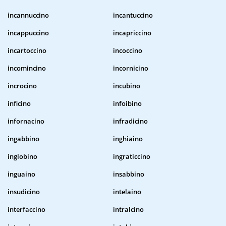
incannuccino
incantuccino
incappuccino
incapriccino
incartoccino
incoccino
incomincino
incornicino
incrocino
incubino
inficino
infoibino
infornacino
infradicino
ingabbino
inghiaino
inglobino
ingraticcino
inguaino
insabbino
insudicino
intelaino
interfaccino
intralcino