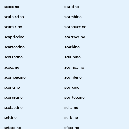
scaccino
scalcino
scalpiccino
scambino
scamicino
scappuccino
scapriccino
scarroccino
scartoccino
scerbino
schiaccino
scialbino
scoccino
scollaccino
scombacino
scombino
sconcino
scorcino
scornicino
scorteccino
sculaccino
sdraino
selcino
serbino
setaccino
sfaccino