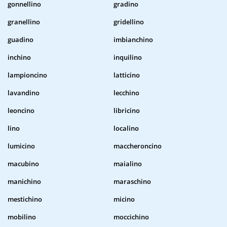
gonnellino
gradino
granellino
gridellino
guadino
imbianchino
inchino
inquilino
lampioncino
latticino
lavandino
lecchino
leoncino
libricino
lino
localino
lumicino
maccheroncino
macubino
maialino
manichino
maraschino
mestichino
micino
mobilino
moccichino