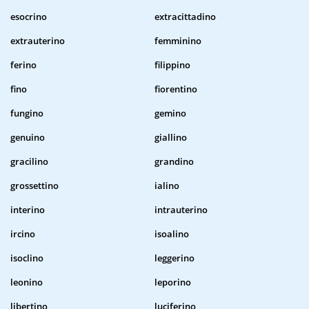
esocrino
extracittadino
extrauterino
femminino
ferino
filippino
fino
fiorentino
fungino
gemino
genuino
giallino
gracilino
grandino
grossettino
ialino
interino
intrauterino
ircino
isoalino
isoclino
leggerino
leonino
leporino
libertino
luciferino