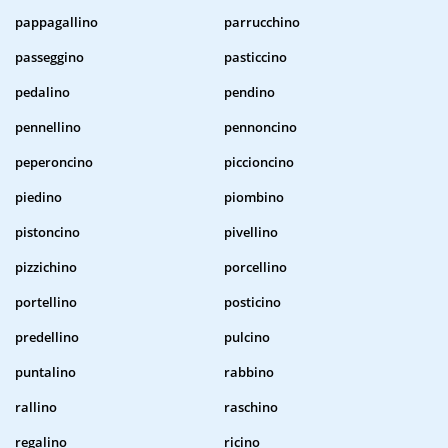
pappagallino
parrucchino
passeggino
pasticcino
pedalino
pendino
pennellino
pennoncino
peperoncino
piccioncino
piedino
piombino
pistoncino
pivellino
pizzichino
porcellino
portellino
posticino
predellino
pulcino
puntalino
rabbino
rallino
raschino
regalino
ricino