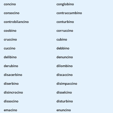
concino
conglobino
consocino
contraccambino
controbilancino
conturbino
coobino
corruccino
cruccino
cubino
cuccino
debbino
delibino
denuncino
derubino
dilombino
disacerbino
discaccino
diserbino
disimpaccino
disincrocino
disselcino
dissocino
disturbino
emacino
enuncino