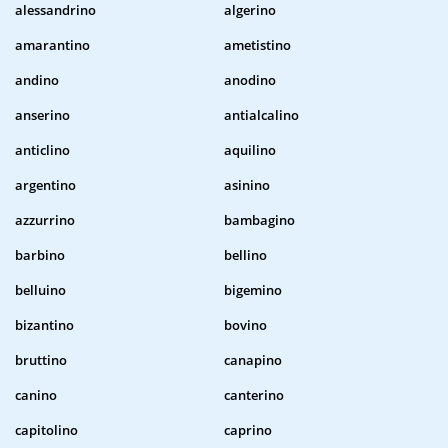
alessandrino
algerino
amarantino
ametistino
andino
anodino
anserino
antialcalino
anticlino
aquilino
argentino
asinino
azzurrino
bambagino
barbino
bellino
belluino
bigemino
bizantino
bovino
bruttino
canapino
canino
canterino
capitolino
caprino