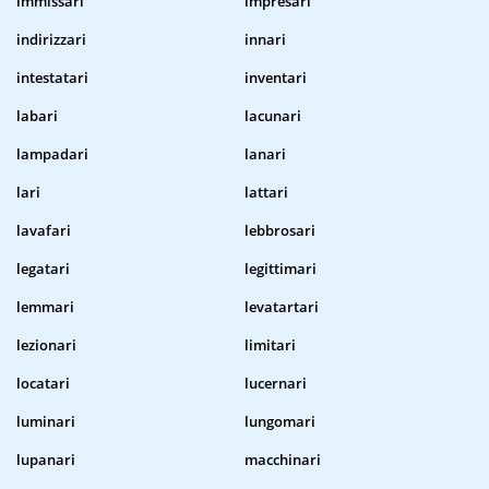
immissari
impresari
indirizzari
innari
intestatari
inventari
labari
lacunari
lampadari
lanari
lari
lattari
lavafari
lebbrosari
legatari
legittimari
lemmari
levatartari
lezionari
limitari
locatari
lucernari
luminari
lungomari
lupanari
macchinari