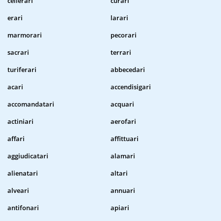
cellerari
curari
erari
larari
marmorari
pecorari
sacrari
terrari
turiferari
abbecedari
acari
accendisigari
accomandatari
acquari
actiniari
aerofari
affari
affittuari
aggiudicatari
alamari
alienatari
altari
alveari
annuari
antifonari
apiari