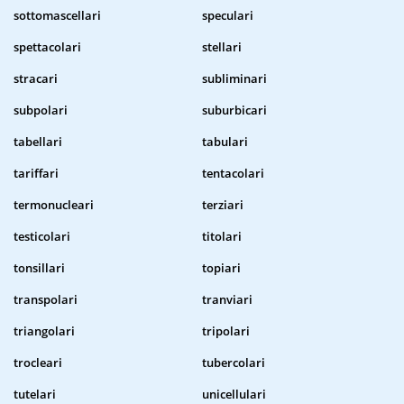
sottomascellari
speculari
spettacolari
stellari
stracari
subliminari
subpolari
suburbicari
tabellari
tabulari
tariffari
tentacolari
termonucleari
terziari
testicolari
titolari
tonsillari
topiari
transpolari
tranviari
triangolari
tripolari
trocleari
tubercolari
tutelari
unicellulari