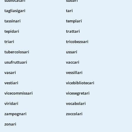
sublocatari
sudari
tagliasigari
tari
tassinari
templari
tepidari
trattari
triari
tricobezoari
tubercolosari
ussari
usufruttuari
vaccari
vasari
vessillari
vestiari
vicebibliotecari
vicecommissari
vicesegretari
viridari
vocabolari
zampognari
zoccolari
zonari