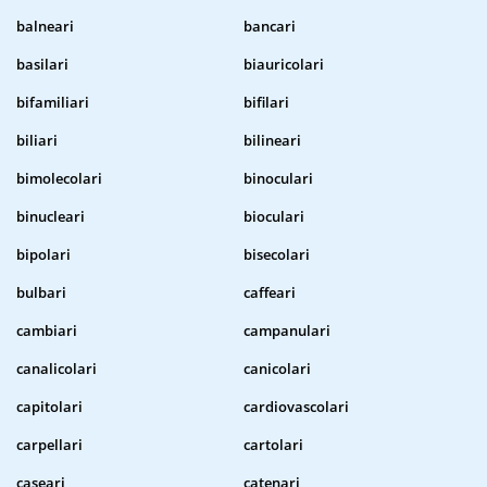
balneari
bancari
basilari
biauricolari
bifamiliari
bifilari
biliari
bilineari
bimolecolari
binoculari
binucleari
bioculari
bipolari
bisecolari
bulbari
caffeari
cambiari
campanulari
canalicolari
canicolari
capitolari
cardiovascolari
carpellari
cartolari
caseari
catenari