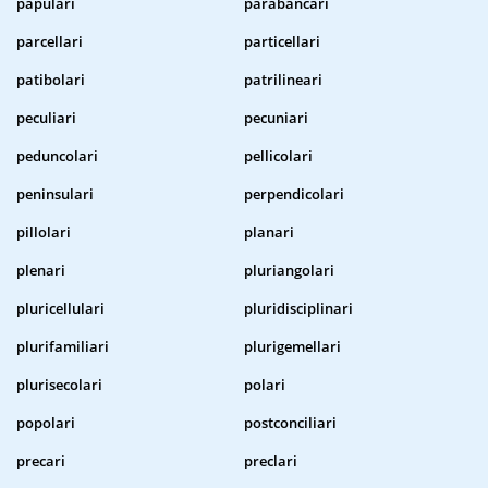
papulari
parabancari
parcellari
particellari
patibolari
patrilineari
peculiari
pecuniari
peduncolari
pellicolari
peninsulari
perpendicolari
pillolari
planari
plenari
pluriangolari
pluricellulari
pluridisciplinari
plurifamiliari
plurigemellari
plurisecolari
polari
popolari
postconciliari
precari
preclari