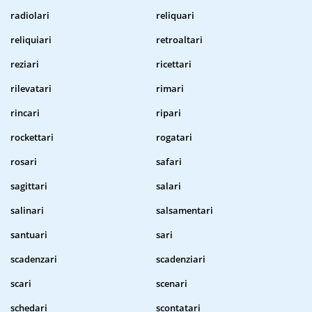
radiolari
reliquari
reliquiari
retroaltari
reziari
ricettari
rilevatari
rimari
rincari
ripari
rockettari
rogatari
rosari
safari
sagittari
salari
salinari
salsamentari
santuari
sari
scadenzari
scadenziari
scari
scenari
schedari
scontatari