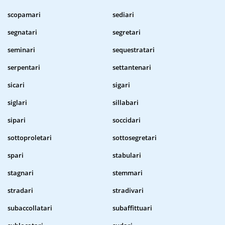
scopamari
sediari
segnatari
segretari
seminari
sequestratari
serpentari
settantenari
sicari
sigari
siglari
sillabari
sipari
soccidari
sottoproletari
sottosegretari
spari
stabulari
stagnari
stemmari
stradari
stradivari
subaccollatari
subaffittuari