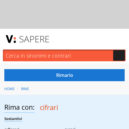
SAPERE
HOME
RIME
Rima con:
cifrari
Sostantivi