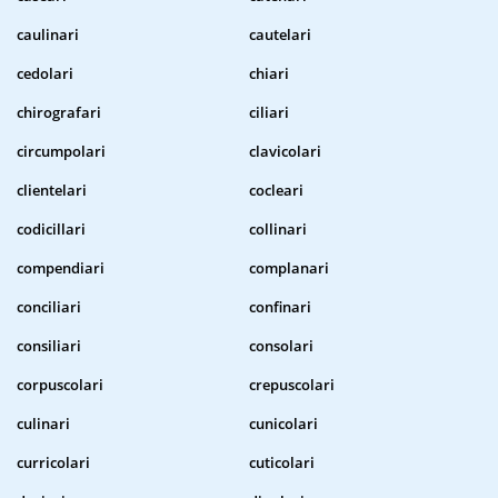
caulinari
cautelari
cedolari
chiari
chirografari
ciliari
circumpolari
clavicolari
clientelari
cocleari
codicillari
collinari
compendiari
complanari
conciliari
confinari
consiliari
consolari
corpuscolari
crepuscolari
culinari
cunicolari
curricolari
cuticolari