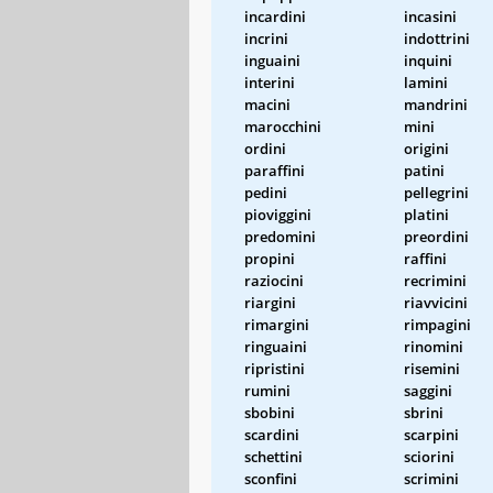
incardini
incasini
incrini
indottrini
inguaini
inquini
interini
lamini
macini
mandrini
marocchini
mini
ordini
origini
paraffini
patini
pedini
pellegrini
pioviggini
platini
predomini
preordini
propini
raffini
raziocini
recrimini
riargini
riavvicini
rimargini
rimpagini
ringuaini
rinomini
ripristini
risemini
rumini
saggini
sbobini
sbrini
scardini
scarpini
schettini
sciorini
sconfini
scrimini