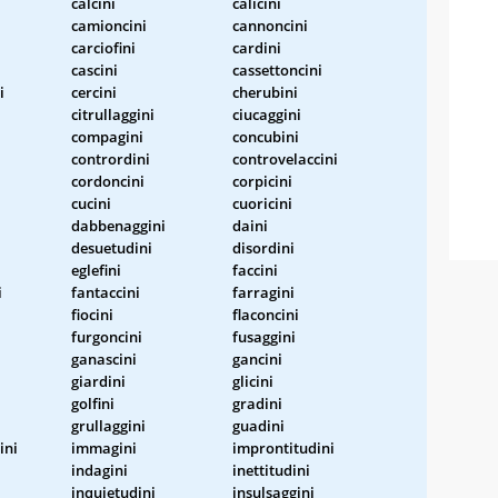
calcini
calicini
camioncini
cannoncini
carciofini
cardini
cascini
cassettoncini
i
cercini
cherubini
citrullaggini
ciucaggini
compagini
concubini
contrordini
controvelaccini
cordoncini
corpicini
cucini
cuoricini
dabbenaggini
daini
desuetudini
disordini
eglefini
faccini
i
fantaccini
farragini
fiocini
flaconcini
furgoncini
fusaggini
ganascini
gancini
giardini
glicini
golfini
gradini
grullaggini
guadini
ini
immagini
improntitudini
indagini
inettitudini
inquietudini
insulsaggini