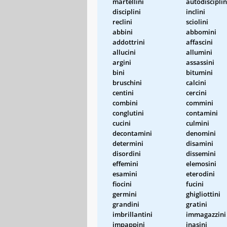
martellini
autodisciplin
disciplini
inclini
reclini
sciolini
abbini
abbomini
addottrini
affascini
allucini
allumini
argini
assassini
bini
bitumini
bruschini
calcini
centini
cercini
combini
commini
conglutini
contamini
cucini
culmini
decontamini
denomini
determini
disamini
disordini
dissemini
effemini
elemosini
esamini
eterodini
fiocini
fucini
germini
ghigliottini
grandini
gratini
imbrillantini
immagazzini
impappini
inasini