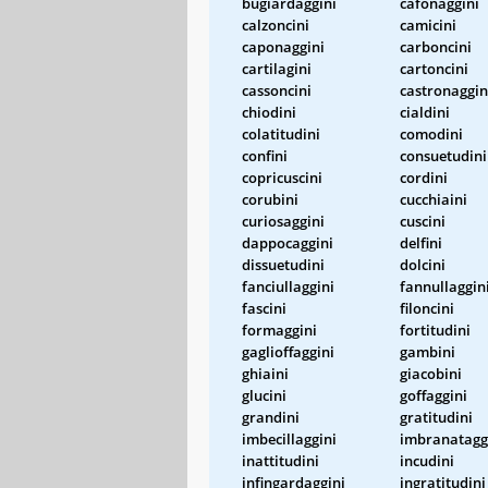
bugiardaggini
cafonaggini
calzoncini
camicini
caponaggini
carboncini
cartilagini
cartoncini
cassoncini
castronaggin
chiodini
cialdini
colatitudini
comodini
confini
consuetudini
copricuscini
cordini
corubini
cucchiaini
curiosaggini
cuscini
dappocaggini
delfini
dissuetudini
dolcini
fanciullaggini
fannullaggin
fascini
filoncini
formaggini
fortitudini
gaglioffaggini
gambini
ghiaini
giacobini
glucini
goffaggini
grandini
gratitudini
imbecillaggini
imbranatagg
inattitudini
incudini
infingardaggini
ingratitudini