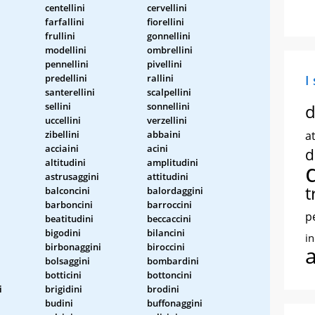
centellini
cervellini
farfallini
fiorellini
frullini
gonnellini
modellini
ombrellini
pennellini
pivellini
predellini
rallini
I
santerellini
scalpellini
sellini
sonnellini
d
uccellini
verzellini
zibellini
abbaini
at
acciaini
acini
d
altitudini
amplitudini
astrusaggini
attitudini
t
balconcini
balordaggini
barboncini
barroccini
p
beatitudini
beccaccini
bigodini
bilancini
i
birbonaggini
biroccini
bolsaggini
bombardini
botticini
bottoncini
i
brigidini
brodini
budini
buffonaggini