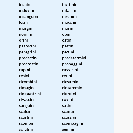
inchini
incrimini
indovini
infarini
insanguini
insemini
lesini
macchini
margini
marini
nomini
opini
orini
ostini
patrocini
pattini
peregrini
pettini
predestini
predetermini
procrastini
propaggini
rapini
ravvicini
resini
retini
ricombini
riesamini
rimugini
rincammini
rinquattrini
riordini
rivaccini
rovini
sanguini
satini
scalcini
scantini
scartini
scassini
scombini
scompagini
scrutini
semini