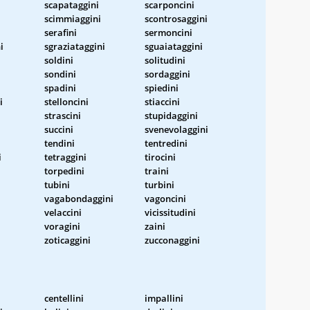
scapataggini
scarponcini
scimmiaggini
scontrosaggini
serafini
sermoncini
i
sgraziataggini
sguaiataggini
soldini
solitudini
sondini
sordaggini
spadini
spiedini
i
stelloncini
stiaccini
strascini
stupidaggini
succini
svenevolaggini
tendini
tentredini
i
tetraggini
tirocini
torpedini
traini
tubini
turbini
vagabondaggini
vagoncini
velaccini
vicissitudini
voragini
zaini
zoticaggini
zucconaggini
centellini
impallini