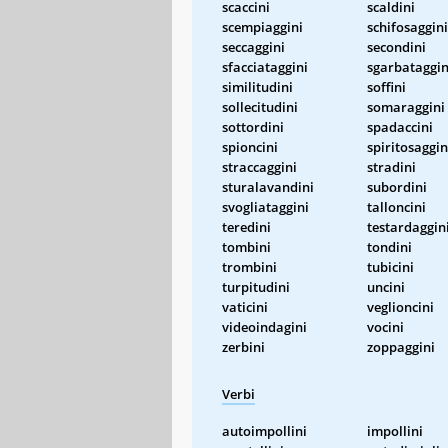
scaccini
scaldini
scempiaggini
schifosaggini
seccaggini
secondini
sfacciataggini
sgarbataggin
similitudini
soffini
sollecitudini
somaraggini
sottordini
spadaccini
spioncini
spiritosaggin
straccaggini
stradini
sturalavandini
subordini
svogliataggini
talloncini
teredini
testardaggin
tombini
tondini
trombini
tubicini
turpitudini
uncini
vaticini
veglioncini
videoindagini
vocini
zerbini
zoppaggini
Verbi
autoimpollini
impollini