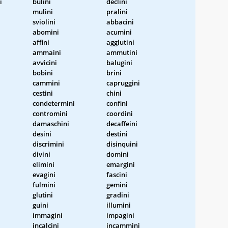
i
bulini
declini
mulini
pralini
sviolini
abbacini
abomini
acumini
affini
agglutini
ammaini
ammutini
avvicini
balugini
bobini
brini
cammini
capruggini
cestini
chini
condetermini
confini
contromini
coordini
damaschini
decaffeini
desini
destini
discrimini
disinquini
divini
domini
elimini
emargini
evagini
fascini
fulmini
gemini
glutini
gradini
guini
illumini
immagini
impagini
incalcini
incammini