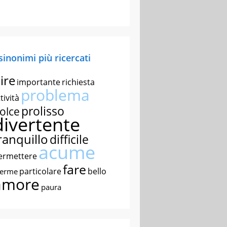
 sinonimi più ricercati
ire
importante
richiesta
problema
tività
prolisso
olce
divertente
ranquillo
difficile
acume
ermettere
fare
particolare
bello
nerme
amore
paura