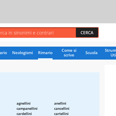
Come si
Strum
ario
Neologismi
Rimario
Scuola
scrive
Uti
agnellini
anellini
campanellini
cancellini
cardellini
cartellini