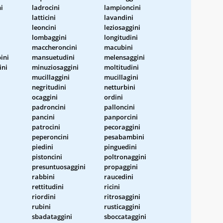
i
ladrocini
lampioncini
latticini
lavandini
leoncini
leziosaggini
lombaggini
longitudini
maccheroncini
macubini
ini
mansuetudini
melensaggini
ini
minuziosaggini
moltitudini
mucillaggini
mucillagini
negritudini
netturbini
ocaggini
ordini
padroncini
palloncini
pancini
panporcini
patrocini
pecoraggini
peperoncini
pesabambini
piedini
pinguedini
pistoncini
poltronaggini
presuntuosaggini
propaggini
rabbini
raucedini
rettitudini
ricini
riordini
ritrosaggini
rubini
rusticaggini
sbadataggini
sboccataggini