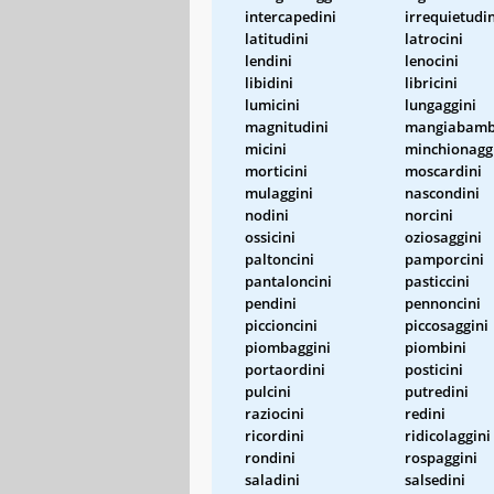
intercapedini
irrequietudin
latitudini
latrocini
lendini
lenocini
libidini
libricini
lumicini
lungaggini
magnitudini
mangiabamb
micini
minchionagg
morticini
moscardini
mulaggini
nascondini
nodini
norcini
ossicini
oziosaggini
paltoncini
pamporcini
pantaloncini
pasticcini
pendini
pennoncini
piccioncini
piccosaggini
piombaggini
piombini
portaordini
posticini
pulcini
putredini
raziocini
redini
ricordini
ridicolaggini
rondini
rospaggini
saladini
salsedini