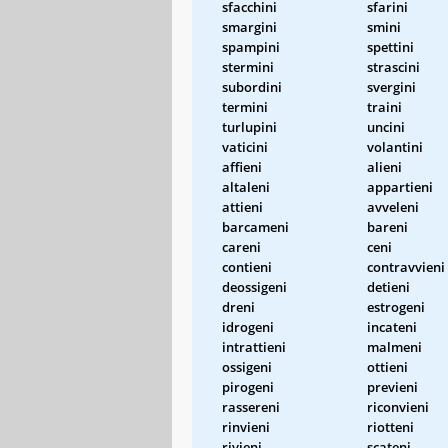
sfacchini
sfarini
smargini
smini
spampini
spettini
stermini
strascini
subordini
svergini
termini
traini
turlupini
uncini
vaticini
volantini
affieni
alieni
altaleni
appartieni
attieni
avveleni
barcameni
bareni
careni
ceni
contieni
contravvieni
deossigeni
detieni
dreni
estrogeni
idrogeni
incateni
intrattieni
malmeni
ossigeni
ottieni
pirogeni
previeni
rassereni
riconvieni
rinvieni
riotteni
rivieni
scateni