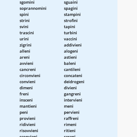
sgomini
sguaini
soprannomini
spagini
spini
stampini
strini
strofini
svini
tapini
trascini
turbini
urini
vaccini
zigrini
addivieni
alleni
alogeni
areni
astieni
avvieni
baleni
cancreni
cantileni
circonvieni
concateni
convieni
deidrogeni
dimeni
divieni
freni
gangreni
insceni
intervieni
mantieni
meni
peni
pervieni
provieni
raffreni
ridivieni
rimeni
risovvieni
ritieni
sconvieni
sereni