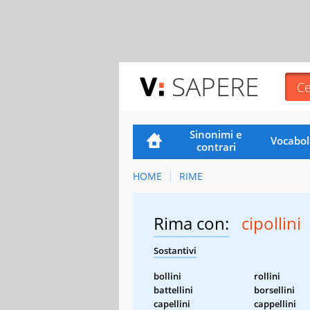
SAPERE
Sinonimi e
Vocabol
contrari
HOME
RIME
Rima con:
cipollini
Sostantivi
bollini
rollini
battellini
borsellini
capellini
cappellini