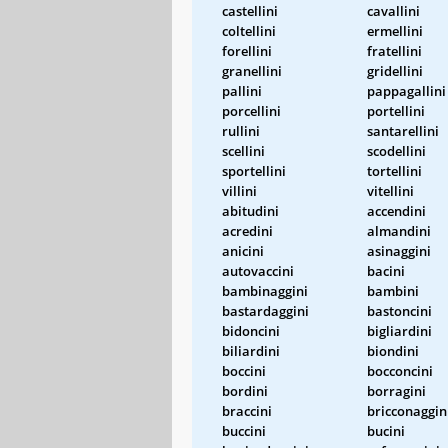
castellini
cavallini
coltellini
ermellini
forellini
fratellini
granellini
gridellini
pallini
pappagallini
porcellini
portellini
rullini
santarellini
scellini
scodellini
sportellini
tortellini
villini
vitellini
abitudini
accendini
acredini
almandini
anicini
asinaggini
autovaccini
bacini
bambinaggini
bambini
bastardaggini
bastoncini
bidoncini
bigliardini
biliardini
biondini
boccini
bocconcini
bordini
borragini
braccini
bricconaggin
buccini
bucini