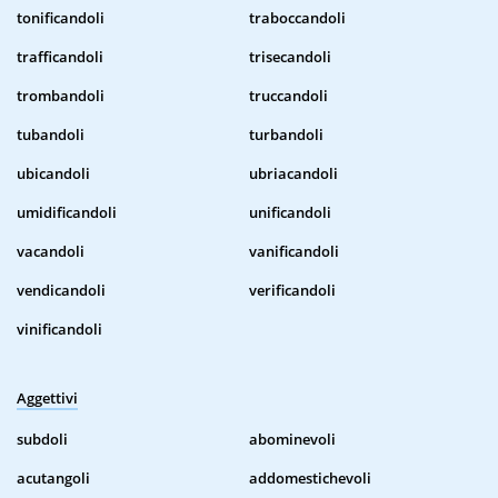
tonificandoli
traboccandoli
trafficandoli
trisecandoli
trombandoli
truccandoli
tubandoli
turbandoli
ubicandoli
ubriacandoli
umidificandoli
unificandoli
vacandoli
vanificandoli
vendicandoli
verificandoli
vinificandoli
Aggettivi
subdoli
abominevoli
acutangoli
addomestichevoli