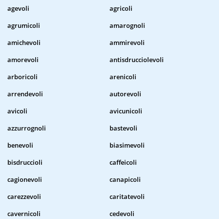
agevoli
agricoli
agrumicoli
amarognoli
amichevoli
ammirevoli
amorevoli
antisdrucciolevoli
arboricoli
arenicoli
arrendevoli
autorevoli
avicoli
avicunicoli
azzurrognoli
bastevoli
benevoli
biasimevoli
bisdruccioli
caffeicoli
cagionevoli
canapicoli
carezzevoli
caritatevoli
cavernicoli
cedevoli