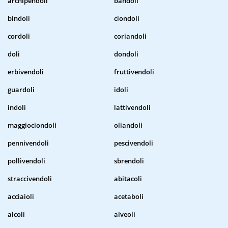
archipendoli
bandoli
bindoli
ciondoli
cordoli
coriandoli
doli
dondoli
erbivendoli
fruttivendoli
guardoli
idoli
indoli
lattivendoli
maggiociondoli
oliandoli
pennivendoli
pescivendoli
pollivendoli
sbrendoli
straccivendoli
abitacoli
acciaioli
acetaboli
alcoli
alveoli