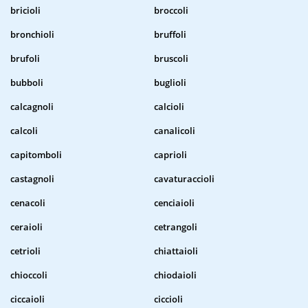
bricioli
broccoli
bronchioli
bruffoli
brufoli
bruscoli
bubboli
buglioli
calcagnoli
calcioli
calcoli
canalicoli
capitomboli
caprioli
castagnoli
cavaturaccioli
cenacoli
cenciaioli
ceraioli
cetrangoli
cetrioli
chiattaioli
chioccoli
chiodaioli
ciccaioli
ciccioli