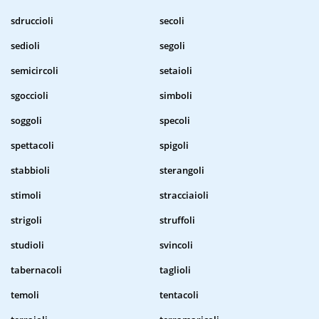
sdruccioli
secoli
sedioli
segoli
semicircoli
setaioli
sgoccioli
simboli
soggoli
specoli
spettacoli
spigoli
stabbioli
sterangoli
stimoli
stracciaioli
strigoli
struffoli
studioli
svincoli
tabernacoli
taglioli
temoli
tentacoli