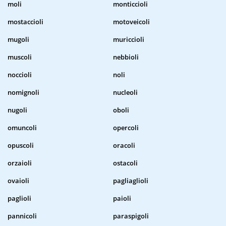
moli
monticcioli
mostaccioli
motoveicoli
mugoli
muriccioli
muscoli
nebbioli
noccioli
noli
nomignoli
nucleoli
nugoli
oboli
omuncoli
opercoli
opuscoli
oracoli
orzaioli
ostacoli
ovaioli
pagliaglioli
paglioli
paioli
pannicoli
paraspigoli