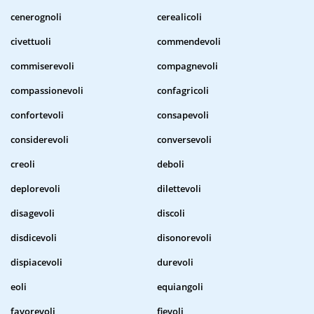
cenerognoli
cerealicoli
civettuoli
commendevoli
commiserevoli
compagnevoli
compassionevoli
confagricoli
confortevoli
consapevoli
considerevoli
conversevoli
creoli
deboli
deplorevoli
dilettevoli
disagevoli
discoli
disdicevoli
disonorevoli
dispiacevoli
durevoli
eoli
equiangoli
favorevoli
fievoli