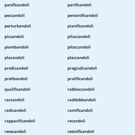
panificandoli
parificandoli
peccandoli
personificandoli
perturbandoli
pianificandoli
piccandoli
piluccandoli
piombandoli
pitoccandoli
placandoli
placcandoli
predicandoli
pregiudicandoli
prelibandoli
prolificandoli
qualificandoli
rabboccandoli
raccandoli
raddobbandoli
radicandoli
ramificandoli
rappacificandoli
recandoli
resecandoli
resinificandoli