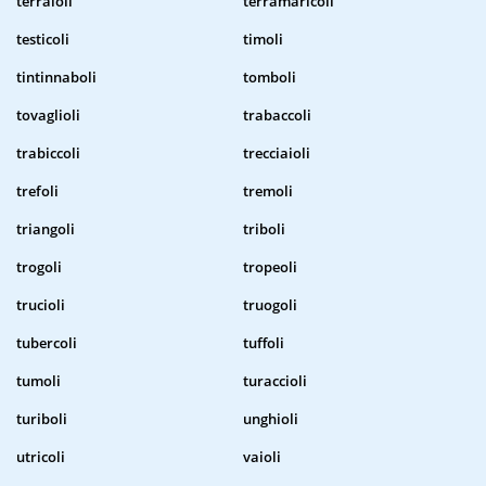
terraioli
terramaricoli
testicoli
timoli
tintinnaboli
tomboli
tovaglioli
trabaccoli
trabiccoli
trecciaioli
trefoli
tremoli
triangoli
triboli
trogoli
tropeoli
trucioli
truogoli
tubercoli
tuffoli
tumoli
turaccioli
turiboli
unghioli
utricoli
vaioli