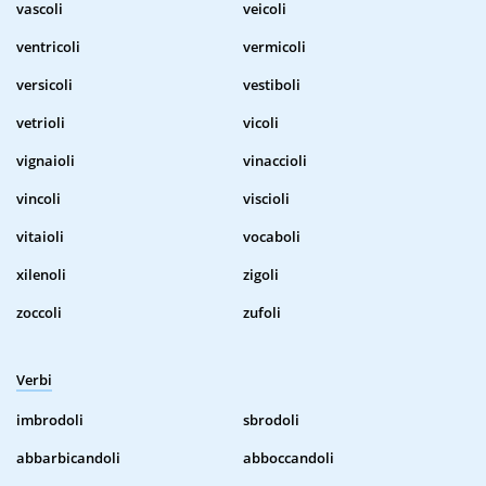
vascoli
veicoli
ventricoli
vermicoli
versicoli
vestiboli
vetrioli
vicoli
vignaioli
vinaccioli
vincoli
viscioli
vitaioli
vocaboli
xilenoli
zigoli
zoccoli
zufoli
Verbi
imbrodoli
sbrodoli
abbarbicandoli
abboccandoli