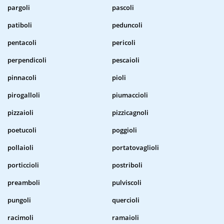
pargoli
pascoli
patiboli
peduncoli
pentacoli
pericoli
perpendicoli
pescaioli
pinnacoli
pioli
pirogalloli
piumaccioli
pizzaioli
pizzicagnoli
poetucoli
poggioli
pollaioli
portatovaglioli
porticcioli
postriboli
preamboli
pulviscoli
pungoli
quercioli
racimoli
ramaioli