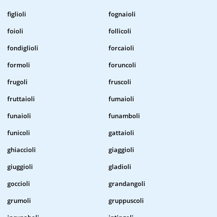
figlioli
fognaioli
foioli
follicoli
fondiglioli
forcaioli
formoli
foruncoli
frugoli
fruscoli
fruttaioli
fumaioli
funaioli
funamboli
funicoli
gattaioli
ghiaccioli
giaggioli
giuggioli
gladioli
goccioli
grandangoli
grumoli
gruppuscoli