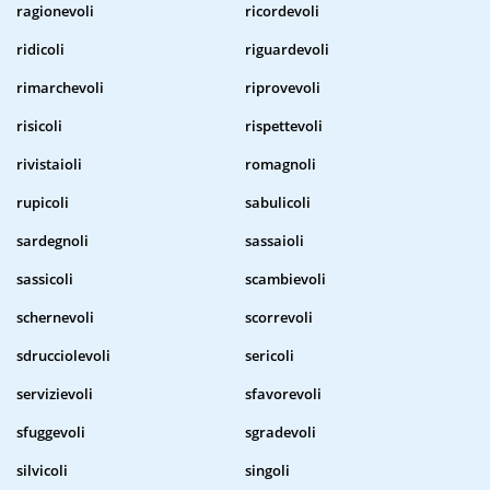
ragionevoli
ricordevoli
ridicoli
riguardevoli
rimarchevoli
riprovevoli
risicoli
rispettevoli
rivistaioli
romagnoli
rupicoli
sabulicoli
sardegnoli
sassaioli
sassicoli
scambievoli
schernevoli
scorrevoli
sdrucciolevoli
sericoli
servizievoli
sfavorevoli
sfuggevoli
sgradevoli
silvicoli
singoli