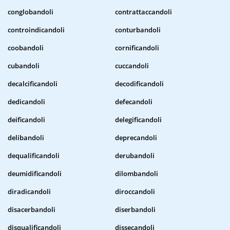
conglobandoli
contrattaccandoli
controindicandoli
conturbandoli
coobandoli
cornificandoli
cubandoli
cuccandoli
decalcificandoli
decodificandoli
dedicandoli
defecandoli
deificandoli
delegificandoli
delibandoli
deprecandoli
dequalificandoli
derubandoli
deumidificandoli
dilombandoli
diradicandoli
diroccandoli
disacerbandoli
diserbandoli
disqualificandoli
dissecandoli