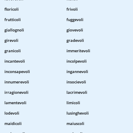
floricoli
frivoli
frutticoli
fuggevoli
giallognoli
giovevoli
girevoli
gradevoli
granicoli
immeritevoli
incantevoli
incolpevoli
inconsapevoli
ingannevoli
innumerevoli
insocievoli
irragionevoli
lacrimevoli
lamentevoli
limicoli
lodevoli
lusinghevoli
maidicoli
maiuscoli