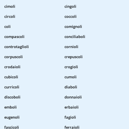
cimoli
cingoli
circoli
coccoli
coli
comignoli
compascoli
conciliaboli
controtaglioli
cornioli
corpuscoli
crepuscoli
crodaioli
crogioli
cubicoli
cumoli
curricoli
diaboli
discoboli
donnaioli
emboli
erbaioli
eugenoli
fagioli
fascicoli
ferraioli