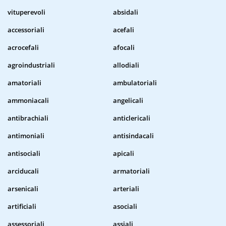
vituperevoli
absidali
accessoriali
acefali
acrocefali
afocali
agroindustriali
allodiali
amatoriali
ambulatoriali
ammoniacali
angelicali
antibrachiali
anticlericali
antimoniali
antisindacali
antisociali
apicali
arciducali
armatoriali
arsenicali
arteriali
artificiali
asociali
assessoriali
assiali