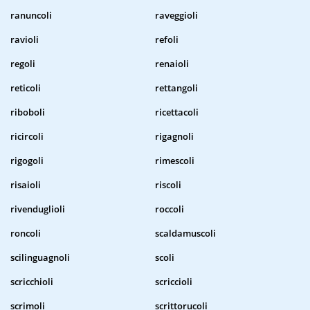
ranuncoli
raveggioli
ravioli
refoli
regoli
renaioli
reticoli
rettangoli
riboboli
ricettacoli
ricircoli
rigagnoli
rigogoli
rimescoli
risaioli
riscoli
rivenduglioli
roccoli
roncoli
scaldamuscoli
scilinguagnoli
scoli
scricchioli
scriccioli
scrimoli
scrittorucoli