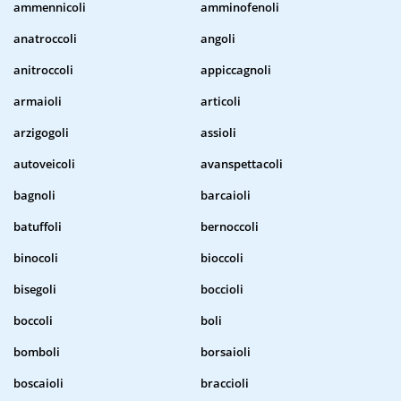
ammennicoli
amminofenoli
anatroccoli
angoli
anitroccoli
appiccagnoli
armaioli
articoli
arzigogoli
assioli
autoveicoli
avanspettacoli
bagnoli
barcaioli
batuffoli
bernoccoli
binocoli
bioccoli
bisegoli
boccioli
boccoli
boli
bomboli
borsaioli
boscaioli
braccioli