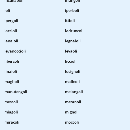
incunaboli
intingoli
ioli
iperboli
ipergoli
ittioli
laccioli
ladruncoli
lanaioli
legnaioli
levanoccioli
levaoli
libercoli
liccioli
linaioli
lucignoli
maglioli
malleoli
manutengoli
melangoli
mescoli
metanoli
miagoli
mignoli
miracoli
moccoli