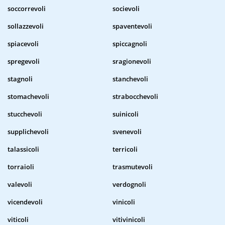
soccorrevoli
socievoli
sollazzevoli
spaventevoli
spiacevoli
spiccagnoli
spregevoli
sragionevoli
stagnoli
stanchevoli
stomachevoli
strabocchevoli
stucchevoli
suinicoli
supplichevoli
svenevoli
talassicoli
terricoli
torraioli
trasmutevoli
valevoli
verdognoli
vicendevoli
vinicoli
viticoli
vitivinicoli