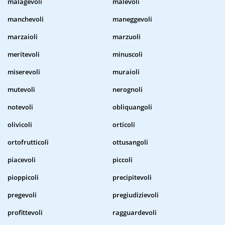
malagevoli
malevoli
manchevoli
maneggevoli
marzaioli
marzuoli
meritevoli
minuscoli
miserevoli
muraioli
mutevoli
nerognoli
notevoli
obliquangoli
olivicoli
orticoli
ortofrutticoli
ottusangoli
piacevoli
piccoli
pioppicoli
precipitevoli
pregevoli
pregiudizievoli
profittevoli
ragguardevoli