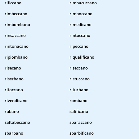
rificcano
rimbacuccano
rimbeccano
rimboccano
rimbombano
rimedicano
rinsaccano
rintoccano
rintonacano
ripeccano
ripiombano
riqualificano
risecano
riseccano
riserbano
ristuccano
ritoccano
riturbano
rivendicano
rombano
rubano
salificano
saltabeccano
sbaraccano
sbarbano
sbarbificano