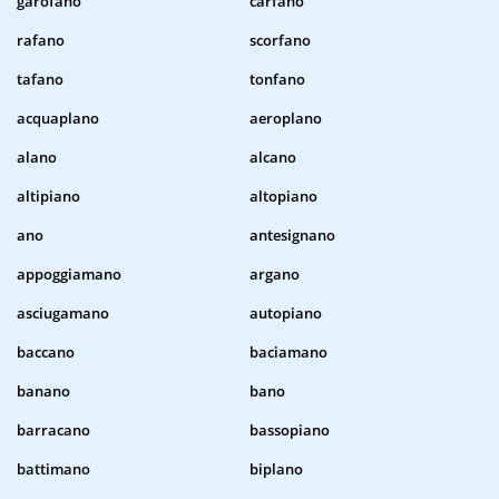
garofano
carfano
rafano
scorfano
tafano
tonfano
acquaplano
aeroplano
alano
alcano
altipiano
altopiano
ano
antesignano
appoggiamano
argano
asciugamano
autopiano
baccano
baciamano
banano
bano
barracano
bassopiano
battimano
biplano