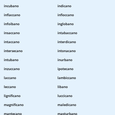
incubano
indicano
infiaccano
infioccano
infoibano
inglobano
insaccano
intabaccano
intaccano
interdicano
intersecano
intonacano
intubano
inurbano
inzuccano
ipotecano
laccano
lambiccano
leccano
libano
lignificano
luccicano
magnificano
maledicano
mantecano
masturbano