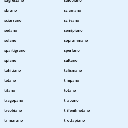
sagrestano
salopiano
sbrano
sciamano
sciarrano
scrivano
sedano
semipiano
solano
soprammano
spartigrano
sperlano
spiano
sultano
tahitiano
talismano
tetano
timpano
titano
totano
tragopano
trapano
trebbiano
trifenilmetano
trimarano
trottapiano