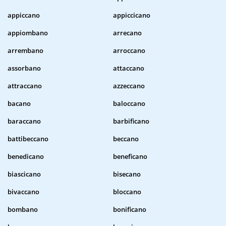
appiccano
appiccicano
appiombano
arrecano
arrembano
arroccano
assorbano
attaccano
attraccano
azzeccano
bacano
baloccano
baraccano
barbificano
battibeccano
beccano
benedicano
beneficano
biascicano
bisecano
bivaccano
bloccano
bombano
bonificano