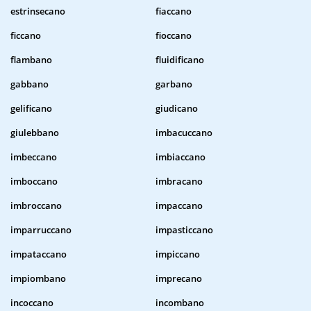
estrinsecano
fiaccano
ficcano
fioccano
flambano
fluidificano
gabbano
garbano
gelificano
giudicano
giulebbano
imbacuccano
imbeccano
imbiaccano
imboccano
imbracano
imbroccano
impaccano
imparruccano
impasticcano
impataccano
impiccano
impiombano
imprecano
incoccano
incombano