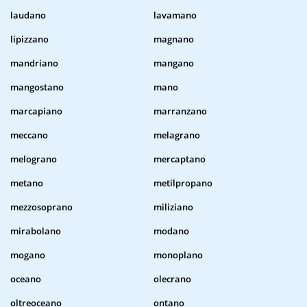
laudano
lavamano
lipizzano
magnano
mandriano
mangano
mangostano
mano
marcapiano
marranzano
meccano
melagrano
melograno
mercaptano
metano
metilpropano
mezzosoprano
miliziano
mirabolano
modano
mogano
monoplano
oceano
olecrano
oltreoceano
ontano