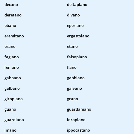
decano
deltaplano
deretano
divano
ebano
eperlano
eremitano
ergastolano
esano
etano
fagiano
falsopiano
feniano
flano
gabbano
gabbiano
galbano
galvano
giroplano
grano
guano
guardamano
guardiano
idroplano
imano
ippocastano