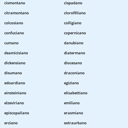
cismontano
cispadano
citramontano
clorofilliano
colcosiano
colligiano
confuciano
copernicano
cumano
danubiano
deamicisiano
diatermano
dickensiano
diocesano
disumano
draconiano
edoardiano
egiziano
einsteiniano
elisabettiano
elzeviriano
emiliano
episcopaliano
erasmiano
erziano
extraurbano