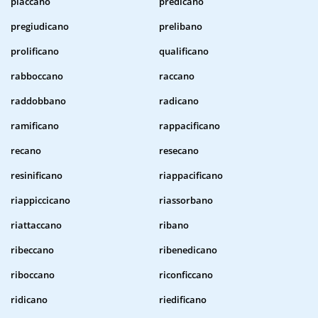
placcano
predicano
pregiudicano
prelibano
prolificano
qualificano
rabboccano
raccano
raddobbano
radicano
ramificano
rappacificano
recano
resecano
resinificano
riappacificano
riappiccicano
riassorbano
riattaccano
ribano
ribeccano
ribenedicano
riboccano
riconficcano
ridicano
riedificano