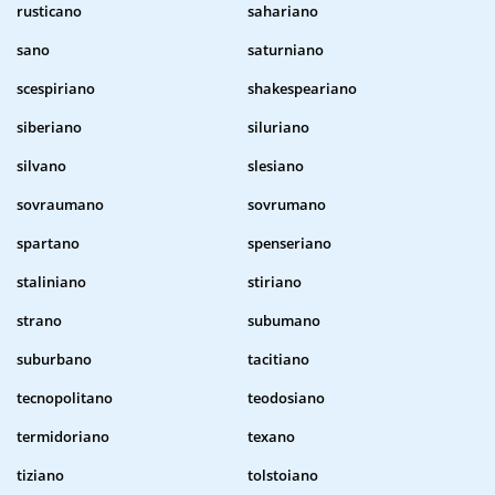
rusticano
sahariano
sano
saturniano
scespiriano
shakespeariano
siberiano
siluriano
silvano
slesiano
sovraumano
sovrumano
spartano
spenseriano
staliniano
stiriano
strano
subumano
suburbano
tacitiano
tecnopolitano
teodosiano
termidoriano
texano
tiziano
tolstoiano