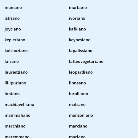
inumano
inurbano
istriano
ivoriano
joyciano
kafkiano
kepleriano
keynesiano
kolchoziano
lapalissiano
lariano
latteovegetariano
laurenziano
leopardiano
lillipuziano
linneano
lontano
luculliano
machiavelliano
malsano
mammaliano
manzoniano
marchiano
marciano
maremmano
mariano