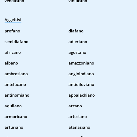
vendicano
vinificano
Aggettivi
profano
diafano
semidiafano
adleriano
africano
agostano
albano
amazzoniano
ambrosiano
angloindiano
antelucano
antidiluviano
antinomiano
appalachiano
aquilano
arcano
armoricano
artesiano
arturiano
atanasiano