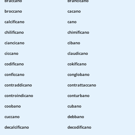
braccano
brancicano
broccano
cacano
calcificano
cano
chilificano
chimificano
ciancicano
cibano
ciccano
claudicano
codificano
cokificano
conficcano
conglobano
contraddicano
contrattaccano
controindicano
conturbano
coobano
cubano
cuccano
debbano
decalcificano
decodificano