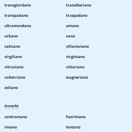
transgiordano
transiberiano
transpadano
traspadano
ultramondano
umano
urbano
vano
vaticano
villanoviano
virgiliano
virginiano
vitruviano
vittoriano
volterriano
wagneriano
zoliano
Avverbi
contromano
fuorimano
invano
lontano