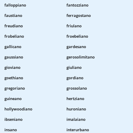
falloppiano
fantozziano
faustiano
ferragostano
freudiano
friulano
frobeliano
froebeliano
gallicano
gardesano
gaussiano
gerosolimitano
gioviano
giuliano
goethiano
gordiano
gregoriano
grossolano
guineano
hertziano
hollywoodiano
huroniano
ibseniano
imalaiano
insano
interurbano