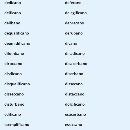
dedicano
defecano
deificano
delegificano
delibano
deprecano
dequalificano
derubano
deumidificano
dicano
dilombano
diradicano
diroccano
disacerbano
disdicano
diserbano
disqualificano
dissecano
disseccano
distaccano
disturbano
dolcificano
edificano
esacerbano
esemplificano
essiccano