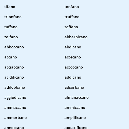
tifano
tonfano
trionfano
truffano
tuffano
zaffano
zolfano
abbarbicano
abboccano
abdicano
accano
accecano
acciaccano
accoccano
acidificano
addicano
addobbano
adsorbano
aggiudicano
almanaccano
ammaccano
ammiccano
ammorbano
amplificano
annoccano
appacificano