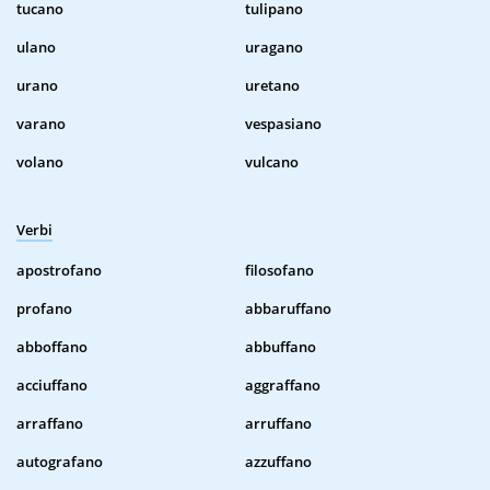
tucano
tulipano
ulano
uragano
urano
uretano
varano
vespasiano
volano
vulcano
Verbi
apostrofano
filosofano
profano
abbaruffano
abboffano
abbuffano
acciuffano
aggraffano
arraffano
arruffano
autografano
azzuffano