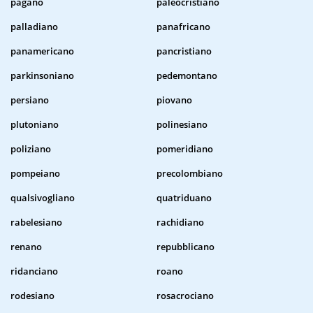
pagano
paleocristiano
palladiano
panafricano
panamericano
pancristiano
parkinsoniano
pedemontano
persiano
piovano
plutoniano
polinesiano
poliziano
pomeridiano
pompeiano
precolombiano
qualsivogliano
quatriduano
rabelesiano
rachidiano
renano
repubblicano
ridanciano
roano
rodesiano
rosacrociano