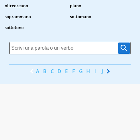
oltreoceano
piano
soprammano
sottomano
sottotono
A
B
C
D
E
F
G
H
I
J
K
L
M
N