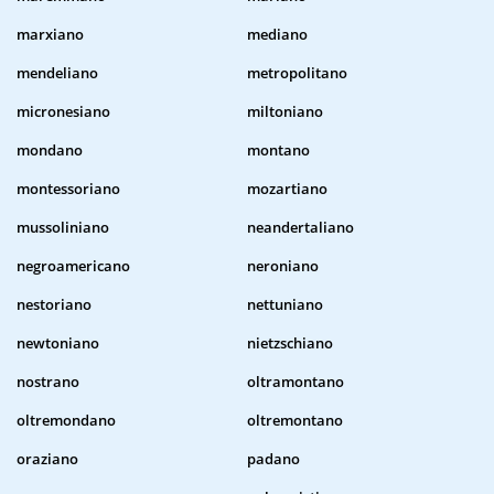
marxiano
mediano
mendeliano
metropolitano
micronesiano
miltoniano
mondano
montano
montessoriano
mozartiano
mussoliniano
neandertaliano
negroamericano
neroniano
nestoriano
nettuniano
newtoniano
nietzschiano
nostrano
oltramontano
oltremondano
oltremontano
oraziano
padano