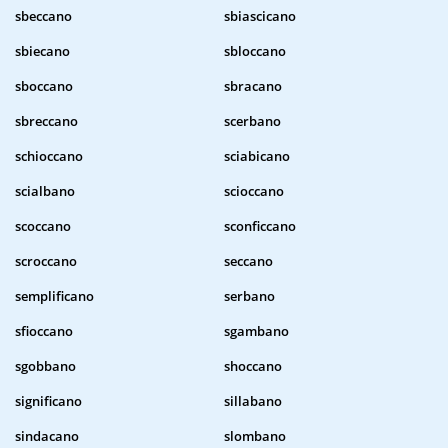
sbeccano
sbiascicano
sbiecano
sbloccano
sboccano
sbracano
sbreccano
scerbano
schioccano
sciabicano
scialbano
scioccano
scoccano
sconficcano
scroccano
seccano
semplificano
serbano
sfioccano
sgambano
sgobbano
shoccano
significano
sillabano
sindacano
slombano