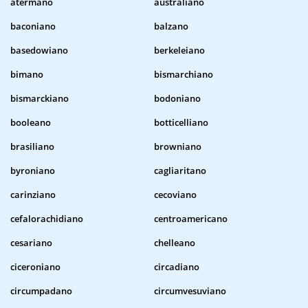
atermano
australiano
baconiano
balzano
basedowiano
berkeleiano
bimano
bismarchiano
bismarckiano
bodoniano
booleano
botticelliano
brasiliano
browniano
byroniano
cagliaritano
carinziano
cecoviano
cefalorachidiano
centroamericano
cesariano
chelleano
ciceroniano
circadiano
circumpadano
circumvesuviano