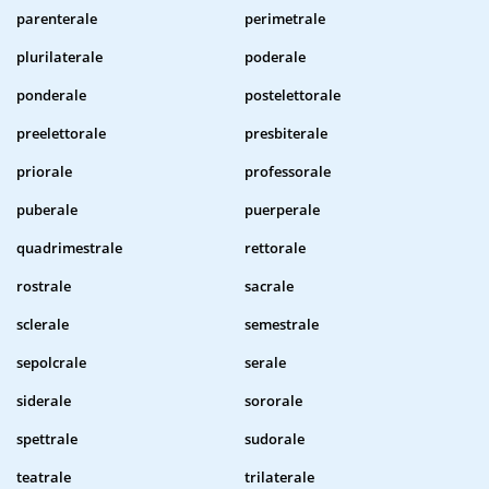
parenterale
perimetrale
plurilaterale
poderale
ponderale
postelettorale
preelettorale
presbiterale
priorale
professorale
puberale
puerperale
quadrimestrale
rettorale
rostrale
sacrale
sclerale
semestrale
sepolcrale
serale
siderale
sororale
spettrale
sudorale
teatrale
trilaterale