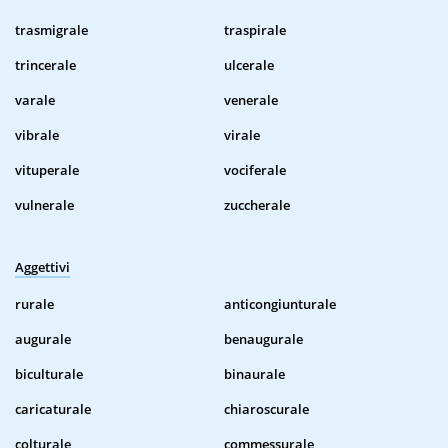
trasmigrale
traspirale
trincerale
ulcerale
varale
venerale
vibrale
virale
vituperale
vociferale
vulnerale
zuccherale
Aggettivi
rurale
anticongiunturale
augurale
benaugurale
biculturale
binaurale
caricaturale
chiaroscurale
colturale
commessurale