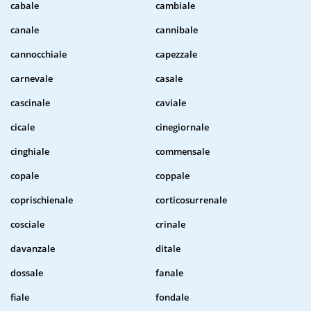
cabale
cambiale
canale
cannibale
cannocchiale
capezzale
carnevale
casale
cascinale
caviale
cicale
cinegiornale
cinghiale
commensale
copale
coppale
coprischienale
corticosurrenale
cosciale
crinale
davanzale
ditale
dossale
fanale
fiale
fondale