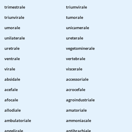
trimestrale
triumvirale
triunvirale
tumorale
umorale
unicamerale
unilaterale
ureterale
uretrale
vegetominerale
ventrale
vertebrale
virale
viscerale
absidale
accessoriale
acefale
acrocefale
afocale
agroindustriale
allodiale
amatoriale
ambulatoriale
ammoniacale
angelicale
antibrachiale