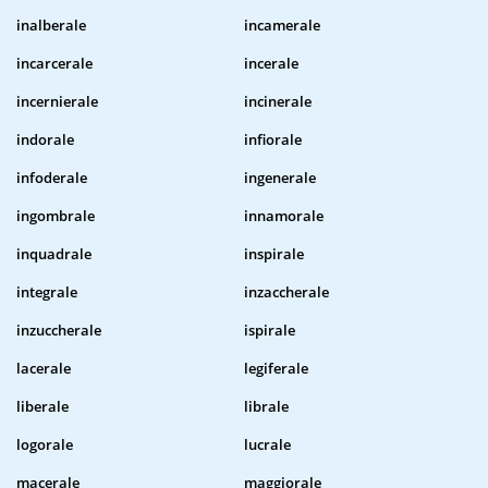
inalberale
incamerale
incarcerale
incerale
incernierale
incinerale
indorale
infiorale
infoderale
ingenerale
ingombrale
innamorale
inquadrale
inspirale
integrale
inzaccherale
inzuccherale
ispirale
lacerale
legiferale
liberale
librale
logorale
lucrale
macerale
maggiorale