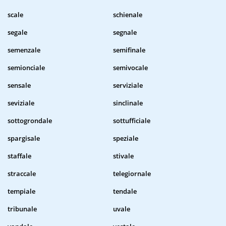
scale
schienale
segale
segnale
semenzale
semifinale
semionciale
semivocale
sensale
serviziale
seviziale
sinclinale
sottogrondale
sottufficiale
spargisale
speziale
staffale
stivale
straccale
telegiornale
tempiale
tendale
tribunale
uvale