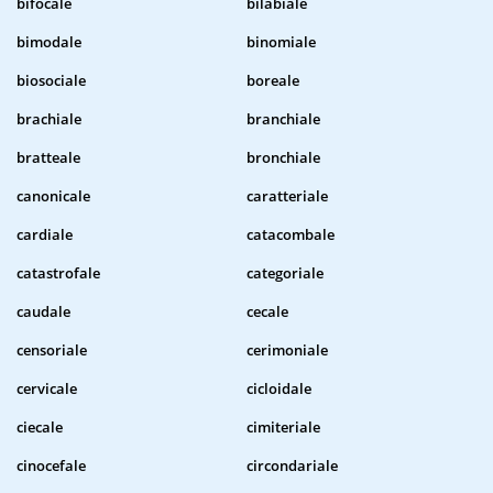
bifocale
bilabiale
bimodale
binomiale
biosociale
boreale
brachiale
branchiale
bratteale
bronchiale
canonicale
caratteriale
cardiale
catacombale
catastrofale
categoriale
caudale
cecale
censoriale
cerimoniale
cervicale
cicloidale
ciecale
cimiteriale
cinocefale
circondariale