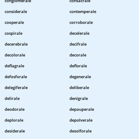
conglomerale
consacrale
considerale
contemperale
cooperale
corroborale
cospirale
decelerale
decerebrale
decifrale
decolorale
decorale
deflagrale
deflorale
defosforale
degenerale
delegiferale
deliberale
delirale
denigrale
deodorale
depauperale
deplorale
depolverale
desiderale
desolforale