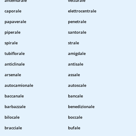
antemurale
vetturale
caporale
elettrocentrale
papaverale
penetrale
piperale
santorale
spirale
strale
tubiflorale
amigdale
anticlinale
antisale
arsenale
assale
autocamionale
autoscale
baccanale
bancale
barbazzale
benedizionale
bilocale
boccale
bracciale
bufale