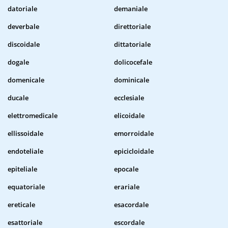
datoriale
demaniale
deverbale
direttoriale
discoidale
dittatoriale
dogale
dolicocefale
domenicale
dominicale
ducale
ecclesiale
elettromedicale
elicoidale
ellissoidale
emorroidale
endoteliale
epicicloidale
epiteliale
epocale
equatoriale
erariale
ereticale
esacordale
esattoriale
escordale