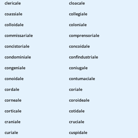
clericale
cloacale
coassiale
collegiale
colloidale
coloniale
commissariale
comprensoriale
concistoriale
concoidale
condominiale
confindustriale
congeniale
coniugale
conoidale
contumaciale
cordale
coriale
corneale
coroideale
corticale
cotidale
craniale
cruciale
curiale
cuspidale