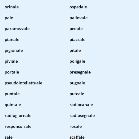
orinale
ospedale
pale
pallovale
paramezzale
pedale
pianale
piazzale
pigionale
pitale
piviale
poligale
portale
presegnale
pseudointellettuale
pugnale
puntale
puteale
quintale
radiocanale
radiogiornale
radiosegnale
responsoriale
rosale
sale
scaffale