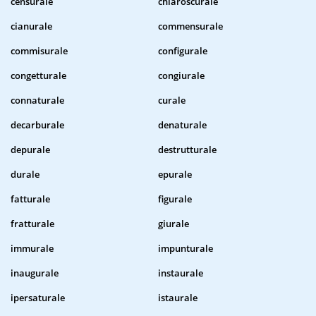
censurale
chiaroscurale
cianurale
commensurale
commisurale
configurale
congetturale
congiurale
connaturale
curale
decarburale
denaturale
depurale
destrutturale
durale
epurale
fatturale
figurale
fratturale
giurale
immurale
impunturale
inaugurale
instaurale
ipersaturale
istaurale