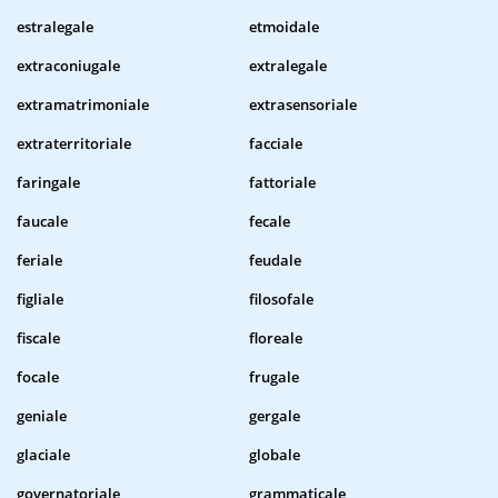
estralegale
etmoidale
extraconiugale
extralegale
extramatrimoniale
extrasensoriale
extraterritoriale
facciale
faringale
fattoriale
faucale
fecale
feriale
feudale
figliale
filosofale
fiscale
floreale
focale
frugale
geniale
gergale
glaciale
globale
governatoriale
grammaticale