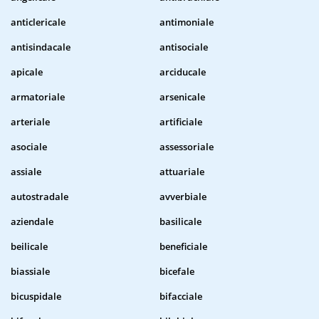
anticlericale
antimoniale
antisindacale
antisociale
apicale
arciducale
armatoriale
arsenicale
arteriale
artificiale
asociale
assessoriale
assiale
attuariale
autostradale
avverbiale
aziendale
basilicale
beilicale
beneficiale
biassiale
bicefale
bicuspidale
bifacciale