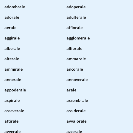
adombrale
adoperale
adorale
adulterale
aerale
affiorale
aggirale
agglomerale
alberale
allibrale
alterale
ammarale
ammirale
ancorale
annerale
annoverale
appoderale
arale
aspirale
assembrale
asseverale
assiderale
attirale
avvalorale
avverale
azzerale