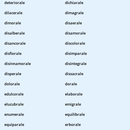
deteriorale
dichiarale
dilacerale
dimagrale
dimorale
disaerale
disalberale
disamorale
disancorale
discolorale
disfiorale
disimparale
disinnamorale
disintegrale
disperale
dissacrale
dolorale
dorale
edulcorale
elaborale
elucubrale
emigrale
enumerale
equilibrale
equiparale
erborale