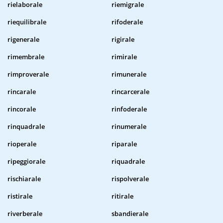
rielaborale
riemigrale
riequilibrale
rifoderale
rigenerale
rigirale
rimembrale
rimirale
rimproverale
rimunerale
rincarale
rincarcerale
rincorale
rinfoderale
rinquadrale
rinumerale
rioperale
riparale
ripeggiorale
riquadrale
rischiarale
rispolverale
ristirale
ritirale
riverberale
sbandierale