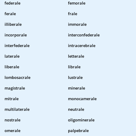
federale
femorale
ferale
frale
illiberale
immorale
incorporale
interconfederale
interfederale
intracerebrale
laterale
letterale
liberale
librale
lombosacrale
lustrale
magistrale
minerale
mitrale
monocamerale
multilaterale
neutrale
nostrale
oligominerale
omerale
palpebrale