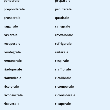
ponderale
preparale
preponderale
proliferale
prosperale
quadrale
raggirale
rallegrale
rasierale
ravvalorale
recuperale
refrigerale
reintegrale
reiterale
remunerale
respirale
riadoperale
riaffiorale
riammirale
ricalibrale
ricolorale
ricomperale
riconsacrale
riconsiderale
ricoverale
ricuperale