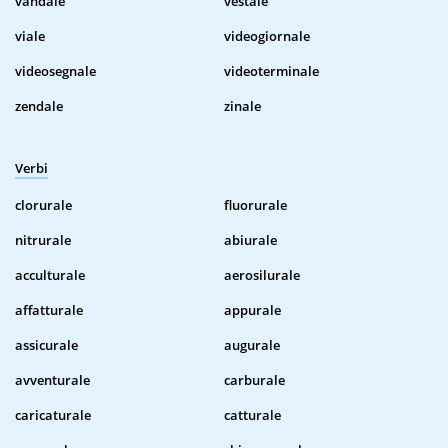
vandale
vestale
viale
videogiornale
videosegnale
videoterminale
zendale
zinale
Verbi
clorurale
fluorurale
nitrurale
abiurale
acculturale
aerosilurale
affatturale
appurale
assicurale
augurale
avventurale
carburale
caricaturale
catturale