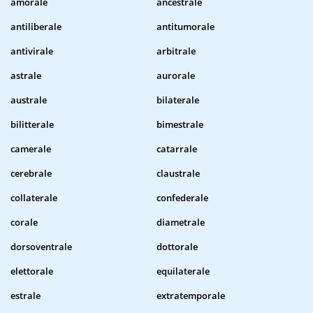
amorale
ancestrale
antiliberale
antitumorale
antivirale
arbitrale
astrale
aurorale
australe
bilaterale
bilitterale
bimestrale
camerale
catarrale
cerebrale
claustrale
collaterale
confederale
corale
diametrale
dorsoventrale
dottorale
elettorale
equilaterale
estrale
extratemporale