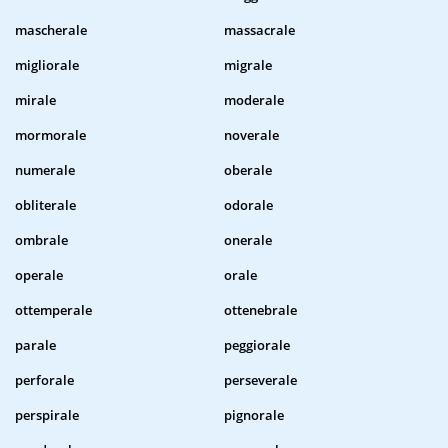
mascherale
massacrale
migliorale
migrale
mirale
moderale
mormorale
noverale
numerale
oberale
obliterale
odorale
ombrale
onerale
operale
orale
ottemperale
ottenebrale
parale
peggiorale
perforale
perseverale
perspirale
pignorale