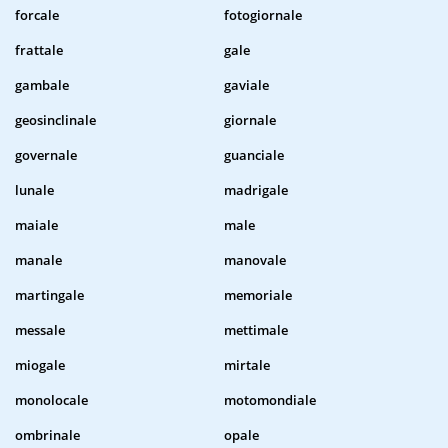
forcale
fotogiornale
frattale
gale
gambale
gaviale
geosinclinale
giornale
governale
guanciale
lunale
madrigale
maiale
male
manale
manovale
martingale
memoriale
messale
mettimale
miogale
mirtale
monolocale
motomondiale
ombrinale
opale