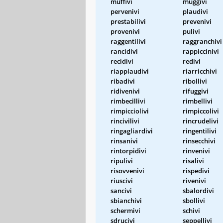
muffivi
muggivi
pervenivi
plaudivi
prestabilivi
prevenivi
provenivi
pulivi
raggentilivi
raggranchivi
rancidivi
rappiccinivi
recidivi
redivi
riapplaudivi
riarricchivi
ribadivi
ribollivi
ridivenivi
rifuggivi
rimbecillivi
rimbellivi
rimpicciolivi
rimpiccolivi
rincivilivi
rincrudelivi
ringagliardivi
ringentilivi
rinsanivi
rinsecchivi
rintorpidivi
rinvenivi
ripulivi
risalivi
risovvenivi
rispedivi
riuscivi
rivenivi
sancivi
sbalordivi
sbianchivi
sbollivi
schermivi
schivi
sdrucivi
seppellivi