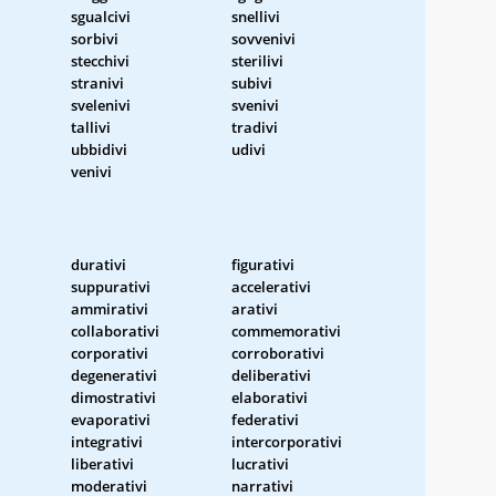
sgualcivi
snellivi
sorbivi
sovvenivi
stecchivi
sterilivi
stranivi
subivi
svelenivi
svenivi
tallivi
tradivi
ubbidivi
udivi
venivi
durativi
figurativi
suppurativi
accelerativi
ammirativi
arativi
collaborativi
commemorativi
corporativi
corroborativi
degenerativi
deliberativi
dimostrativi
elaborativi
evaporativi
federativi
integrativi
intercorporativi
liberativi
lucrativi
moderativi
narrativi