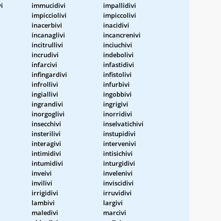
i
immucidivi
impallidivi
impicciolivi
impiccolivi
inacerbivi
inacidivi
incanaglivi
incancrenivi
incitrullivi
inciuchivi
incrudivi
indebolivi
infarcivi
infastidivi
infingardivi
infistolivi
infrollivi
infurbivi
ingiallivi
ingobbivi
ingrandivi
ingrigivi
inorgoglivi
inorridivi
insecchivi
inselvatichivi
insterilivi
instupidivi
interagivi
intervenivi
intimidivi
intisichivi
intumidivi
inturgidivi
inveivi
invelenivi
invilivi
inviscidivi
irrigidivi
irruvidivi
lambivi
largivi
maledivi
marcivi