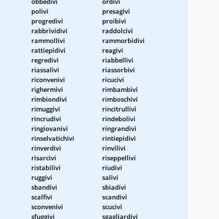
obbedivi
ordivi
polivi
presagivi
progredivi
proibivi
rabbrividivi
raddolcivi
rammollivi
rammorbidivi
rattiepidivi
reagivi
regredivi
riabbellivi
riassalivi
riassorbivi
riconvenivi
ricucivi
righermivi
rimbambivi
rimbiondivi
rimboschivi
rimuggivi
rincitrullivi
rincrudivi
rindebolivi
ringiovanivi
ringrandivi
rinselvatichivi
rintiepidivi
rinverdivi
rinvilivi
risarcivi
riseppellivi
ristabilivi
riudivi
ruggivi
salivi
sbandivi
sbiadivi
scalfivi
scandivi
sconvenivi
scucivi
sfuggivi
sgagliardivi