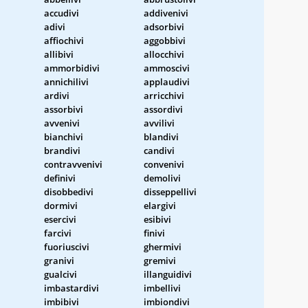
accudivi
addivenivi
adivi
adsorbivi
affiochivi
aggobbivi
allibivi
allocchivi
ammorbidivi
ammoscivi
annichilivi
applaudivi
ardivi
arricchivi
assorbivi
assordivi
avvenivi
avvilivi
bianchivi
blandivi
brandivi
candivi
contravvenivi
convenivi
definivi
demolivi
disobbedivi
disseppellivi
dormivi
elargivi
esercivi
esibivi
farcivi
finivi
fuoriuscivi
ghermivi
granivi
gremivi
gualcivi
illanguidivi
imbastardivi
imbellivi
imbibivi
imbiondivi