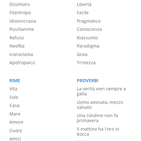
Ossimoro
Libertà
Filantropo
Facile
Idiosincrasia
Pragmatico
Pusillanime
Conoscenza
Refuso
Riassunto
Neofita
Paradigma
Iconoclasta
Gioia
Apotropaico
Tristezza
RIME
PROVERBI
Vita
La verità vien sempre a
galla
Sole
Uomo avvisato, mezzo
Casa
salvato
Mare
Una rondine non fa
primavera
Amore
Il mattino ha l'oro in
Cuore
bocca
Amici