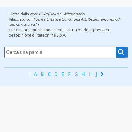
Tratto dalla voce
CURATINI
del
Wikizionario
Rilasciato con
licenza Creative Commons Attribuzione-Condividi
allo stesso modo
I testi sopra riportati non sono in alcun modo espressione
dell’opinione di Italiaonline S.p.A.
A
B
C
D
E
F
G
H
I
J
K
L
M
N