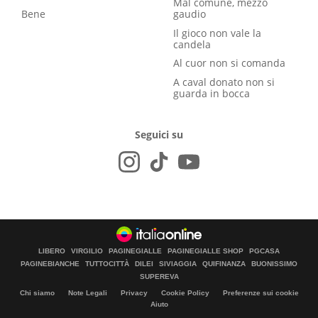
Mal comune, mezzo
Bene
gaudio
Il gioco non vale la
candela
Al cuor non si comanda
A caval donato non si
guarda in bocca
Seguici su
LIBERO
VIRGILIO
PAGINEGIALLE
PAGINEGIALLE SHOP
PGCASA
PAGINEBIANCHE
TUTTOCITTÀ
DILEI
SIVIAGGIA
QUIFINANZA
BUONISSIMO
SUPEREVA
Chi siamo
Note Legali
Privacy
Cookie Policy
Preferenze sui cookie
Aiuto