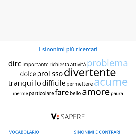
I sinonimi più ricercati
problema
dire
importante
richiesta
attività
divertente
prolisso
dolce
acume
tranquillo
difficile
permettere
amore
fare
particolare
bello
inerme
paura
SAPERE
VOCABOLARIO
SINONIMI E CONTRARI