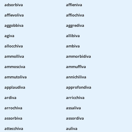
adsorbiva
affieniva
affievoliva
affiochiva
aggobbiva
aggrediva
agiva
allibiva
allocchiva
ambiva
ammolliva
ammorbidiva
ammosciva
ammuffiva
ammutoliva
annichiliva
applaudiva
approfondiva
ardiva
arricchiva
arrochiva
assaliva
assorbiva
assordiva
attecchiva
auliva