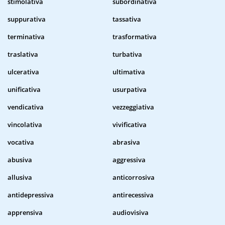
stimolativa
subordinativa
suppurativa
tassativa
terminativa
trasformativa
traslativa
turbativa
ulcerativa
ultimativa
unificativa
usurpativa
vendicativa
vezzeggiativa
vincolativa
vivificativa
vocativa
abrasiva
abusiva
aggressiva
allusiva
anticorrosiva
antidepressiva
antirecessiva
apprensiva
audiovisiva