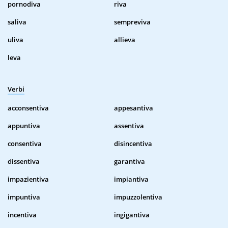
pornodiva
riva
saliva
sempreviva
uliva
allieva
leva
Verbi
acconsentiva
appesantiva
appuntiva
assentiva
consentiva
disincentiva
dissentiva
garantiva
impazientiva
impiantiva
impuntiva
impuzzolentiva
incentiva
ingigantiva