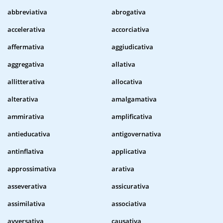
abbreviativa
abrogativa
accelerativa
accorciativa
affermativa
aggiudicativa
aggregativa
allativa
allitterativa
allocativa
alterativa
amalgamativa
ammirativa
amplificativa
antieducativa
antigovernativa
antinflativa
applicativa
approssimativa
arativa
asseverativa
assicurativa
assimilativa
associativa
avversativa
causativa