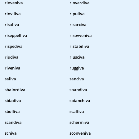
rinveniva
rinverdiva
rinviliva
ripuliva
risaliva
risarciva
riseppelliva
risovveniva
rispediva
ristabiliva
riudiva
riusciva
riveniva
ruggiva
saliva
sanciva
sbalordiva
sbandiva
sbiadiva
sbianchiva
sbolliva
scalfiva
scandiva
schermiva
schiva
sconveniva