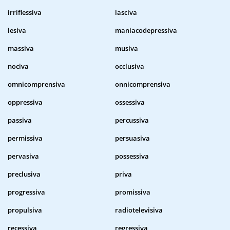
irriflessiva
lasciva
lesiva
maniacodepressiva
massiva
musiva
nociva
occlusiva
omnicomprensiva
onnicomprensiva
oppressiva
ossessiva
passiva
percussiva
permissiva
persuasiva
pervasiva
possessiva
preclusiva
priva
progressiva
promissiva
propulsiva
radiotelevisiva
recessiva
regressiva