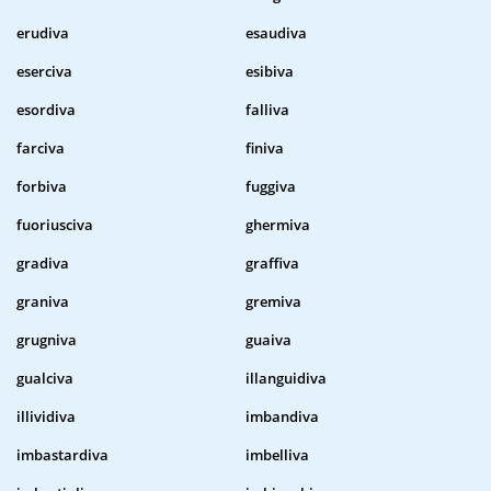
erudiva
esaudiva
eserciva
esibiva
esordiva
falliva
farciva
finiva
forbiva
fuggiva
fuoriusciva
ghermiva
gradiva
graffiva
graniva
gremiva
grugniva
guaiva
gualciva
illanguidiva
illividiva
imbandiva
imbastardiva
imbelliva