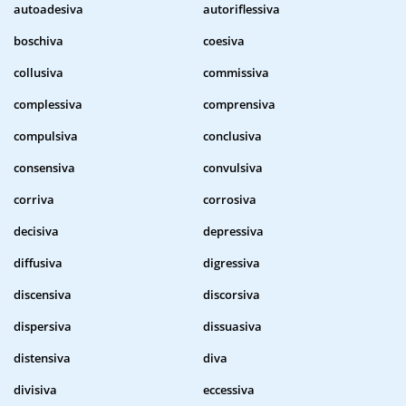
autoadesiva
autoriflessiva
boschiva
coesiva
collusiva
commissiva
complessiva
comprensiva
compulsiva
conclusiva
consensiva
convulsiva
corriva
corrosiva
decisiva
depressiva
diffusiva
digressiva
discensiva
discorsiva
dispersiva
dissuasiva
distensiva
diva
divisiva
eccessiva