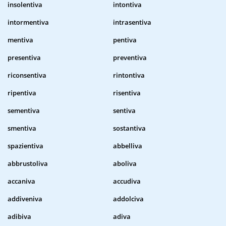
insolentiva
intontiva
intormentiva
intrasentiva
mentiva
pentiva
presentiva
preventiva
riconsentiva
rintontiva
ripentiva
risentiva
sementiva
sentiva
smentiva
sostantiva
spazientiva
abbelliva
abbrustoliva
aboliva
accaniva
accudiva
addiveniva
addolciva
adibiva
adiva