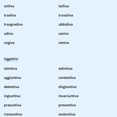
sviliva
talliva
tradiva
trasaliva
trasgrediva
ubbidiva
udiva
usciva
vagiva
veniva
Aggettivi
istintiva
estintiva
aggiuntiva
contentiva
detentiva
disgiuntiva
ingiuntiva
invariantiva
presuntiva
preventiva
riassuntiva
sostantiva