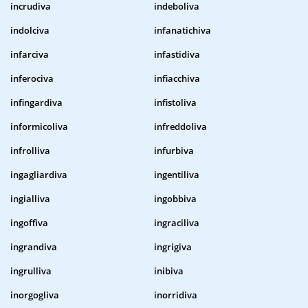
incrudiva
indeboliva
indolciva
infanatichiva
infarciva
infastidiva
inferociva
infiacchiva
infingardiva
infistoliva
informicoliva
infreddoliva
infrolliva
infurbiva
ingagliardiva
ingentiliva
ingialliva
ingobbiva
ingoffiva
ingraciliva
ingrandiva
ingrigiva
ingrulliva
inibiva
inorgogliva
inorridiva