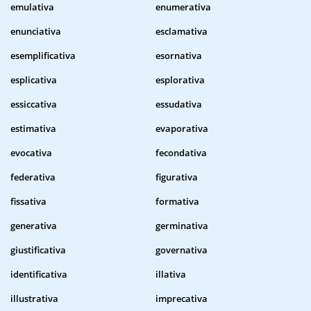
emulativa
enumerativa
enunciativa
esclamativa
esemplificativa
esornativa
esplicativa
esplorativa
essiccativa
essudativa
estimativa
evaporativa
evocativa
fecondativa
federativa
figurativa
fissativa
formativa
generativa
germinativa
giustificativa
governativa
identificativa
illativa
illustrativa
imprecativa