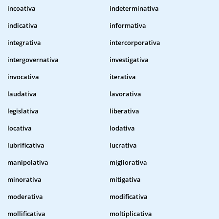
incoativa
indeterminativa
indicativa
informativa
integrativa
intercorporativa
intergovernativa
investigativa
invocativa
iterativa
laudativa
lavorativa
legislativa
liberativa
locativa
lodativa
lubrificativa
lucrativa
manipolativa
migliorativa
minorativa
mitigativa
moderativa
modificativa
mollificativa
moltiplicativa