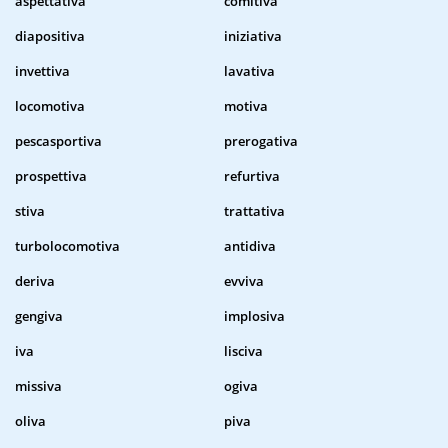
aspettativa
comitiva
diapositiva
iniziativa
invettiva
lavativa
locomotiva
motiva
pescasportiva
prerogativa
prospettiva
refurtiva
stiva
trattativa
turbolocomotiva
antidiva
deriva
evviva
gengiva
implosiva
iva
lisciva
missiva
ogiva
oliva
piva