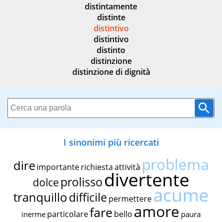
distintamente
distinte
distintivo
distintivo
distinto
distinzione
distinzione di dignità
I sinonimi più ricercati
problema
dire
importante
richiesta
attività
divertente
prolisso
dolce
acume
tranquillo
difficile
permettere
amore
fare
particolare
bello
inerme
paura