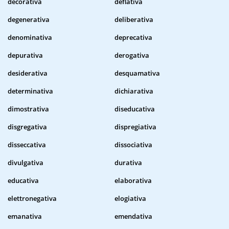
decorativa
deflativa
degenerativa
deliberativa
denominativa
deprecativa
depurativa
derogativa
desiderativa
desquamativa
determinativa
dichiarativa
dimostrativa
diseducativa
disgregativa
dispregiativa
disseccativa
dissociativa
divulgativa
durativa
educativa
elaborativa
elettronegativa
elogiativa
emanativa
emendativa