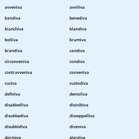
avveniva
avviliva
bandiva
benediva
bianchiva
blandiva
bolliva
bramiva
brandiva
candiva
circonveniva
condiva
contravveniva
conveniva
cuciva
custodiva
definiva
demoliva
disabbelliva
disinibiva
disobbediva
disseppelliva
disubbidiva
diveniva
dormiva
elargiva