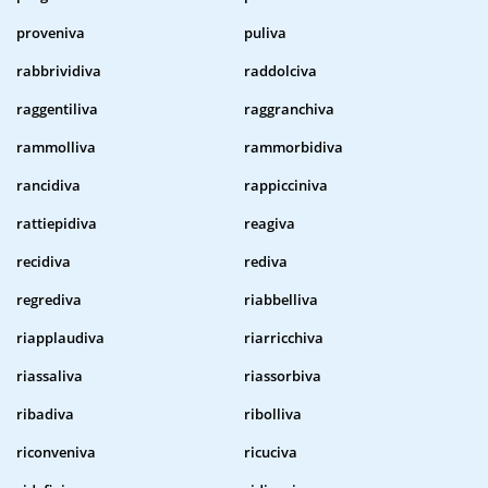
proveniva
puliva
rabbrividiva
raddolciva
raggentiliva
raggranchiva
rammolliva
rammorbidiva
rancidiva
rappicciniva
rattiepidiva
reagiva
recidiva
rediva
regrediva
riabbelliva
riapplaudiva
riarricchiva
riassaliva
riassorbiva
ribadiva
ribolliva
riconveniva
ricuciva