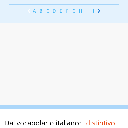
A
B
C
D
E
F
G
H
I
J
K
L
M
N
Dal vocabolario italiano:
distintivo