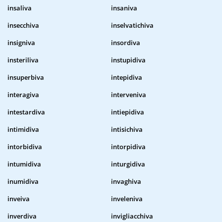
insaliva
insaniva
insecchiva
inselvatichiva
insigniva
insordiva
insteriliva
instupidiva
insuperbiva
intepidiva
interagiva
interveniva
intestardiva
intiepidiva
intimidiva
intisichiva
intorbidiva
intorpidiva
intumidiva
inturgidiva
inumidiva
invaghiva
inveiva
inveleniva
inverdiva
invigliacchiva