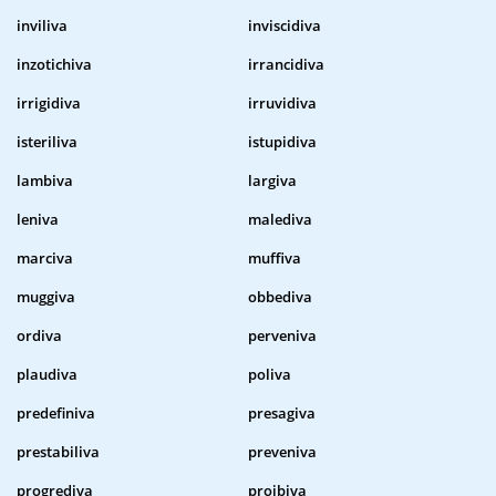
inviliva
inviscidiva
inzotichiva
irrancidiva
irrigidiva
irruvidiva
isteriliva
istupidiva
lambiva
largiva
leniva
malediva
marciva
muffiva
muggiva
obbediva
ordiva
perveniva
plaudiva
poliva
predefiniva
presagiva
prestabiliva
preveniva
progrediva
proibiva