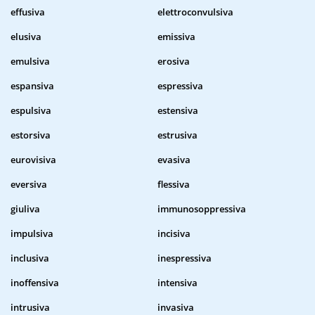
effusiva
elettroconvulsiva
elusiva
emissiva
emulsiva
erosiva
espansiva
espressiva
espulsiva
estensiva
estorsiva
estrusiva
eurovisiva
evasiva
eversiva
flessiva
giuliva
immunosoppressiva
impulsiva
incisiva
inclusiva
inespressiva
inoffensiva
intensiva
intrusiva
invasiva