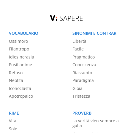
SAPERE
VOCABOLARIO
SINONIMI E CONTRARI
Ossimoro
Libertà
Filantropo
Facile
Idiosincrasia
Pragmatico
Pusillanime
Conoscenza
Refuso
Riassunto
Neofita
Paradigma
Iconoclasta
Gioia
Apotropaico
Tristezza
RIME
PROVERBI
Vita
La verità vien sempre a
galla
Sole