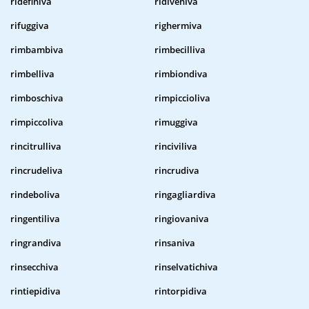
ridefiniva
ridiveniva
rifuggiva
righermiva
rimbambiva
rimbecilliva
rimbelliva
rimbiondiva
rimboschiva
rimpiccioliva
rimpiccoliva
rimuggiva
rincitrulliva
rinciviliva
rincrudeliva
rincrudiva
rindeboliva
ringagliardiva
ringentiliva
ringiovaniva
ringrandiva
rinsaniva
rinsecchiva
rinselvatichiva
rintiepidiva
rintorpidiva