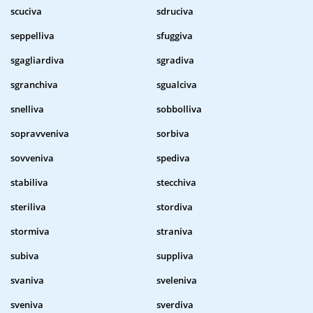
scuciva
sdruciva
seppelliva
sfuggiva
sgagliardiva
sgradiva
sgranchiva
sgualciva
snelliva
sobbolliva
sopravveniva
sorbiva
sovveniva
spediva
stabiliva
stecchiva
steriliva
stordiva
stormiva
straniva
subiva
suppliva
svaniva
sveleniva
sveniva
sverdiva