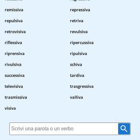
remissiva
repressiva
repulsiva
retriva
retrovisiva
revulsiva
riflessiva
ripercussiva
riprensiva
ripulsiva
rivulsiva
schiva
successiva
tardiva
televisiva
trasgressiva
trasmissiva
valliva
visiva