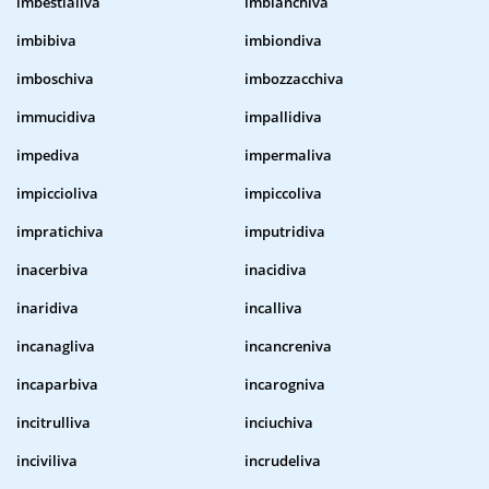
imbestialiva
imbianchiva
imbibiva
imbiondiva
imboschiva
imbozzacchiva
immucidiva
impallidiva
impediva
impermaliva
impiccioliva
impiccoliva
impratichiva
imputridiva
inacerbiva
inacidiva
inaridiva
incalliva
incanagliva
incancreniva
incaparbiva
incarogniva
incitrulliva
inciuchiva
inciviliva
incrudeliva