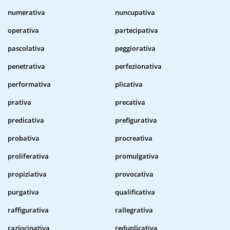
numerativa
nuncupativa
operativa
partecipativa
pascolativa
peggiorativa
penetrativa
perfezionativa
performativa
plicativa
prativa
precativa
predicativa
prefigurativa
probativa
procreativa
proliferativa
promulgativa
propiziativa
provocativa
purgativa
qualificativa
raffigurativa
rallegrativa
raziocinativa
reduplicativa