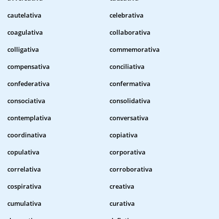
cautelativa
celebrativa
coagulativa
collaborativa
colligativa
commemorativa
compensativa
conciliativa
confederativa
confermativa
consociativa
consolidativa
contemplativa
conversativa
coordinativa
copiativa
copulativa
corporativa
correlativa
corroborativa
cospirativa
creativa
cumulativa
curativa