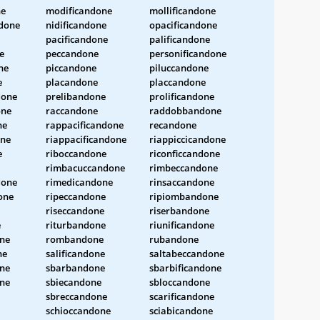
ne
modificandone
mollificandone
done
nidificandone
opacificandone
pacificandone
palificandone
e
peccandone
personificandone
ne
piccandone
piluccandone
e
placandone
placcandone
done
prelibandone
prolificandone
one
raccandone
raddobbandone
ne
rappacificandone
recandone
one
riappacificandone
riappiccicandone
e
riboccandone
riconficcandone
rimbacuccandone
rimbeccandone
one
rimedicandone
rinsaccandone
one
ripeccandone
ripiombandone
riseccandone
riserbandone
e
riturbandone
riunificandone
one
rombandone
rubandone
ne
salificandone
saltabeccandone
ne
sbarbandone
sbarbificandone
one
sbiecandone
sbloccandone
sbreccandone
scarificandone
schioccandone
sciabicandone