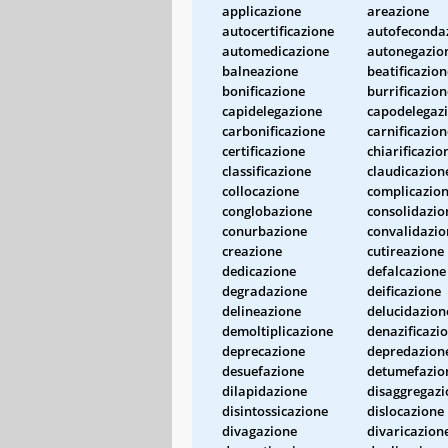
applicazione
areazione
autocertificazione
autofeconda
automedicazione
autonegazio
balneazione
beatificazion
bonificazione
burrificazion
capidelegazione
capodelegaz
carbonificazione
carnificazion
certificazione
chiarificazio
classificazione
claudicazion
collocazione
complicazio
conglobazione
consolidazio
conurbazione
convalidazio
creazione
cutireazione
dedicazione
defalcazione
degradazione
deificazione
delineazione
delucidazion
demoltiplicazione
denazificazi
deprecazione
depredazion
desuefazione
detumefazio
dilapidazione
disaggregazi
disintossicazione
dislocazione
divagazione
divaricazion