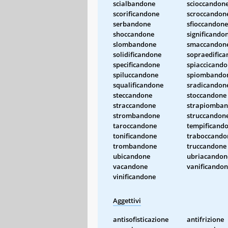
scialbandone
scioccandon
scorificandone
scroccandon
serbandone
sfioccandone
shoccandone
significando
slombandone
smaccandon
solidificandone
sopraedific
specificandone
spiaccicand
spiluccandone
spiombando
squalificandone
sradicandon
steccandone
stoccandone
straccandone
strapiomba
strombandone
struccandon
taroccandone
tempificand
tonificandone
traboccando
trombandone
truccandone
ubicandone
ubriacandon
vacandone
vanificando
vinificandone
Aggettivi
antisofisticazione
antifrizione