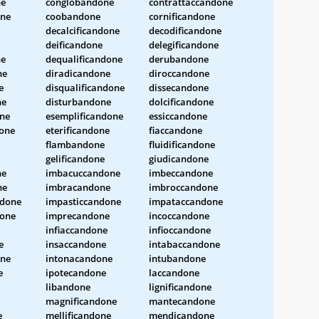
ne
conglobandone
contrattaccandone
one
coobandone
cornificandone
decalcificandone
decodificandone
deificandone
delegificandone
ne
dequalificandone
derubandone
ne
diradicandone
diroccandone
e
disqualificandone
dissecandone
ne
disturbandone
dolcificandone
ne
esemplificandone
essiccandone
done
eterificandone
fiaccandone
flambandone
fluidificandone
gelificandone
giudicandone
ne
imbacuccandone
imbeccandone
ne
imbracandone
imbroccandone
ndone
impasticcandone
impataccandone
one
imprecandone
incoccandone
infiaccandone
infioccandone
e
insaccandone
intabaccandone
one
intonacandone
intubandone
e
ipotecandone
laccandone
libandone
lignificandone
magnificandone
mantecandone
e
mellificandone
mendicandone