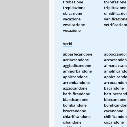
titubazione
torrefazione
trepidazione
triplicazione
ubicazione
umidificazio
vacazione
vanificazion
vescicazione
vetrificazion
vocazione
Verbi
abbarbicandone
abboccando
acciaccandone
accoccandon
aggiudicandone
almanaccan
ammorbandone
amplificand
appiccandone
appiccicand
arrembandone
arroccandon
azzeccandone
bacandone
barbificandone
battibeccan
biascicandone
bisecandone
bombandone
bonificando
broccandone
cacandone
chiarificandone
chilificandon
cibandone
ciccandone