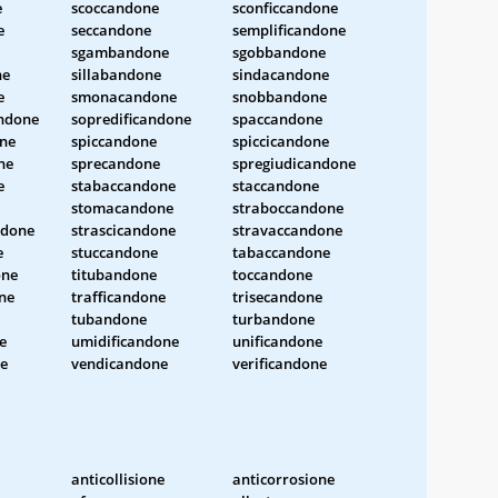
e
scoccandone
sconficcandone
e
seccandone
semplificandone
sgambandone
sgobbandone
ne
sillabandone
sindacandone
e
smonacandone
snobbandone
andone
sopredificandone
spaccandone
one
spiccandone
spiccicandone
ne
sprecandone
spregiudicandone
e
stabaccandone
staccandone
stomacandone
straboccandone
ndone
strascicandone
stravaccandone
e
stuccandone
tabaccandone
one
titubandone
toccandone
ne
trafficandone
trisecandone
tubandone
turbandone
e
umidificandone
unificandone
ne
vendicandone
verificandone
anticollisione
anticorrosione