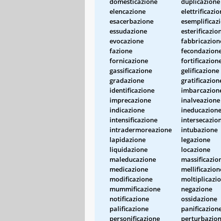
domesticazione
duplicazione
elencazione
elettrificazi
esacerbazione
esemplificaz
essudazione
esterificazio
evocazione
fabbricazion
fazione
fecondazion
fornicazione
fortificazion
gassificazione
gelificazione
gradazione
gratificazion
identificazione
imbarcazion
imprecazione
inalveazione
indicazione
ineducazion
intensificazione
intersecazio
intradermoreazione
intubazione
lapidazione
legazione
liquidazione
locazione
maleducazione
massificazio
medicazione
mellificazion
modificazione
moltiplicazi
mummificazione
negazione
notificazione
ossidazione
palificazione
panificazion
personificazione
perturbazio