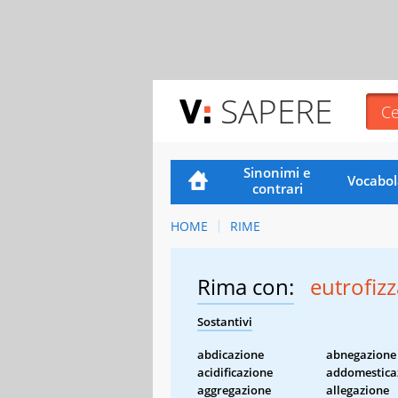
SAPERE
Sinonimi e
Vocabol
contrari
HOME
RIME
Rima con:
eutrofiz
Sostantivi
abdicazione
abnegazione
acidificazione
addomestica
aggregazione
allegazione