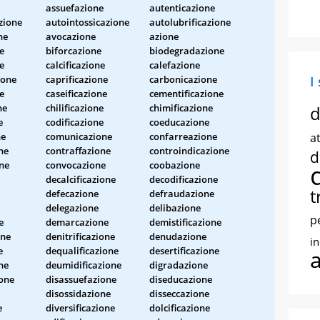
assuefazione
autenticazione
zione
autointossicazione
autolubrificazione
ne
avocazione
azione
e
biforcazione
biodegradazione
e
calcificazione
calefazione
ione
caprificazione
carbonicazione
I
e
caseificazione
cementificazione
ne
chilificazione
chimificazione
d
e
codificazione
coeducazione
ne
comunicazione
confarreazione
at
ne
contraffazione
controindicazione
d
ne
convocazione
coobazione
decalcificazione
decodificazione
t
defecazione
defraudazione
delegazione
delibazione
p
e
demarcazione
demistificazione
one
denitrificazione
denudazione
i
e
dequalificazione
desertificazione
ne
deumidificazione
digradazione
one
disassuefazione
diseducazione
disossidazione
disseccazione
e
diversificazione
dolcificazione