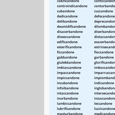
cokificandone
conficcando
controindicandone
conturband
cubandone
cuccandone
dedicandone
defecandone
delibandone
deprecando
deumidificandone
dilombando
disacerbandone
diserbandon
disseccandone
distaccando
edificandone
esacerbando
esterificandone
estrinsecan
ficcandone
fioccandone
gabbandone
garbandone
giulebbandone
glorificando
imbiaccandone
imboccando
impaccandone
imparrucca
impiccandone
impiomband
incubandone
indicandone
infoibandone
inglobandon
intaccandone
intersecand
inurbandone
inzuccandon
lambiccandone
leccandone
lubrificandone
luccicandone
masturbandone
medicandon