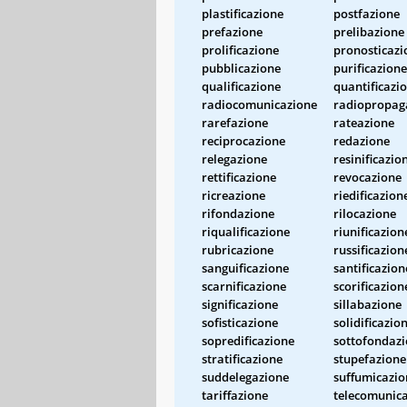
plastificazione
postfazione
prefazione
prelibazione
prolificazione
pronosticazi
pubblicazione
purificazione
qualificazione
quantificazi
radiocomunicazione
radiopropag
rarefazione
rateazione
reciprocazione
redazione
relegazione
resinificazio
rettificazione
revocazione
ricreazione
riedificazion
rifondazione
rilocazione
riqualificazione
riunificazion
rubricazione
russificazion
sanguificazione
santificazion
scarnificazione
scorificazion
significazione
sillabazione
sofisticazione
solidificazio
sopredificazione
sottofondaz
stratificazione
stupefazione
suddelegazione
suffumicazio
tariffazione
telecomunic