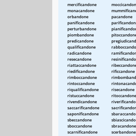
mercificandone
moccicando
monacandone
mummifican
orbandone
pacandone
panificandone
parificandon
perturbandone
pianificando
piombandone
pitoccandon
predicandone
pregiudican
qualificandone
rabboccand
radicandone
ramificando
resecandone
resinificand
riattaccandone
ribeccandon
riedificandone
rificcandone
rimboccandone
rimbomband
rintoccandone
rintonacand
riqualificandone
risecandone
ristuccandone
ritoccandon
rivendicandone
riverificand
saccarificandone
sacrificando
saponificandone
sbaraccando
sbeccandone
sbiascicand
sboccandone
sbracandone
scarnificandone
scerbandone