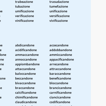
trabeazione
trasudazione
tubazione
tumefazione
ne
umificazione
unificazione
e
verificazione
versificazione
e
vinificazione
vivificazione
ne
abdicandone
accecandone
e
acidificandone
addobbandone
done
ammaccandone
ammiccandone
one
annoccandone
appacificandone
one
appiombandone
arrecandone
e
attaccandone
attraccandone
baloccandone
baraccandone
done
beccandone
beneficandone
bivaccandone
bloccandone
ne
braccandone
brancicandone
calcificandone
carnificandone
e
chimificandone
ciancicandone
claudicandone
codificandone