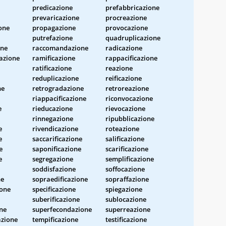
predicazione
prefabbricazione
prevaricazione
procreazione
one
propagazione
provocazione
putrefazione
quadruplicazione
one
raccomandazione
radicazione
azione
ramificazione
rappacificazione
ratificazione
reazione
reduplicazione
reificazione
ne
retrogradazione
retroreazione
riappacificazione
riconvocazione
e
rieducazione
rievocazione
rinnegazione
ripubblicazione
e
rivendicazione
roteazione
e
saccarificazione
salificazione
e
saponificazione
scarificazione
e
segregazione
semplificazione
soddisfazione
soffocazione
ne
sopraedificazione
sopraffazione
ione
specificazione
spiegazione
suberificazione
sublocazione
ne
superfecondazione
superreazione
azione
tempificazione
testificazione