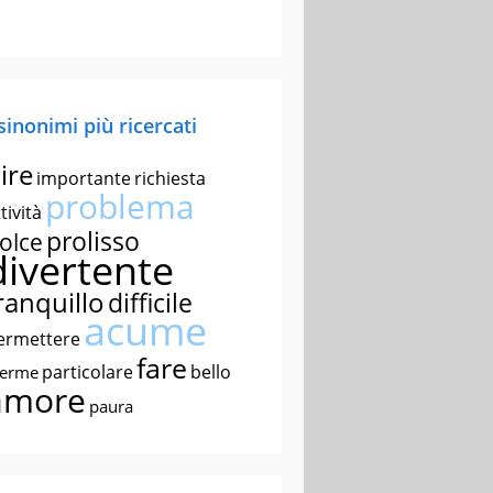
 sinonimi più ricercati
ire
importante
richiesta
problema
tività
prolisso
olce
divertente
ranquillo
difficile
acume
ermettere
fare
particolare
bello
nerme
amore
paura