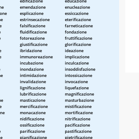
edificazione
educazione
one
emendazione
enucleazione
ione
esplicazione
essiccazione
ne
estrinsecazione
eterificazione
e
falsificazione
farneticazione
e
fluidificazione
fondazione
e
fotoreazione
fruttificazione
giustificazione
glorificazione
e
ibridazione
ideazione
e
immunoreazione
implicazione
incubazione
inculcazione
e
inondazione
insoddisfazione
ne
intimidazione
intossicazione
invalidazione
invocazione
lignificazione
liquefazione
lubrificazione
magnificazione
ne
masticazione
masturbazione
e
mercificazione
mistificazione
one
monacazione
mortificazione
nidificazione
nitrificazione
ossificazione
pacificazione
e
parificazione
pastificazione
ne
pianificazione
pietrificazione