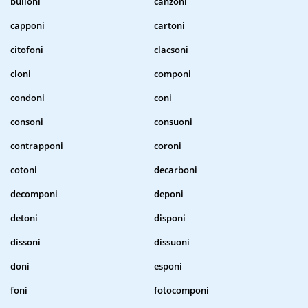
bulloni
canzoni
capponi
cartoni
citofoni
clacsoni
cloni
componi
condoni
coni
consoni
consuoni
contrapponi
coroni
cotoni
decarboni
decomponi
deponi
detoni
disponi
dissoni
dissuoni
doni
esponi
foni
fotocomponi