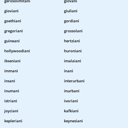
gerosolimitani
giovani
gioviani
giuliani
goethiani
gordiani
gregoriani
grossolani
guineani
hertziani
hollywoodiani
huroniani
ibseniani
imalaiani
immani
inani
insani
interurbani
inumani
inurbani
istriani
ivoriani
joyciani
kafkiani
kepleriani
keynesiani