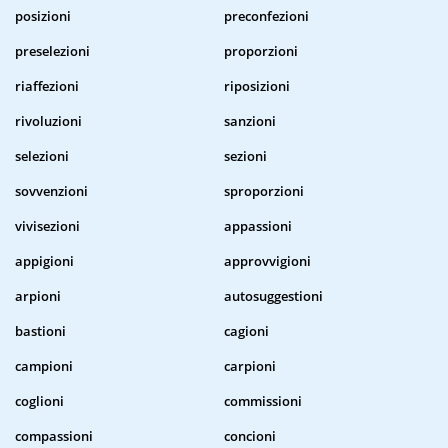
posizioni
preconfezioni
preselezioni
proporzioni
riaffezioni
riposizioni
rivoluzioni
sanzioni
selezioni
sezioni
sovvenzioni
sproporzioni
vivisezioni
appassioni
appigioni
approvvigioni
arpioni
autosuggestioni
bastioni
cagioni
campioni
carpioni
coglioni
commissioni
compassioni
concioni