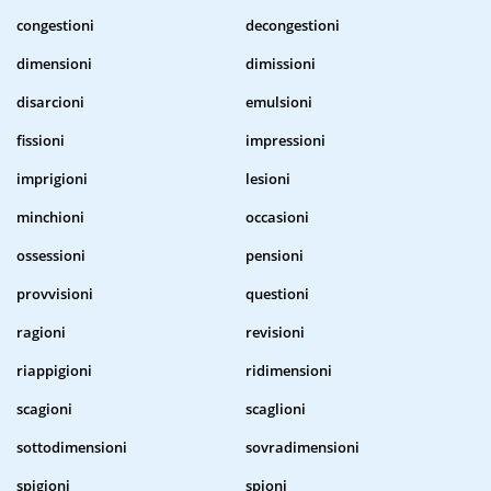
congestioni
decongestioni
dimensioni
dimissioni
disarcioni
emulsioni
fissioni
impressioni
imprigioni
lesioni
minchioni
occasioni
ossessioni
pensioni
provvisioni
questioni
ragioni
revisioni
riappigioni
ridimensioni
scagioni
scaglioni
sottodimensioni
sovradimensioni
spigioni
spioni