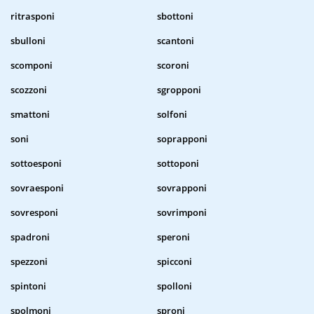
ritrasponi
sbottoni
sbulloni
scantoni
scomponi
scoroni
scozzoni
sgropponi
smattoni
solfoni
soni
soprapponi
sottoesponi
sottoponi
sovraesponi
sovrapponi
sovresponi
sovrimponi
spadroni
speroni
spezzoni
spicconi
spintoni
spolloni
spolmoni
sproni