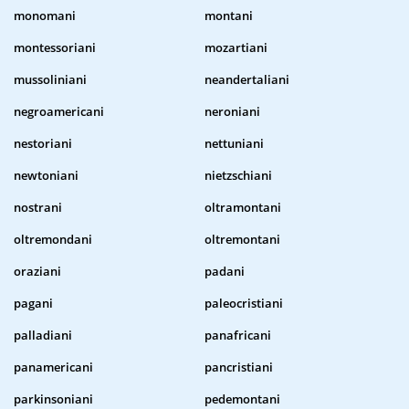
monomani
montani
montessoriani
mozartiani
mussoliniani
neandertaliani
negroamericani
neroniani
nestoriani
nettuniani
newtoniani
nietzschiani
nostrani
oltramontani
oltremondani
oltremontani
oraziani
padani
pagani
paleocristiani
palladiani
panafricani
panamericani
pancristiani
parkinsoniani
pedemontani