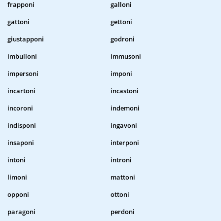
frapponi
galloni
gattoni
gettoni
giustapponi
godroni
imbulloni
immusoni
impersoni
imponi
incartoni
incastoni
incoroni
indemoni
indisponi
ingavoni
insaponi
interponi
intoni
introni
limoni
mattoni
opponi
ottoni
paragoni
perdoni