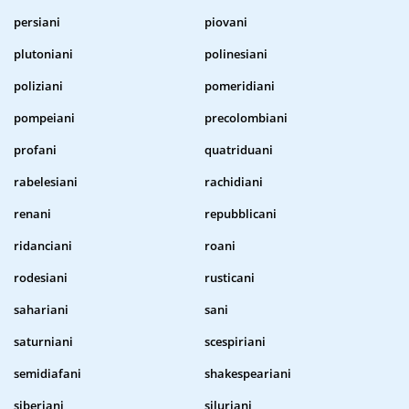
persiani
piovani
plutoniani
polinesiani
poliziani
pomeridiani
pompeiani
precolombiani
profani
quatriduani
rabelesiani
rachidiani
renani
repubblicani
ridanciani
roani
rodesiani
rusticani
sahariani
sani
saturniani
scespiriani
semidiafani
shakespeariani
siberiani
siluriani