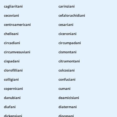
cagliaritani
carinziani
cecoviani
cefalorachidiani
centroamericani
cesariani
chelleani
ciceroniani
circadiani
circumpadani
circumvesuviani
cismontani
cispadani
citramontani
clorofilliani
colcosiani
colligiani
confuciani
copernicani
cumani
danubiani
deamicisiani
diafani
diatermani
dickensiani
diocesani