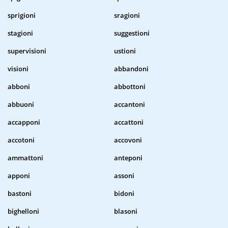
sprigioni
sragioni
stagioni
suggestioni
supervisioni
ustioni
visioni
abbandoni
abboni
abbottoni
abbuoni
accantoni
accapponi
accattoni
accotoni
accovoni
ammattoni
anteponi
apponi
assoni
bastoni
bidoni
bighelloni
blasoni