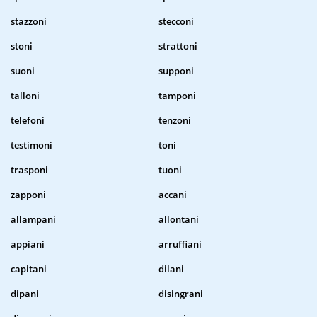
stazzoni
stecconi
stoni
strattoni
suoni
supponi
talloni
tamponi
telefoni
tenzoni
testimoni
toni
trasponi
tuoni
zapponi
accani
allampani
allontani
appiani
arruffiani
capitani
dilani
dipani
disingrani