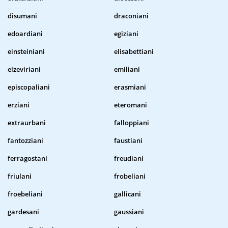
disumani
draconiani
edoardiani
egiziani
einsteiniani
elisabettiani
elzeviriani
emiliani
episcopaliani
erasmiani
erziani
eteromani
extraurbani
falloppiani
fantozziani
faustiani
ferragostani
freudiani
friulani
frobeliani
froebeliani
gallicani
gardesani
gaussiani