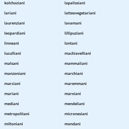
kolchoziani
lapalissiani
lariani
latteovegetariani
laurenziani
lavamani
leopardiani
lillipuziani
linneani
lontani
luculliani
machiavelliani
malsani
mammaliani
manzoniani
marchiani
marciani
maremmani
mariani
marxiani
mediani
mendeliani
metropolitani
micronesiani
miltoniani
mondani