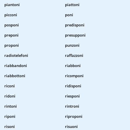
piantoni
piattoni
picconi
poni
posponi
predisponi
preponi
presupponi
proponi
punzoni
radiotelefoni
raffazzoni
riabbandoni
riabboni
riabbottoni
ricomponi
riconi
ridisponi
ridoni
riesponi
rintoni
rintroni
riponi
riproponi
risoni
risuoni