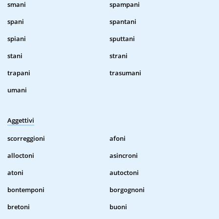
smani
spampani
spani
spantani
spiani
sputtani
stani
strani
trapani
trasumani
umani
Aggettivi
scorreggioni
afoni
alloctoni
asincroni
atoni
autoctoni
bontemponi
borgognoni
bretoni
buoni