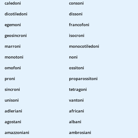
caledoni
consoni
dicotiledoni
dissoni
egemoni
francofoni
geosincroni
isocroni
marroni
monocotiledoni
monotoni
noni
omofoni
ossitoni
proni
proparossitoni
sincroni
tetragoni
unisoni
vantoni
adleriani
africani
agostani
albani
amazzoniani
ambrosiani