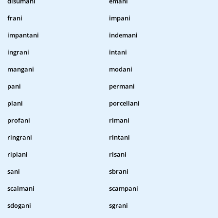
disumani
emani
frani
impani
impantani
indemani
ingrani
intani
mangani
modani
pani
permani
plani
porcellani
profani
rimani
ringrani
rintani
ripiani
risani
sani
sbrani
scalmani
scampani
sdogani
sgrani