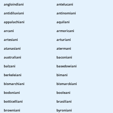
angloindiani
antelucani
antidiluviani
antinomiani
appalachiani
aquilani
arcani
armoricani
artesiani
arturiani
atanasiani
atermani
australiani
baconiani
balzani
basedowiani
berkeleiani
bimani
bismarchiani
bismarckiani
bodoniani
booleani
botticelliani
brasiliani
browniani
byroniani