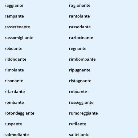
raggiante
ragionante
rampante
rantolante
rasserenante
rassodante
rassomigliante
raziocinante
reboante
regnante
ridondante
rimbombante
rimpiante
ripugnante
risonante
ristagnante
ritardante
roboante
rombante
rosseggiante
rotondeggiante
rumoreggiante
ruspante
rutilante
salmodiante
saltellante