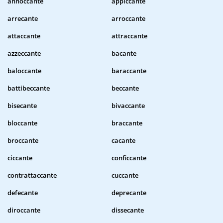
annoccante
appiccante
arrecante
arroccante
attaccante
attraccante
azzeccante
bacante
baloccante
baraccante
battibeccante
beccante
bisecante
bivaccante
bloccante
braccante
broccante
cacante
ciccante
conficcante
contrattaccante
cuccante
defecante
deprecante
diroccante
dissecante