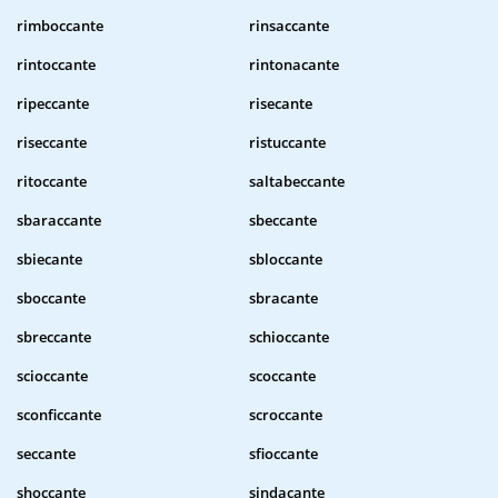
rimboccante
rinsaccante
rintoccante
rintonacante
ripeccante
risecante
riseccante
ristuccante
ritoccante
saltabeccante
sbaraccante
sbeccante
sbiecante
sbloccante
sboccante
sbracante
sbreccante
schioccante
scioccante
scoccante
sconficcante
scroccante
seccante
sfioccante
shoccante
sindacante