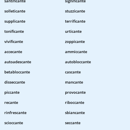
santificante
significante
solleticante
stuzzicante
supplicante
terrificante
tonificante
urticante
vivificante
zoppicante
accecante
ammiccante
autoadescante
autobloccante
betabloccante
cascante
disseccante
mancante
piccante
provocante
recante
riboccante
rinfrescante
sbiancante
scioccante
seccante