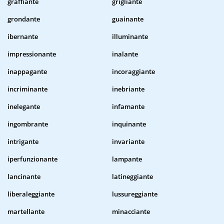
graffiante
grigliante
grondante
guainante
ibernante
illuminante
impressionante
inalante
inappagante
incoraggiante
incriminante
inebriante
inelegante
infamante
ingombrante
inquinante
intrigante
invariante
iperfunzionante
lampante
lancinante
latineggiante
liberaleggiante
lussureggiante
martellante
minacciante