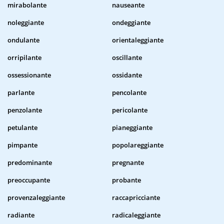
mirabolante
nauseante
noleggiante
ondeggiante
ondulante
orientaleggiante
orripilante
oscillante
ossessionante
ossidante
parlante
pencolante
penzolante
pericolante
petulante
pianeggiante
pimpante
popolareggiante
predominante
pregnante
preoccupante
probante
provenzaleggiante
raccapricciante
radiante
radicaleggiante