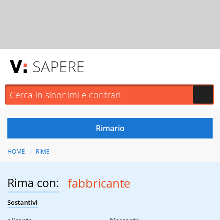
SAPERE
HOME
RIME
Rima con:
fabbricante
Sostantivi