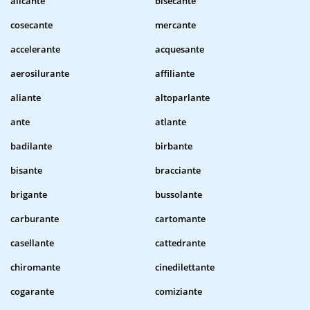
alicante
bisecante
cosecante
mercante
accelerante
acquesante
aerosilurante
affiliante
aliante
altoparlante
ante
atlante
badilante
birbante
bisante
bracciante
brigante
bussolante
carburante
cartomante
casellante
cattedrante
chiromante
cinedilettante
cogarante
comiziante