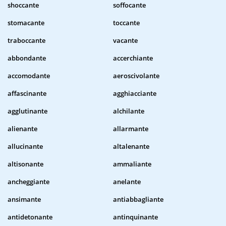
shoccante
soffocante
stomacante
toccante
traboccante
vacante
abbondante
accerchiante
accomodante
aeroscivolante
affascinante
agghiacciante
agglutinante
alchilante
alienante
allarmante
allucinante
altalenante
altisonante
ammaliante
ancheggiante
anelante
ansimante
antiabbagliante
antidetonante
antinquinante