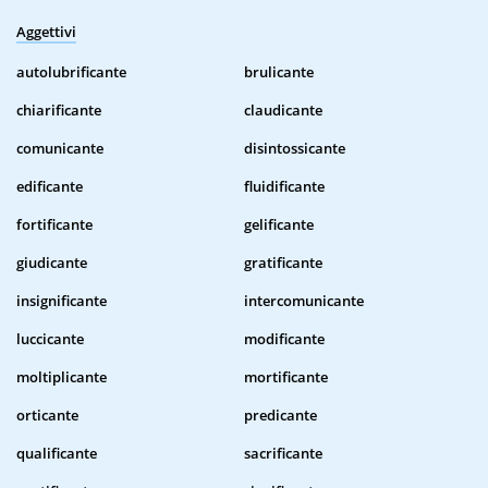
Aggettivi
autolubrificante
brulicante
chiarificante
claudicante
comunicante
disintossicante
edificante
fluidificante
fortificante
gelificante
giudicante
gratificante
insignificante
intercomunicante
luccicante
modificante
moltiplicante
mortificante
orticante
predicante
qualificante
sacrificante