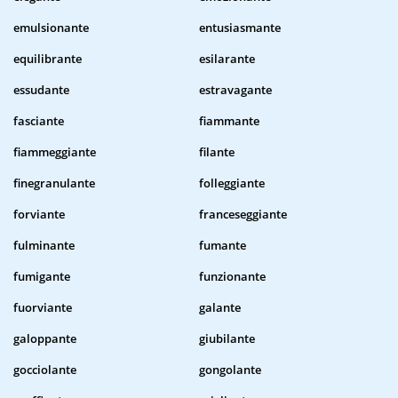
emulsionante
entusiasmante
equilibrante
esilarante
essudante
estravagante
fasciante
fiammante
fiammeggiante
filante
finegranulante
folleggiante
forviante
franceseggiante
fulminante
fumante
fumigante
funzionante
fuorviante
galante
galoppante
giubilante
gocciolante
gongolante