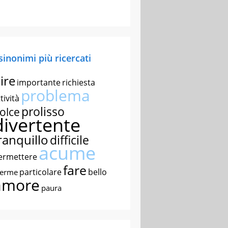
 sinonimi più ricercati
ire
importante
richiesta
problema
tività
prolisso
olce
divertente
ranquillo
difficile
acume
ermettere
fare
particolare
bello
nerme
amore
paura