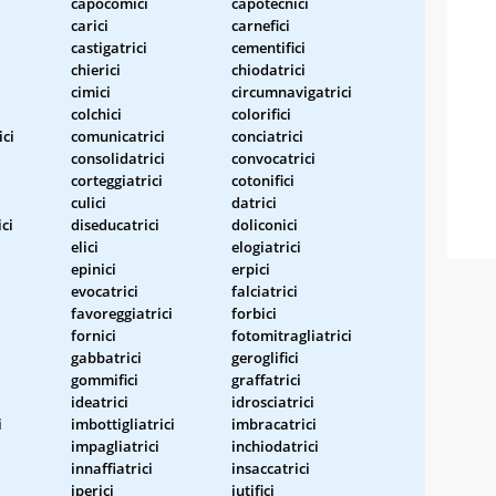
capocomici
capotecnici
carici
carnefici
castigatrici
cementifici
chierici
chiodatrici
cimici
circumnavigatrici
colchici
colorifici
ci
comunicatrici
conciatrici
consolidatrici
convocatrici
corteggiatrici
cotonifici
culici
datrici
ici
diseducatrici
doliconici
elici
elogiatrici
epinici
erpici
evocatrici
falciatrici
favoreggiatrici
forbici
fornici
fotomitragliatrici
gabbatrici
geroglifici
gommifici
graffatrici
ideatrici
idrosciatrici
i
imbottigliatrici
imbracatrici
impagliatrici
inchiodatrici
innaffiatrici
insaccatrici
iperici
iutifici