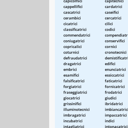
capicomici
capitecnici
cappellifici
cardatrici
cascatrici
caseifici
cerambici
cercatrici
cicatrici
cilici
classificatrici
codici
commendatrici
compendiatri
coniugatrici
conservifici
copricalici
cornici
coturnici
cronotecnici
defraudatrici
demistificatr
dragatrici
edifici
embrici
enunciatrici
esamifici
essiccatrici
falsificatrici
faticatrici
forgiatrici
fornicatrici
fraseggiatrici
frodatrici
giocatrici
giudici
grissinifici
ibridatrici
illuminotecnici
imbiancatric
imbragatrici
impaccatrici
incubatrici
indici
intagliatrici
intonacatrici