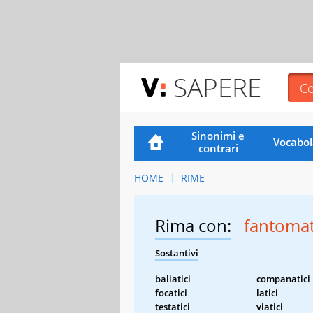
SAPERE
Sinonimi e
Vocabol
contrari
HOME
RIME
Rima con:
fantomat
Sostantivi
baliatici
companatici
focatici
latici
testatici
viatici