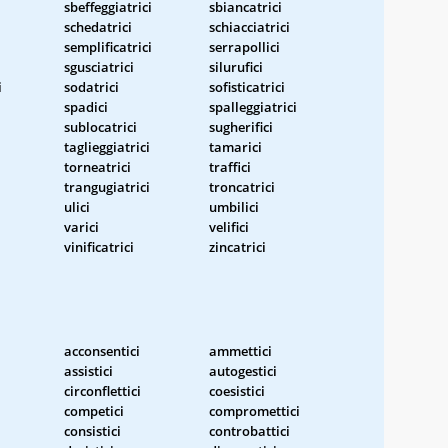
sbeffeggiatrici
sbiancatrici
schedatrici
schiacciatrici
semplificatrici
serrapollici
sgusciatrici
silurufici
i
sodatrici
sofisticatrici
spadici
spalleggiatrici
sublocatrici
sugherifici
taglieggiatrici
tamarici
torneatrici
traffici
trangugiatrici
troncatrici
ulici
umbilici
varici
velifici
vinificatrici
zincatrici
acconsentici
ammettici
assistici
autogestici
circonflettici
coesistici
competici
compromettici
consistici
controbattici