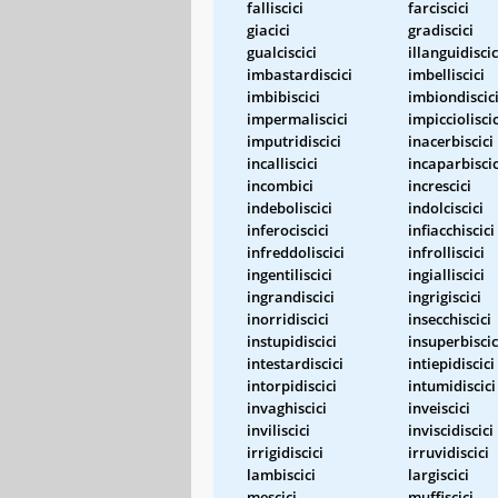
falliscici
farciscici
giacici
gradiscici
gualciscici
illanguidiscic
imbastardiscici
imbelliscici
imbibiscici
imbiondiscic
impermaliscici
impiccioliscic
imputridiscici
inacerbiscici
incalliscici
incaparbiscic
incombici
increscici
indeboliscici
indolciscici
inferociscici
infiacchiscici
infreddoliscici
infrolliscici
ingentiliscici
ingialliscici
ingrandiscici
ingrigiscici
inorridiscici
insecchiscici
instupidiscici
insuperbiscic
intestardiscici
intiepidiscici
intorpidiscici
intumidiscici
invaghiscici
inveiscici
inviliscici
inviscidiscici
irrigidiscici
irruvidiscici
lambiscici
largiscici
mescici
muffiscici