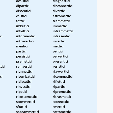
desistici
diagnostici
dipartici
disconnettici
dissentici
divertici
esistici
estromettici
fottici
frammettici
imbutici
immettici
inflettici
inframmettici
ci
intormentici
intrasentici
introvertici
invertici
mentici
mettici
partici
pentici
persistici
pervertici
premettici
presentici
tici
reinvestici
resistici
riannettici
riavvertici
ci
ricombattici
ricommettici
ridiscutici
riflettici
rinvestici
ripartici
ripetici
ripromettici
risottomettici
ritrasmettici
scommettici
sconnettici
sfottici
smettici
soprammettici
sottomettici