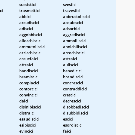
sussistici
svestici
ci
trasmettici
travestici
abbici
abbrustoliscici
accudiscici
acquiescici
adiscici
adsorbici
aggobbiscici
aggrediscici
allocchiscici
ammolliscici
ammutoliscici
annichiliscici
arricchiscici
arrochiscici
assuefaici
astraici
attraici
auliscici
bandiscici
benedicici
bramiscici
brandiscici
compiacici
concrescici
contorcici
contraddicici
convincici
crescici
daici
decrescici
disinibiscici
disobbediscici
distraici
disubbidiscici
esaudiscici
escici
esibiscici
esordiscici
evincici
faici