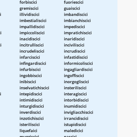
forbiscici
fuoriescici
gremiscici
guaiscici
i
illividiscici
imbandiscici
imbestialiscici
imbianchiscici
i
impallidiscici
impediscici
i
impiccoliscici
impratichiscici
inacidiscici
inaridiscici
i
incitrulliscici
inciviliscici
incrudeliscici
incrudiscici
infarciscici
infastidiscici
infingardiscici
informicoliscici
infurbiscici
ingagliardiscici
ingobbiscici
ingoffiscici
inibiscici
inorgogliscici
inselvatichiscici
insteriliscici
i
intepidiscici
interagiscici
intimidiscici
intorbidiscici
inturgidiscici
inumidiscici
inverdiscici
invigliacchiscici
inzotichiscici
irrancidiscici
isteriliscici
istupidiscici
liquefaici
maledicici
muggiscici
nascici