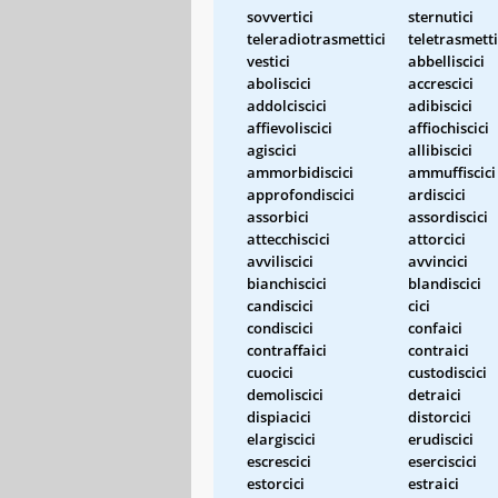
sovvertici
sternutici
teleradiotrasmettici
teletrasmetti
vestici
abbelliscici
aboliscici
accrescici
addolciscici
adibiscici
affievoliscici
affiochiscici
agiscici
allibiscici
ammorbidiscici
ammuffiscici
approfondiscici
ardiscici
assorbici
assordiscici
attecchiscici
attorcici
avviliscici
avvincici
bianchiscici
blandiscici
candiscici
cici
condiscici
confaici
contraffaici
contraici
cuocici
custodiscici
demoliscici
detraici
dispiacici
distorcici
elargiscici
erudiscici
escrescici
eserciscici
estorcici
estraici