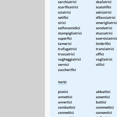
sarchiatrici
sbafatrici
scarificatrici
scatolifici
sciatrici
selciatrici
setifici
sfilacciatrici
sirici
smerigliatric
solfonamidici
sondatrici
stampigliatrici
stuccatrici
superfici
sverniciatrici
tamerici
timbrifici
trafugatrici
tranciatrici
truccatrici
uffici
vagheggiatrici
vagliatrici
vernici
villici
zuccherifici
Verbi
piatici
abbattici
annettici
assentici
avvertici
battici
combattici
commettici
connettici
consentici