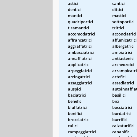
astici
cantici
dentici
dittici
mantici
mastici
quadriportici
sottoportici
tiramantici
trittici
accomodatrici
acconciatrici
affrancatrici
affumicatrici
aggraffatrici
albergatrici
ambasciatrici
ambiatrici
annaffiatrici
antiastenici
applicatrici
archeozoici
arpeggiatrici
arrampicatri
arringatrici
artefici
assaggiatrici
assediatrici
auspici
autoinnaffiat
baciatrici
basilici
benefici
bici
bluffatrici
bocciatrici
bonifici
bordatrici
brocciatrici
burrifici
calici
calzaturifici
campeggiatrici
canapifici