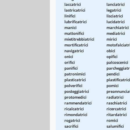
laccatrici
lanciatrici
lastricatrici
legatrici
linifici
lisciatrici
lubrificatrici
lucidatrici
manici
marchiatrici
mattonifici
mediatrici
mietitrebbiatrici
mirici
mortificatrici
motofalciatri
navigatrici
obici
onici
opifici
orifici
palcoscenici
panifici
parcheggiatr
patronimici
pendici
plasticatrici
plastificatric
polverifici
pomici
posteggiatrici
preannunciat
protomedici
radiatrici
rammendatrici
raschiatrici
ricalcatrici
ricercatrici
rimondatrici
ritardatrici
rogatrici
romici
sacrifici
salumifici