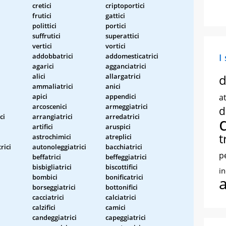
cretici
criptoportici
frutici
gattici
polittici
portici
suffrutici
superattici
vertici
vortici
addobbatrici
addomesticatrici
I
agarici
agganciatrici
alici
allargatrici
d
ammaliatrici
anici
apici
appendici
at
arcoscenici
armeggiatrici
d
ci
arrangiatrici
arredatrici
artifici
aruspici
t
astrochimici
atreplici
rici
autonoleggiatrici
bacchiatrici
p
beffatrici
beffeggiatrici
bisbigliatrici
biscottifici
i
bombici
bonificatrici
borseggiatrici
bottonifici
cacciatrici
calciatrici
calzifici
camici
candeggiatrici
capeggiatrici