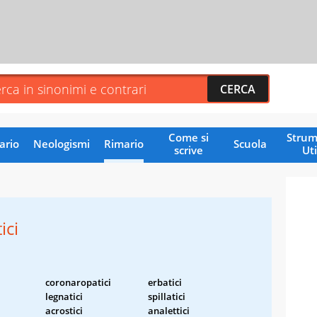
Come si
Strum
ario
Neologismi
Rimario
Scuola
scrive
Uti
ici
coronaropatici
erbatici
legnatici
spillatici
acrostici
analettici