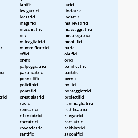
lanifici
larici
levigatrici
linciatrici
locatrici
lodatrici
maglifici
mallevadrici
maschiatrici
massaggiatrici
mici
mietilegatrici
mitragliatrici
mobilifici
ci
mummificatrici
narici
offici
oleifici
orefici
orici
palpeggiatrici
panificatrici
ici
pastificatrici
pastifici
pennellifici
pernici
i
policlinici
pollici
pontefici
ponteggiatrici
rici
prestigiatrici
proiettifici
radici
rammagliatrici
reincarici
rettificatrici
rifondatrici
rilegatrici
roccatrici
rocciatrici
rovesciatrici
sabbiatrici
santifici
saponifici