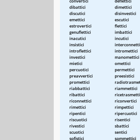
convertici
deflettici
dibattici
dimettici
discutici
disinvestici
emettici
escutici
estrovertici
flettici
genuflettici
imbattici
inacutici
incutici
insistici
interconnetti
introflettici
intromettici
investici
manomettici
mietici
omettici
percuotici
permettici
preavvertici
preesistici
promettici
radiotrasmet
riabbattici
riammettici
ribattici
ricetrasmetti
riconnettici
riconvertici
rimettici
rimpettici
ripentici
ripercuotici
riscuotici
risentici
rivestici
sbattici
scuotici
sentici
sofistici
sommettici