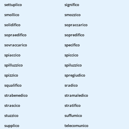
settuplico
significo
smollico
smozzico
solidifico
sopraccarico
sopraedifico
sopredifico
sovraccarico
specifico
spiaccico
spiccico
spilluzzico
spiluzzico
spizzico
spregiudico
squalifico
sradico
strabenedico
stramaledico
strascico
stratifico
stuzzico
suffumico
supplico
telecomunico