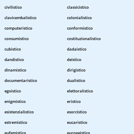
civilistico
classicistico
clavicembalistico
colonialistico
computeristico
conformistico
consumistico
costituzionalistico
cubistico
dadaistico
dandistico
deistico
dinamistico
dirigistico
documentaristico
dualistico
egoistico
elettoralistico
enigmistico
eristico
esistenzialistico
esorcistico
estremistico
eucaristico
eufemistico
europeistico