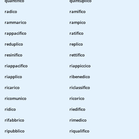
quantifico
quintuplico
radico
ramifico
rammarico
rampico
rappacifico
ratifico
reduplico
replico
resinifico
rettifico
riappacifico
riappiccico
riapplico
ribenedico
ricarico
riclassifico
ricomunico
ricorico
ridico
riedifico
rifabbrico
rimedico
ripubblico
riqualifico