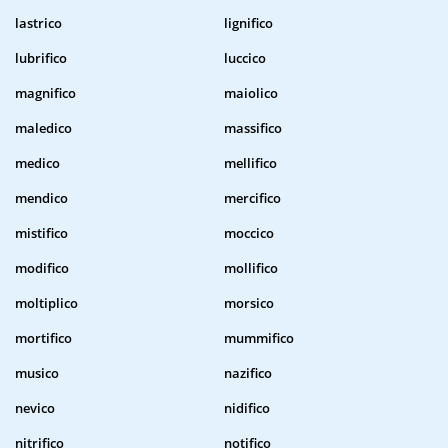
lastrico
lignifico
lubrifico
luccico
magnifico
maiolico
maledico
massifico
medico
mellifico
mendico
mercifico
mistifico
moccico
modifico
mollifico
moltiplico
morsico
mortifico
mummifico
musico
nazifico
nevico
nidifico
nitrifico
notifico