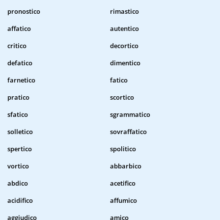
pronostico
rimastico
affatico
autentico
critico
decortico
defatico
dimentico
farnetico
fatico
pratico
scortico
sfatico
sgrammatico
solletico
sovraffatico
spertico
spolitico
vortico
abbarbico
abdico
acetifico
acidifico
affumico
aggiudico
amico