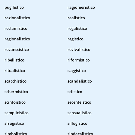
pugilistico
ragionieristico
razionalistico
realistico
reclamistico
regalistico
regionalistico
registico
revanscistico
revivalistico
ribellistico
riformistico
ritualistico
saggistico
scacchistico
scandalistico
schermistico
sciistico
scintoistico
secenteistico
semplicistico
sensualistico
sfragistico
sillogistico
simbolistico
sindacalistico