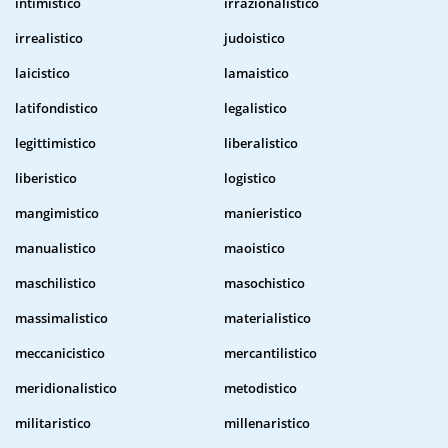
intimistico
irrazionalistico
irrealistico
judoistico
laicistico
lamaistico
latifondistico
legalistico
legittimistico
liberalistico
liberistico
logistico
mangimistico
manieristico
manualistico
maoistico
maschilistico
masochistico
massimalistico
materialistico
meccanicistico
mercantilistico
meridionalistico
metodistico
militaristico
millenaristico