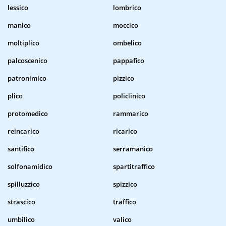
lessico
lombrico
manico
moccico
moltiplico
ombelico
palcoscenico
pappafico
patronimico
pizzico
plico
policlinico
protomedico
rammarico
reincarico
ricarico
santifico
serramanico
solfonamidico
spartitraffico
spilluzzico
spizzico
strascico
traffico
umbilico
valico