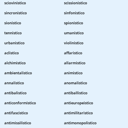
sciovinistico
scissionistico
sincronistico
sinfonistico
sionistico
spionistico
tennistico
umanistico
urbanistico
violinistico
aclistico
affaristico
alchimistico
allarmistico
ambientalistico
animistico
annalistico
anomalistico
antibalistico
antiballistico
anticonformistico
antieuropeistico
antifascistico
antimilitaristico
antimissilistico
antimonopolistico