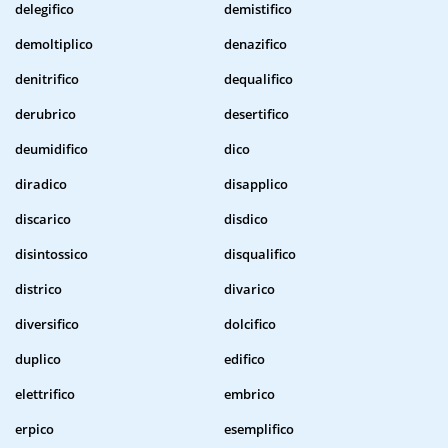
delegifico
demistifico
demoltiplico
denazifico
denitrifico
dequalifico
derubrico
desertifico
deumidifico
dico
diradico
disapplico
discarico
disdico
disintossico
disqualifico
districo
divarico
diversifico
dolcifico
duplico
edifico
elettrifico
embrico
erpico
esemplifico