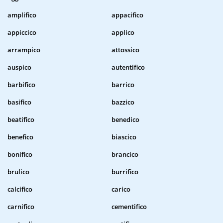
amplifico
appacifico
appiccico
applico
arrampico
attossico
auspico
autentifico
barbifico
barrico
basifico
bazzico
beatifico
benedico
benefico
biascico
bonifico
brancico
brulico
burrifico
calcifico
carico
carnifico
cementifico