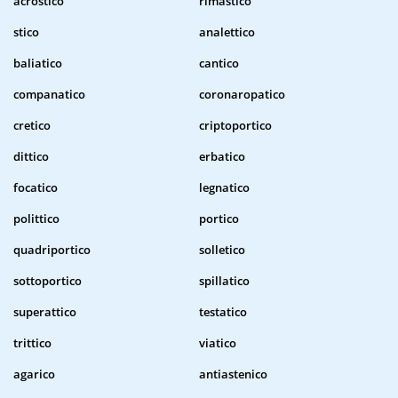
acrostico
rimastico
stico
analettico
baliatico
cantico
companatico
coronaropatico
cretico
criptoportico
dittico
erbatico
focatico
legnatico
polittico
portico
quadriportico
solletico
sottoportico
spillatico
superattico
testatico
trittico
viatico
agarico
antiastenico