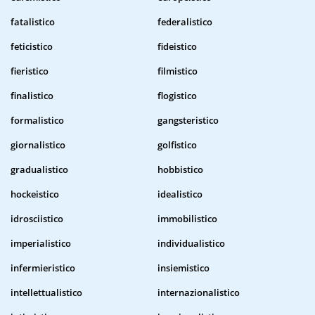
fatalistico
federalistico
feticistico
fideistico
fieristico
filmistico
finalistico
flogistico
formalistico
gangsteristico
giornalistico
golfistico
gradualistico
hobbistico
hockeistico
idealistico
idrosciistico
immobilistico
imperialistico
individualistico
infermieristico
insiemistico
intellettualistico
internazionalistico