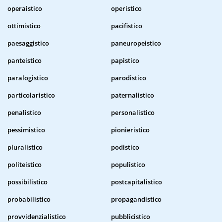
operaistico
operistico
ottimistico
pacifistico
paesaggistico
paneuropeistico
panteistico
papistico
paralogistico
parodistico
particolaristico
paternalistico
penalistico
personalistico
pessimistico
pionieristico
pluralistico
podistico
politeistico
populistico
possibilistico
postcapitalistico
probabilistico
propagandistico
provvidenzialistico
pubblicistico