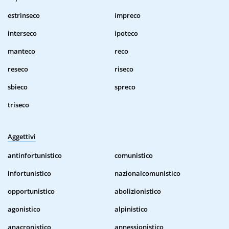
estrinseco
impreco
interseco
ipoteco
manteco
reco
reseco
riseco
sbieco
spreco
triseco
Aggettivi
antinfortunistico
comunistico
infortunistico
nazionalcomunistico
opportunistico
abolizionistico
agonistico
alpinistico
anacronistico
annessionistico