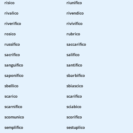
risico
riunifico
rivalico
rivendico
riverifico
rivivifico
rosico
rubrico
russifico
saccarifico
sacrifico
salifico
sanguifico
santifico
saponifico
sbarbifico
sbellico
sbiascico
scarico
scarifico
scarnifico
sciabico
scomunico
scorifico
semplifico
sestuplico