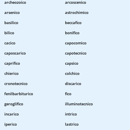
archeozoico
arcoscenico
arsenico
astrochimico
basilico
beccafico
bilico
bonifico
cacico
capocomico
caposcarico
capotecnico
caprifico
capsico
chierico
colchico
cronotecnico
discarico
fenilbarbiturico
fico
geroglifico
illuminotecnico
incarico
intrico
iperico
lastrico