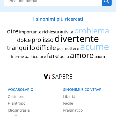
I sinonimi più ricercati
problema
dire
importante
richiesta
attività
divertente
prolisso
dolce
acume
tranquillo
difficile
permettere
amore
fare
particolare
bello
inerme
paura
SAPERE
VOCABOLARIO
SINONIMI E CONTRARI
Ossimoro
Libertà
Filantropo
Facile
Idiosincrasia
Pragmatico