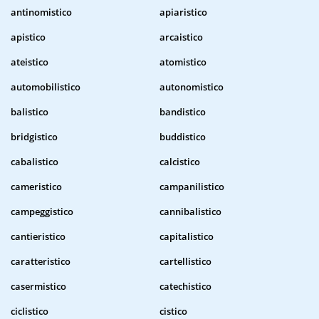
antinomistico
apiaristico
apistico
arcaistico
ateistico
atomistico
automobilistico
autonomistico
balistico
bandistico
bridgistico
buddistico
cabalistico
calcistico
cameristico
campanilistico
campeggistico
cannibalistico
cantieristico
capitalistico
caratteristico
cartellistico
casermistico
catechistico
ciclistico
cistico