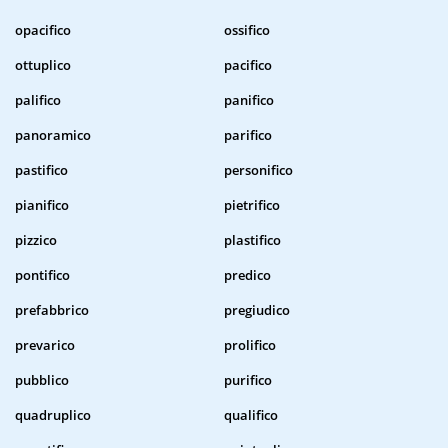
opacifico
ossifico
ottuplico
pacifico
palifico
panifico
panoramico
parifico
pastifico
personifico
pianifico
pietrifico
pizzico
plastifico
pontifico
predico
prefabbrico
pregiudico
prevarico
prolifico
pubblico
purifico
quadruplico
qualifico