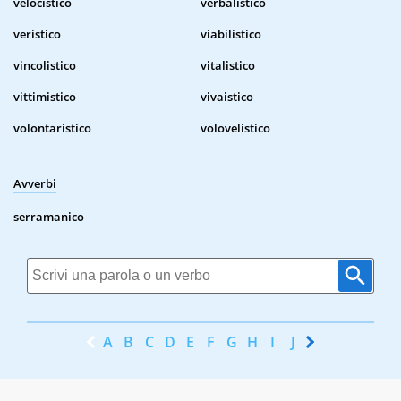
velocistico
verbalistico
veristico
viabilistico
vincolistico
vitalistico
vittimistico
vivaistico
volontaristico
volovelistico
Avverbi
serramanico
A
B
C
D
E
F
G
H
I
J
K
L
M
N