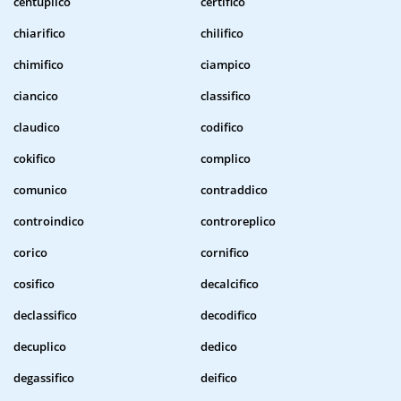
centuplico
certifico
chiarifico
chilifico
chimifico
ciampico
ciancico
classifico
claudico
codifico
cokifico
complico
comunico
contraddico
controindico
controreplico
corico
cornifico
cosifico
decalcifico
declassifico
decodifico
decuplico
dedico
degassifico
deifico