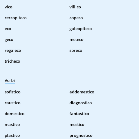
vico
villico
cercopiteco
copeco
eco
galeopiteco
geco
meteco
regaleco
spreco
tricheco
Verbi
sofistico
addomestico
caustico
diagnostico
domestico
fantastico
mastico
mestico
plastico
prognostico