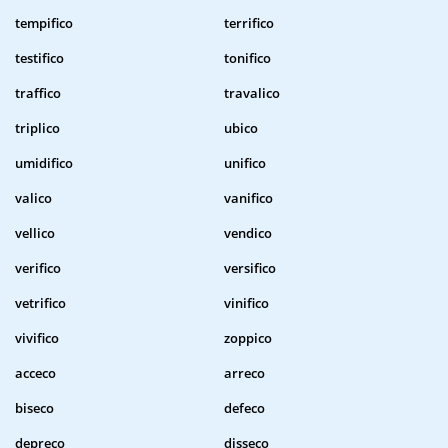
tempifico
terrifico
testifico
tonifico
traffico
travalico
triplico
ubico
umidifico
unifico
valico
vanifico
vellico
vendico
verifico
versifico
vetrifico
vinifico
vivifico
zoppico
acceco
arreco
biseco
defeco
depreco
disseco