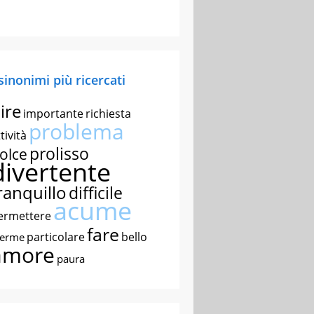
 sinonimi più ricercati
ire
importante
richiesta
problema
tività
prolisso
olce
divertente
ranquillo
difficile
acume
ermettere
fare
particolare
bello
nerme
amore
paura