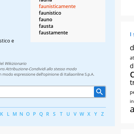
faunisticamente
faunistico
fauno
fausta
faustamente
I
stico e
d
at
el
Wikizionario
d
ns Attribuzione-Condividi allo stesso modo
un modo espressione dell’opinione di Italiaonline S.p.A.
t
p
i
K
L
M
N
O
P
Q
R
S
T
U
V
W
X
Y
Z