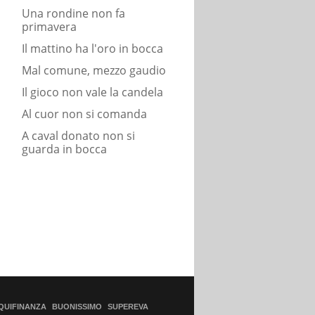
Una rondine non fa
primavera
Il mattino ha l'oro in bocca
Mal comune, mezzo gaudio
Il gioco non vale la candela
Al cuor non si comanda
A caval donato non si
guarda in bocca
QUIFINANZA
BUONISSIMO
SUPEREVA