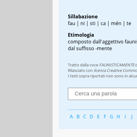
Sillabazione
fau | ni | sti | ca | mén | te
Etimologia
composto dall'aggettivo fauni
dal suffisso -mente
Tratto dalla voce
FAUNISTICAMENTE
d
Rilasciato con
licenza Creative Commo
I testi sopra riportati non sono in alc
A
B
C
D
E
F
G
H
I
J