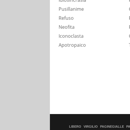
Idiosincrasia
Pusillanime
Refuso
Neofita
Iconoclasta
Apotropaico
LIBERO
VIRGILIO
PAGINEGIALLE
P