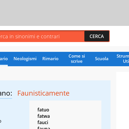
Come si
Strum
ario
Neologismi
Rimario
Scuola
scrive
Uti
ano:
Faunisticamente
fatuo
fatwa
o
fauci
fauna