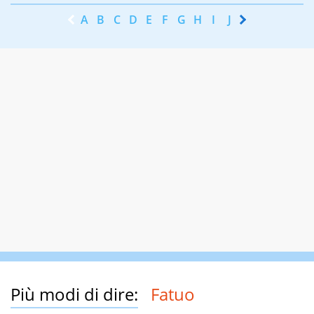
A
B
C
D
E
F
G
H
I
J
K
L
M
N
Più modi di dire:
Fatuo