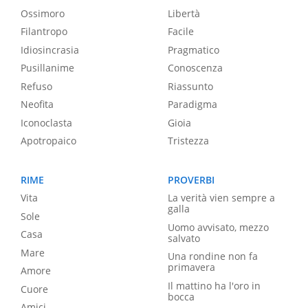
Ossimoro
Libertà
Filantropo
Facile
Idiosincrasia
Pragmatico
Pusillanime
Conoscenza
Refuso
Riassunto
Neofita
Paradigma
Iconoclasta
Gioia
Apotropaico
Tristezza
RIME
PROVERBI
Vita
La verità vien sempre a
galla
Sole
Uomo avvisato, mezzo
Casa
salvato
Mare
Una rondine non fa
primavera
Amore
Il mattino ha l'oro in
Cuore
bocca
Amici