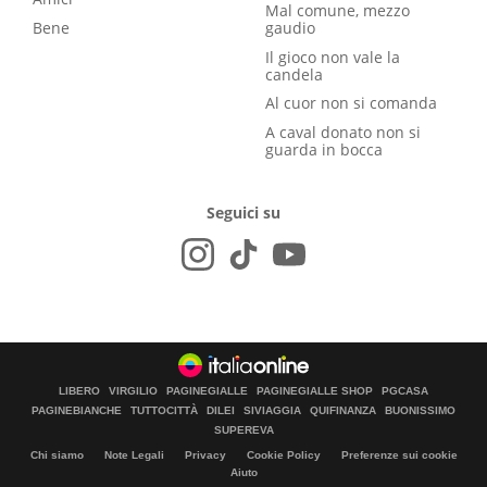
Mal comune, mezzo
Bene
gaudio
Il gioco non vale la
candela
Al cuor non si comanda
A caval donato non si
guarda in bocca
Seguici su
LIBERO
VIRGILIO
PAGINEGIALLE
PAGINEGIALLE SHOP
PGCASA
PAGINEBIANCHE
TUTTOCITTÀ
DILEI
SIVIAGGIA
QUIFINANZA
BUONISSIMO
SUPEREVA
Chi siamo
Note Legali
Privacy
Cookie Policy
Preferenze sui cookie
Aiuto