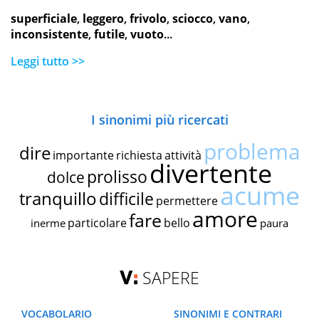
superficiale
,
leggero
,
frivolo
,
sciocco
,
vano
,
inconsistente
,
futile
,
vuoto
...
Leggi tutto >>
I sinonimi più ricercati
problema
dire
importante
richiesta
attività
divertente
prolisso
dolce
acume
tranquillo
difficile
permettere
amore
fare
particolare
bello
inerme
paura
SAPERE
VOCABOLARIO
SINONIMI E CONTRARI