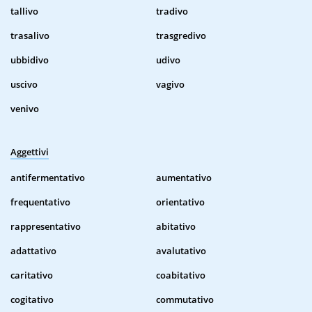
tallivo
tradivo
trasalivo
trasgredivo
ubbidivo
udivo
uscivo
vagivo
venivo
Aggettivi
antifermentativo
aumentativo
frequentativo
orientativo
rappresentativo
abitativo
adattativo
avalutativo
caritativo
coabitativo
cogitativo
commutativo