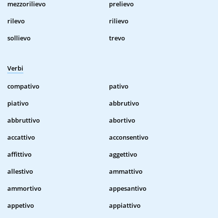
mezzorilievo
prelievo
rilevo
rilievo
sollievo
trevo
Verbi
compativo
pativo
piativo
abbrutivo
abbruttivo
abortivo
accattivo
acconsentivo
affittivo
aggettivo
allestivo
ammattivo
ammortivo
appesantivo
appetivo
appiattivo