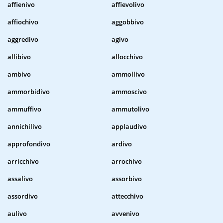
affienivo
affievolivo
affiochivo
aggobbivo
aggredivo
agivo
allibivo
allocchivo
ambivo
ammollivo
ammorbidivo
ammoscivo
ammuffivo
ammutolivo
annichilivo
applaudivo
approfondivo
ardivo
arricchivo
arrochivo
assalivo
assorbivo
assordivo
attecchivo
aulivo
avvenivo