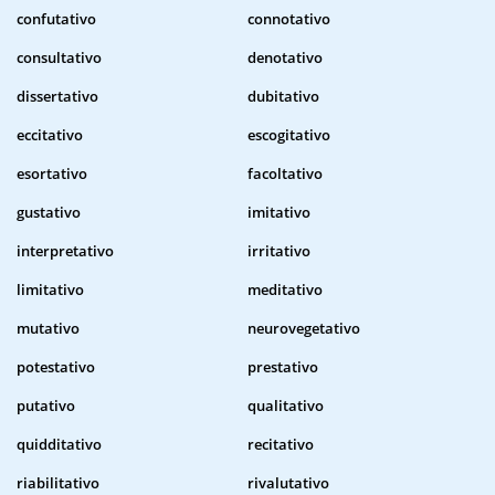
confutativo
connotativo
consultativo
denotativo
dissertativo
dubitativo
eccitativo
escogitativo
esortativo
facoltativo
gustativo
imitativo
interpretativo
irritativo
limitativo
meditativo
mutativo
neurovegetativo
potestativo
prestativo
putativo
qualitativo
quidditativo
recitativo
riabilitativo
rivalutativo