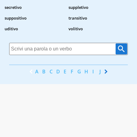
secretivo
suppletivo
suppositivo
transitivo
uditivo
volitivo
A
B
C
D
E
F
G
H
I
J
K
L
M
N