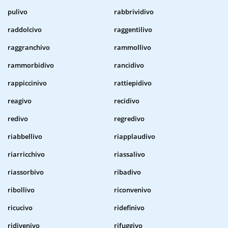
pulivo
rabbrividivo
raddolcivo
raggentilivo
raggranchivo
rammollivo
rammorbidivo
rancidivo
rappiccinivo
rattiepidivo
reagivo
recidivo
redivo
regredivo
riabbellivo
riapplaudivo
riarricchivo
riassalivo
riassorbivo
ribadivo
ribollivo
riconvenivo
ricucivo
ridefinivo
ridivenivo
rifuggivo