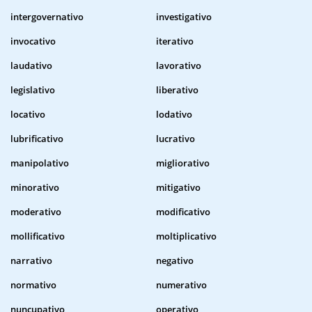
intergovernativo
investigativo
invocativo
iterativo
laudativo
lavorativo
legislativo
liberativo
locativo
lodativo
lubrificativo
lucrativo
manipolativo
migliorativo
minorativo
mitigativo
moderativo
modificativo
mollificativo
moltiplicativo
narrativo
negativo
normativo
numerativo
nuncupativo
operativo