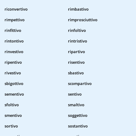
riconvertivo
rimbastivo
rimpettivo
rimprosciuttivo
rinfittivo
rinfoltivo
rintontivo
rintristivo
rinvestivo
ripartivo
ripentivo
risentivo
rivestivo
sbastivo
sbigottivo
scompartivo
sementivo
sentivo
sfoltivo
smaltivo
smentivo
soggettivo
sortivo
sostantivo