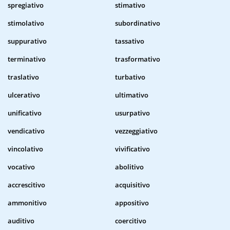
spregiativo
stimativo
stimolativo
subordinativo
suppurativo
tassativo
terminativo
trasformativo
traslativo
turbativo
ulcerativo
ultimativo
unificativo
usurpativo
vendicativo
vezzeggiativo
vincolativo
vivificativo
vocativo
abolitivo
accrescitivo
acquisitivo
ammonitivo
appositivo
auditivo
coercitivo