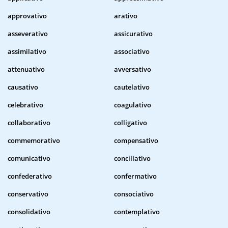
approvativo
arativo
asseverativo
assicurativo
assimilativo
associativo
attenuativo
avversativo
causativo
cautelativo
celebrativo
coagulativo
collaborativo
colligativo
commemorativo
compensativo
comunicativo
conciliativo
confederativo
confermativo
conservativo
consociativo
consolidativo
contemplativo