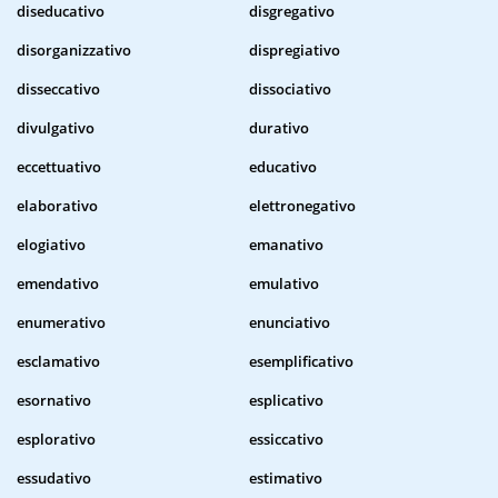
diseducativo
disgregativo
disorganizzativo
dispregiativo
disseccativo
dissociativo
divulgativo
durativo
eccettuativo
educativo
elaborativo
elettronegativo
elogiativo
emanativo
emendativo
emulativo
enumerativo
enunciativo
esclamativo
esemplificativo
esornativo
esplicativo
esplorativo
essiccativo
essudativo
estimativo