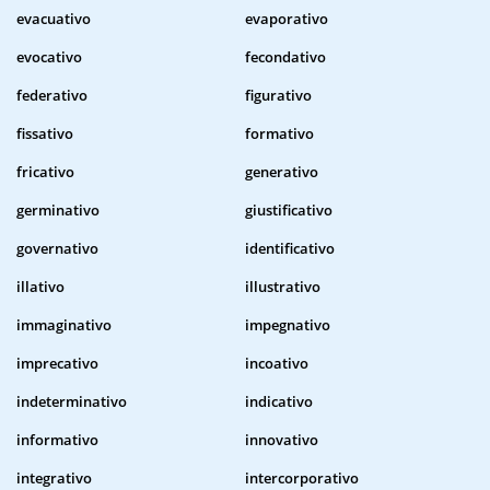
evacuativo
evaporativo
evocativo
fecondativo
federativo
figurativo
fissativo
formativo
fricativo
generativo
germinativo
giustificativo
governativo
identificativo
illativo
illustrativo
immaginativo
impegnativo
imprecativo
incoativo
indeterminativo
indicativo
informativo
innovativo
integrativo
intercorporativo