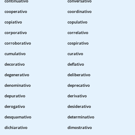
continuativo
conversativo
cooperativo
coordinativo
copiativo
copulativo
corporativo
correlativo
corroborativo
cospirativo
cumulativo
curativo
decorativo
deflativo
degenerativo
deliberativo
denominativo
deprecativo
depurativo
derivativo
derogativo
desiderativo
desquamativo
determinativo
dichiarativo
dimostrativo