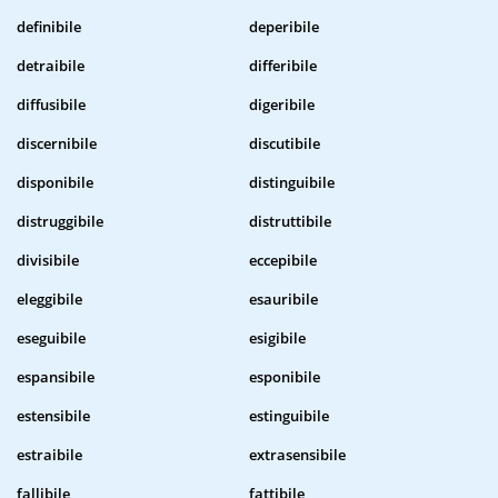
definibile
deperibile
detraibile
differibile
diffusibile
digeribile
discernibile
discutibile
disponibile
distinguibile
distruggibile
distruttibile
divisibile
eccepibile
eleggibile
esauribile
eseguibile
esigibile
espansibile
esponibile
estensibile
estinguibile
estraibile
extrasensibile
fallibile
fattibile