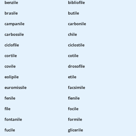
benzile
bibliofile
brasile
butile
campanile
carbonile
carbossile
chile
ciclofile
ciclostile
cortile
cotile
covile
drosofile
eolipile
etile
euromissile
facsimile
fenile
fienile
file
focile
fontanile
formile
fucile
glicerile