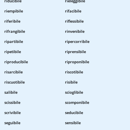
riducibile
rieleggibile
riempibile
rifacibile
riferibile
riflessibile
rifrangibile
rinvenibile
ripartibile
ripercorribile
ripetibile
riprensibile
riproducibile
riproponibile
risarcibile
riscotibile
riscuotibile
risibile
salibile
scioglibile
scissibile
scomponibile
scrivibile
seducibile
seguibile
sensibile