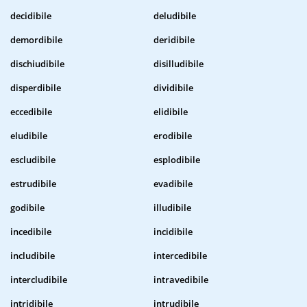
decidibile
deludibile
demordibile
deridibile
dischiudibile
disilludibile
disperdibile
dividibile
eccedibile
elidibile
eludibile
erodibile
escludibile
esplodibile
estrudibile
evadibile
godibile
illudibile
incedibile
incidibile
includibile
intercedibile
intercludibile
intravedibile
intridibile
intrudibile