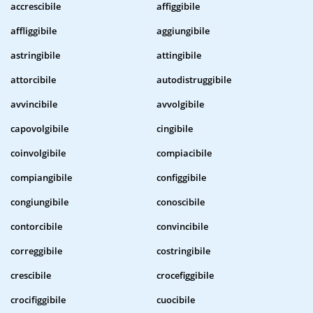
accrescibile
affiggibile
affliggibile
aggiungibile
astringibile
attingibile
attorcibile
autodistruggibile
avvincibile
avvolgibile
capovolgibile
cingibile
coinvolgibile
compiacibile
compiangibile
configgibile
congiungibile
conoscibile
contorcibile
convincibile
correggibile
costringibile
crescibile
crocefiggibile
crocifiggibile
cuocibile