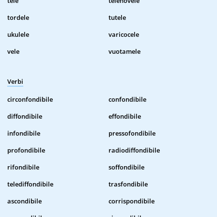
tele
telenovele
tordele
tutele
ukulele
varicocele
vele
vuotamele
Verbi
circonfondibile
confondibile
diffondibile
effondibile
infondibile
pressofondibile
profondibile
radiodiffondibile
rifondibile
soffondibile
telediffondibile
trasfondibile
ascondibile
corrispondibile