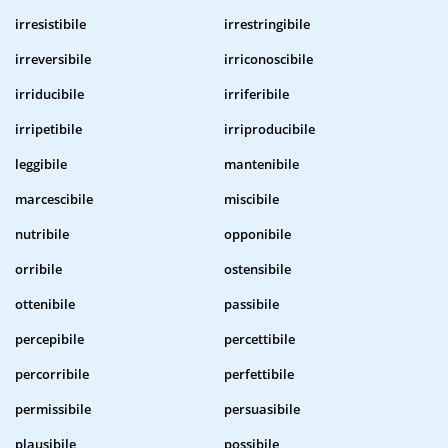
irresistibile
irrestringibile
irreversibile
irriconoscibile
irriducibile
irriferibile
irripetibile
irriproducibile
leggibile
mantenibile
marcescibile
miscibile
nutribile
opponibile
orribile
ostensibile
ottenibile
passibile
percepibile
percettibile
percorribile
perfettibile
permissibile
persuasibile
plausibile
possibile