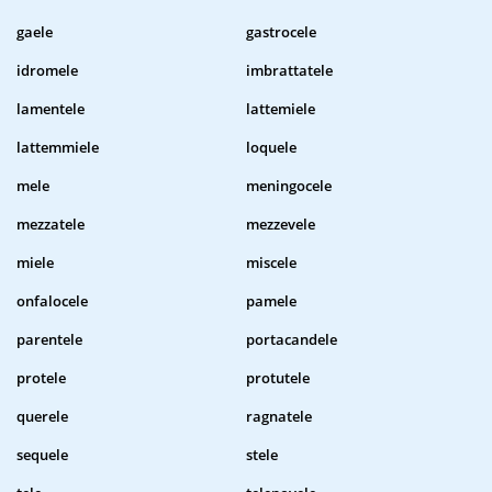
gaele
gastrocele
idromele
imbrattatele
lamentele
lattemiele
lattemmiele
loquele
mele
meningocele
mezzatele
mezzevele
miele
miscele
onfalocele
pamele
parentele
portacandele
protele
protutele
querele
ragnatele
sequele
stele