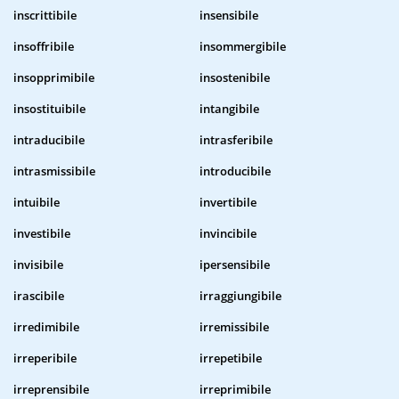
inscrittibile
insensibile
insoffribile
insommergibile
insopprimibile
insostenibile
insostituibile
intangibile
intraducibile
intrasferibile
intrasmissibile
introducibile
intuibile
invertibile
investibile
invincibile
invisibile
ipersensibile
irascibile
irraggiungibile
irredimibile
irremissibile
irreperibile
irrepetibile
irreprensibile
irreprimibile