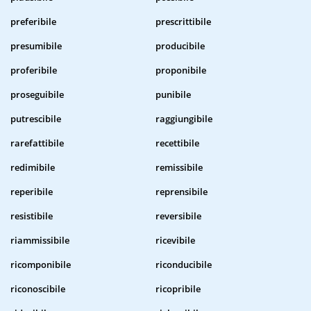
preferibile
prescrittibile
presumibile
producibile
proferibile
proponibile
proseguibile
punibile
putrescibile
raggiungibile
rarefattibile
recettibile
redimibile
remissibile
reperibile
reprensibile
resistibile
reversibile
riammissibile
ricevibile
ricomponibile
riconducibile
riconoscibile
ricopribile