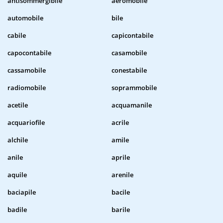
antisommergibile
aeromobile
automobile
bile
cabile
capicontabile
capocontabile
casamobile
cassamobile
conestabile
radiomobile
soprammobile
acetile
acquamanile
acquariofile
acrile
alchile
amile
anile
aprile
aquile
arenile
baciapile
bacile
badile
barile