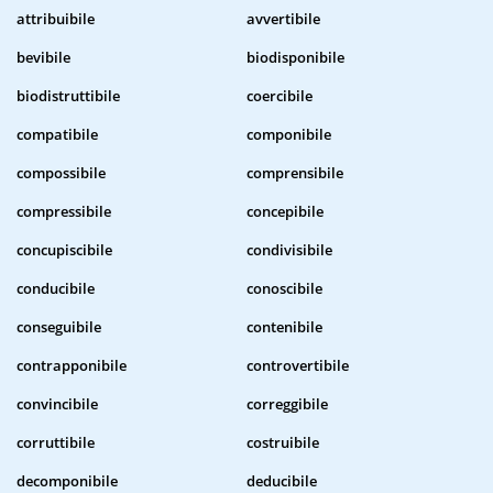
attribuibile
avvertibile
bevibile
biodisponibile
biodistruttibile
coercibile
compatibile
componibile
compossibile
comprensibile
compressibile
concepibile
concupiscibile
condivisibile
conducibile
conoscibile
conseguibile
contenibile
contrapponibile
controvertibile
convincibile
correggibile
corruttibile
costruibile
decomponibile
deducibile