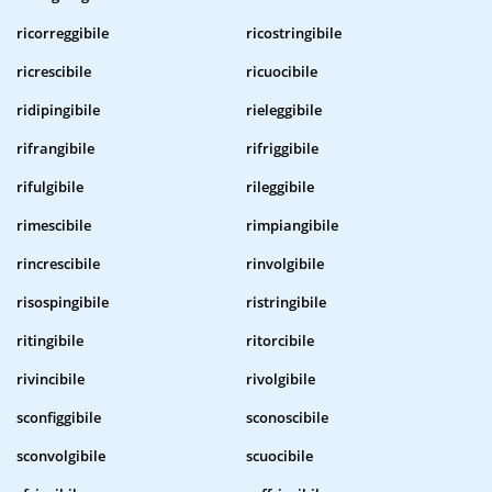
ricorreggibile
ricostringibile
ricrescibile
ricuocibile
ridipingibile
rieleggibile
rifrangibile
rifriggibile
rifulgibile
rileggibile
rimescibile
rimpiangibile
rincrescibile
rinvolgibile
risospingibile
ristringibile
ritingibile
ritorcibile
rivincibile
rivolgibile
sconfiggibile
sconoscibile
sconvolgibile
scuocibile