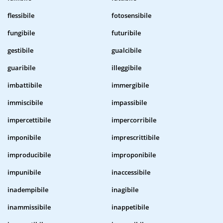
flessibile
fotosensibile
fungibile
futuribile
gestibile
gualcibile
guaribile
illeggibile
imbattibile
immergibile
immiscibile
impassibile
impercettibile
impercorribile
imponibile
imprescrittibile
improducibile
improponibile
impunibile
inaccessibile
inadempibile
inagibile
inammissibile
inappetibile