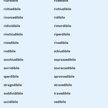
riardibile
ricedibile
richiedibile
richiudibile
riconcedibile
ridibile
ridividibile
rimordibile
rinchiudibile
riperdibile
risiedibile
rivedibile
rodibile
schiudibile
socchiudibile
soprassedibile
sorridibile
sovreccedibile
sperdibile
sprovvedibile
stragodibile
stravedibile
suddividibile
travedibile
uccidibile
vedibile