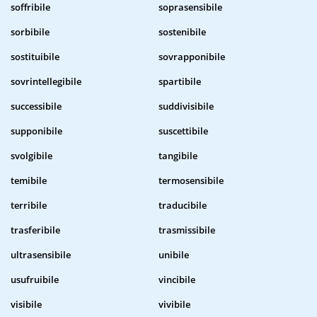
soffribile
soprasensibile
sorbibile
sostenibile
sostituibile
sovrapponibile
sovrintellegibile
spartibile
successibile
suddivisibile
supponibile
suscettibile
svolgibile
tangibile
temibile
termosensibile
terribile
traducibile
trasferibile
trasmissibile
ultrasensibile
unibile
usufruibile
vincibile
visibile
vivibile