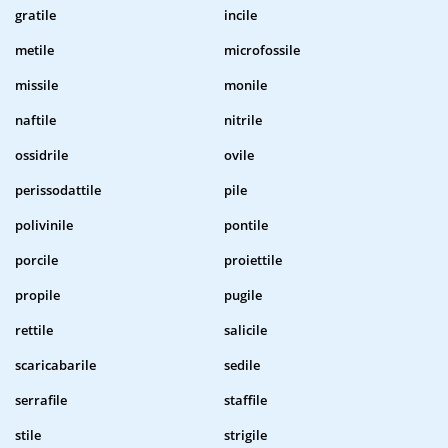
gratile
incile
metile
microfossile
missile
monile
naftile
nitrile
ossidrile
ovile
perissodattile
pile
polivinile
pontile
porcile
proiettile
propile
pugile
rettile
salicile
scaricabarile
sedile
serrafile
staffile
stile
strigile