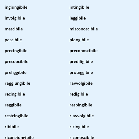
ingiungibile
intingibile
involgibile
leggibile
mescibile
misconoscibile
pascibile
piangibile
precingibile
preconoscibile
precuocibile
prediligibile
prefiggibile
proteggibile
raggiungibile
ravvolgibile
recingibile
redigibile
reggibile
respingibile
restringibile
riavvolgibile
ribibile
ricingibile
ricongiungibile
riconoscibile