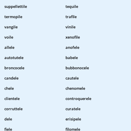
suppellettile
tequile
termopile
trafile
vangile
vinile
voile
xenofile
allele
anofele
autotutele
babele
broncocele
bubbonocele
candele
cautele
chele
chenomele
clientele
controquerele
corruttele
curatele
dele
erisipele
fiele
filomele