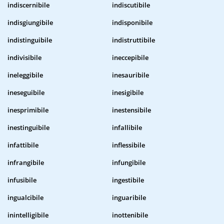
indiscernibile
indiscutibile
indisgiungibile
indisponibile
indistinguibile
indistruttibile
indivisibile
ineccepibile
ineleggibile
inesauribile
ineseguibile
inesigibile
inesprimibile
inestensibile
inestinguibile
infallibile
infattibile
inflessibile
infrangibile
infungibile
infusibile
ingestibile
ingualcibile
inguaribile
inintelligibile
inottenibile