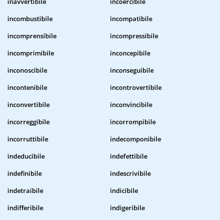
inavvertibile
incoercibile
incombustibile
incompatibile
incomprensibile
incompressibile
incomprimibile
inconcepibile
inconoscibile
inconseguibile
incontenibile
incontrovertibile
inconvertibile
inconvincibile
incorreggibile
incorrompibile
incorruttibile
indecomponibile
indeducibile
indefettibile
indefinibile
indescrivibile
indetraibile
indicibile
indifferibile
indigeribile