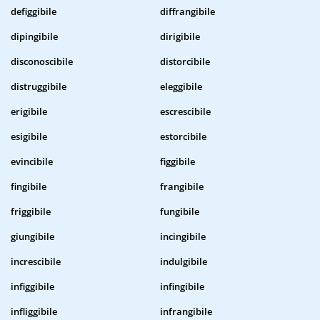
defiggibile
diffrangibile
dipingibile
dirigibile
disconoscibile
distorcibile
distruggibile
eleggibile
erigibile
escrescibile
esigibile
estorcibile
evincibile
figgibile
fingibile
frangibile
friggibile
fungibile
giungibile
incingibile
increscibile
indulgibile
infiggibile
infingibile
infliggibile
infrangibile