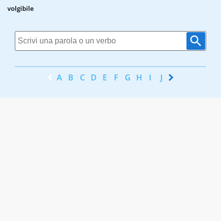
volgibile
A
B
C
D
E
F
G
H
I
J
K
L
M
N