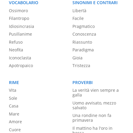
VOCABOLARIO
SINONIMI E CONTRARI
Ossimoro
Libertà
Filantropo
Facile
Idiosincrasia
Pragmatico
Pusillanime
Conoscenza
Refuso
Riassunto
Neofita
Paradigma
Iconoclasta
Gioia
Apotropaico
Tristezza
RIME
PROVERBI
Vita
La verità vien sempre a
galla
Sole
Uomo avvisato, mezzo
Casa
salvato
Mare
Una rondine non fa
primavera
Amore
Il mattino ha l'oro in
Cuore
bocca