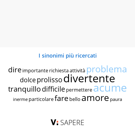
I sinonimi più ricercati
problema
dire
importante
richiesta
attività
divertente
prolisso
dolce
acume
tranquillo
difficile
permettere
amore
fare
particolare
bello
inerme
paura
SAPERE