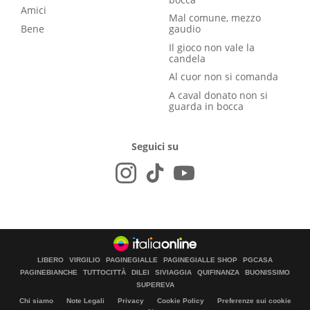
Amici
Mal comune, mezzo
Bene
gaudio
Il gioco non vale la
candela
Al cuor non si comanda
A caval donato non si
guarda in bocca
Seguici su
LIBERO
VIRGILIO
PAGINEGIALLE
PAGINEGIALLE SHOP
PGCASA
PAGINEBIANCHE
TUTTOCITTÀ
DILEI
SIVIAGGIA
QUIFINANZA
BUONISSIMO
SUPEREVA
Chi siamo
Note Legali
Privacy
Cookie Policy
Preferenze sui cookie