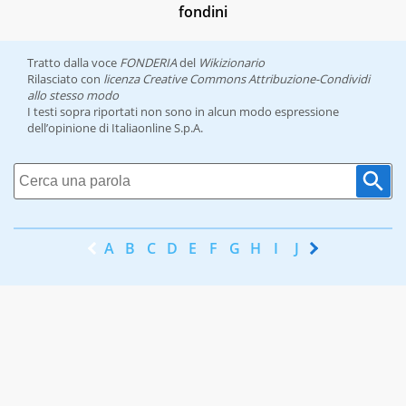
fondini
Tratto dalla voce
FONDERIA
del
Wikizionario
Rilasciato con
licenza Creative Commons Attribuzione-Condividi
allo stesso modo
I testi sopra riportati non sono in alcun modo espressione
dell’opinione di Italiaonline S.p.A.
A
B
C
D
E
F
G
H
I
J
K
L
M
N