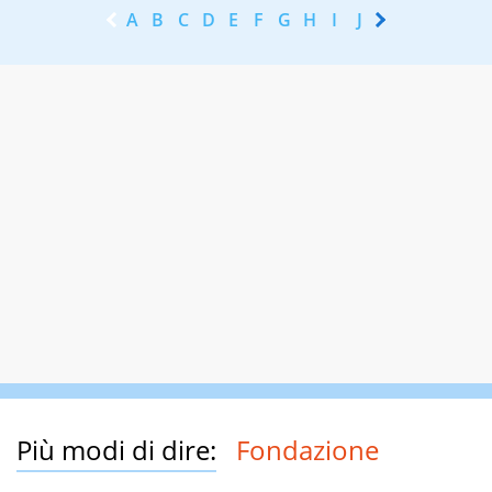
A
B
C
D
E
F
G
H
I
J
K
L
M
N
Più modi di dire:
Fondazione