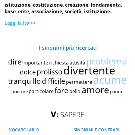
istituzione
,
costituzione
,
creazione
,
fondamenta
,
base
,
ente
,
associazione
,
società
,
istituzione
...
Leggi tutto >>
I sinonimi più ricercati
problema
dire
importante
richiesta
attività
divertente
prolisso
dolce
acume
tranquillo
difficile
permettere
amore
fare
particolare
bello
inerme
paura
SAPERE
VOCABOLARIO
SINONIMI E CONTRARI