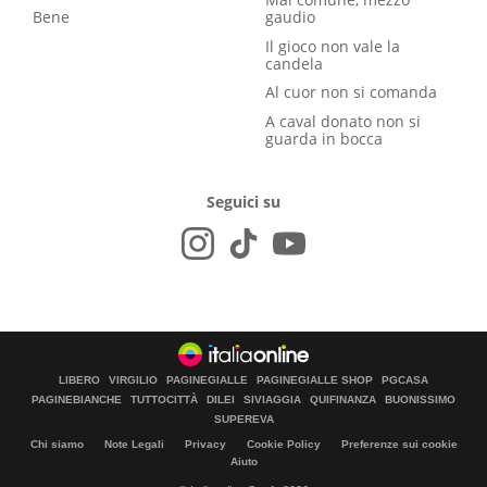
Bene
gaudio
Il gioco non vale la
candela
Al cuor non si comanda
A caval donato non si
guarda in bocca
Seguici su
LIBERO
VIRGILIO
PAGINEGIALLE
PAGINEGIALLE SHOP
PGCASA
PAGINEBIANCHE
TUTTOCITTÀ
DILEI
SIVIAGGIA
QUIFINANZA
BUONISSIMO
SUPEREVA
Chi siamo
Note Legali
Privacy
Cookie Policy
Preferenze sui cookie
Aiuto