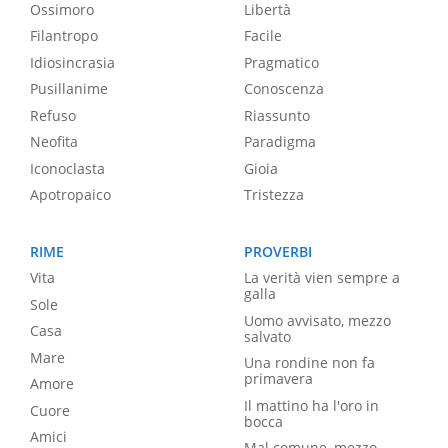
Ossimoro
Libertà
Filantropo
Facile
Idiosincrasia
Pragmatico
Pusillanime
Conoscenza
Refuso
Riassunto
Neofita
Paradigma
Iconoclasta
Gioia
Apotropaico
Tristezza
RIME
PROVERBI
Vita
La verità vien sempre a
galla
Sole
Uomo avvisato, mezzo
Casa
salvato
Mare
Una rondine non fa
primavera
Amore
Il mattino ha l'oro in
Cuore
bocca
Amici
Mal comune, mezzo