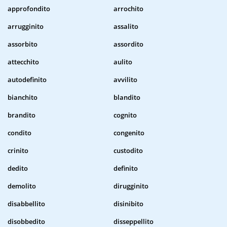
approfondito
arrochito
arrugginito
assalito
assorbito
assordito
attecchito
aulito
autodefinito
avvilito
bianchito
blandito
brandito
cognito
condito
congenito
crinito
custodito
dedito
definito
demolito
dirugginito
disabbellito
disinibito
disobbedito
disseppellito