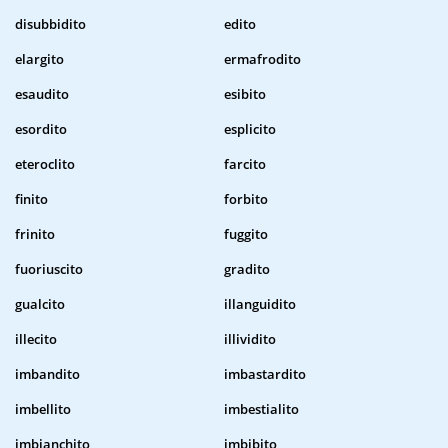
disubbidito
edito
elargito
ermafrodito
esaudito
esibito
esordito
esplicito
eteroclito
farcito
finito
forbito
frinito
fuggito
fuoriuscito
gradito
gualcito
illanguidito
illecito
illividito
imbandito
imbastardito
imbellito
imbestialito
imbianchito
imbibito