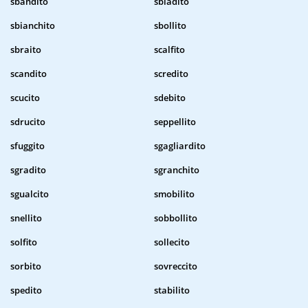
sbandito
sbiadito
sbianchito
sbollito
sbraito
scalfito
scandito
scredito
scucito
sdebito
sdrucito
seppellito
sfuggito
sgagliardito
sgradito
sgranchito
sgualcito
smobilito
snellito
sobbollito
solfito
sollecito
sorbito
sovreccito
spedito
stabilito