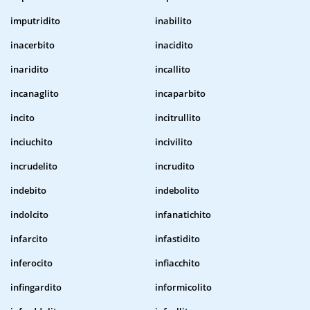
imputridito
inabilito
inacerbito
inacidito
inaridito
incallito
incanaglito
incaparbito
incito
incitrullito
inciuchito
incivilito
incrudelito
incrudito
indebito
indebolito
indolcito
infanatichito
infarcito
infastidito
inferocito
infiacchito
infingardito
informicolito