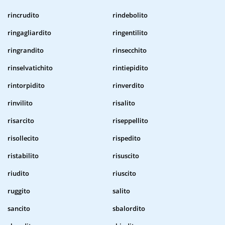
rincrudito
rindebolito
ringagliardito
ringentilito
ringrandito
rinsecchito
rinselvatichito
rintiepidito
rintorpidito
rinverdito
rinvilito
risalito
risarcito
riseppellito
risollecito
rispedito
ristabilito
risuscito
riudito
riuscito
ruggito
salito
sancito
sbalordito