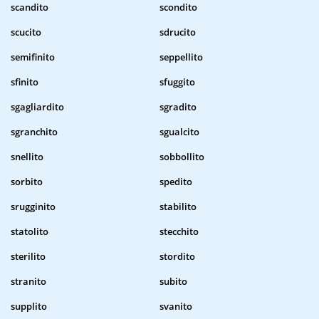
scandito
scondito
scucito
sdrucito
semifinito
seppellito
sfinito
sfuggito
sgagliardito
sgradito
sgranchito
sgualcito
snellito
sobbollito
sorbito
spedito
srugginito
stabilito
statolito
stecchito
sterilito
stordito
stranito
subito
supplito
svanito