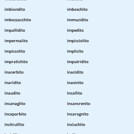
imbiondito
imboschito
imbozzacchito
immucidito
impallidito
impedito
impermalito
impicciolito
impiccolito
implicito
impratichito
imputridito
inacerbito
inacidito
inaridito
inasinito
inaudito
incallito
incanaglito
incancrenito
incaparbito
incarognito
incitrullito
inciuchito