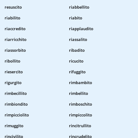
resuscito
riabbellito
riabilito
riabito
riaccredito
riapplaudito
riarricchito
riassalito
riassorbito
ribadito
ribollito
ricucito
riesercito
rifuggito
rigurgito
rimbambito
rimbecillito
rimbellito
rimbiondito
rimboschito
rimpicciolito
rimpiccolito
rimuggito
rincitrullito
rincivilito
rincrudelito