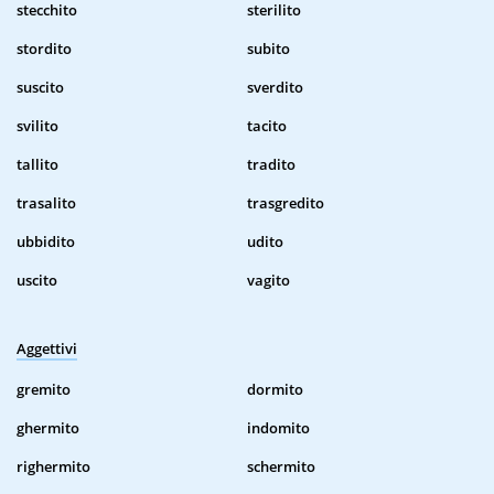
stecchito
sterilito
stordito
subito
suscito
sverdito
svilito
tacito
tallito
tradito
trasalito
trasgredito
ubbidito
udito
uscito
vagito
Aggettivi
gremito
dormito
ghermito
indomito
righermito
schermito