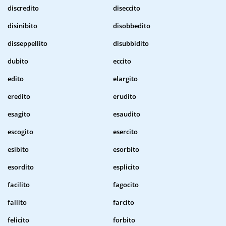
discredito
diseccito
disinibito
disobbedito
disseppellito
disubbidito
dubito
eccito
edito
elargito
eredito
erudito
esagito
esaudito
escogito
esercito
esibito
esorbito
esordito
esplicito
facilito
fagocito
fallito
farcito
felicito
forbito