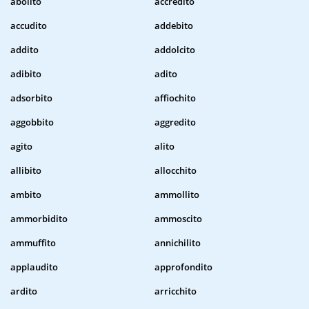
abolito
accredito
accudito
addebito
addito
addolcito
adibito
adito
adsorbito
affiochito
aggobbito
aggredito
agito
alito
allibito
allocchito
ambito
ammollito
ammorbidito
ammoscito
ammuffito
annichilito
applaudito
approfondito
ardito
arricchito