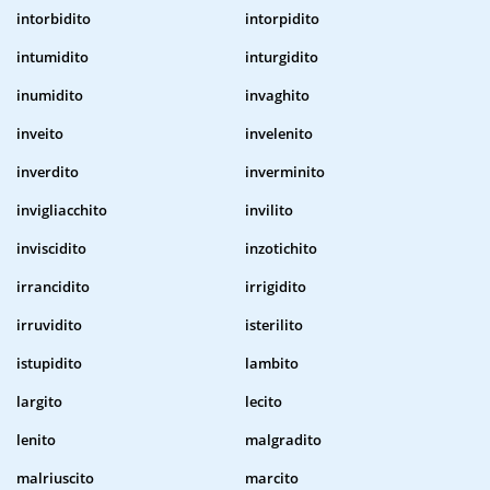
intorbidito
intorpidito
intumidito
inturgidito
inumidito
invaghito
inveito
invelenito
inverdito
inverminito
invigliacchito
invilito
inviscidito
inzotichito
irrancidito
irrigidito
irruvidito
isterilito
istupidito
lambito
largito
lecito
lenito
malgradito
malriuscito
marcito