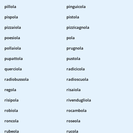
pillola
pinguicola
pispola
pistola
pizzaiola
pizzicagnola
poesiola
pola
pollaiola
prugnola
pupattola
pustola
querciola
radicicola
radiobussola
radioscuola
regola
risaiola
risipola
rivendugliola
robiola
rocambola
roncola
roseola
rubeola
rucola