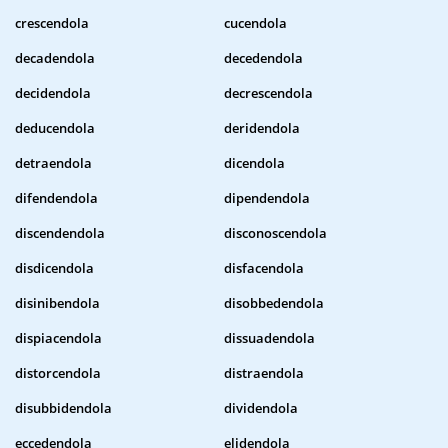
crescendola
cucendola
decadendola
decedendola
decidendola
decrescendola
deducendola
deridendola
detraendola
dicendola
difendendola
dipendendola
discendendola
disconoscendola
disdicendola
disfacendola
disinibendola
disobbedendola
dispiacendola
dissuadendola
distorcendola
distraendola
disubbidendola
dividendola
eccedendola
elidendola