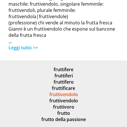
maschile: fruttivendolo, singolare femminile:
fruttivendoli, plurale femminile:
fruttivendola|fruttivendole)
(professione) chi vende al minuto la frutta fresca
Gianni è un fruttivendolo che espone sul bancone
della frutta fresca
...
Leggi tutto >>
fruttifere
fruttiferi
fruttifero
fruttificare
fruttivendolo
fruttivendolo
fruttivoro
frutto
frutto della passione