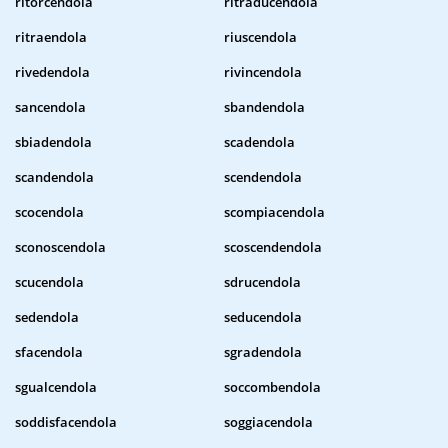
ritorcendola
ritraducendola
ritraendola
riuscendola
rivedendola
rivincendola
sancendola
sbandendola
sbiadendola
scadendola
scandendola
scendendola
scocendola
scompiacendola
sconoscendola
scoscendendola
scucendola
sdrucendola
sedendola
seducendola
sfacendola
sgradendola
sgualcendola
soccombendola
soddisfacendola
soggiacendola