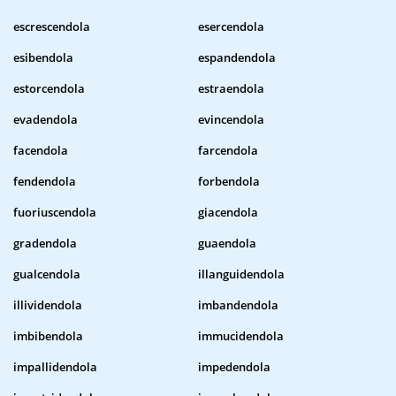
escrescendola
esercendola
esibendola
espandendola
estorcendola
estraendola
evadendola
evincendola
facendola
farcendola
fendendola
forbendola
fuoriuscendola
giacendola
gradendola
guaendola
gualcendola
illanguidendola
illividendola
imbandendola
imbibendola
immucidendola
impallidendola
impedendola