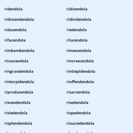
ridendola
ridicendola
ridiscendendola
ridividendola
riducendola
riedendola
rifacendola
rilucendola
rimbambendola
rimescendola
rinascendola
rincrescendola
ringrandendola
rintiepidendola
rintorpidendola
rioffendendola
riproducendola
risarcendola
riscendendola
risedendola
risiedendola
rispedendola
risplendendola
risuccedendola