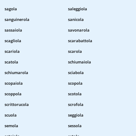
sagola
saleggiola
sanguinerola
sanicola
sassaiola
savonarola
scagliola
scarabattola
scariola
scarola
scatola
schiumaiola
schiumarola
sciabola
scopaiola
scopola
scoppola
scotola
scrittorucola
scrofola
scuola
seggiola
semola
sessola