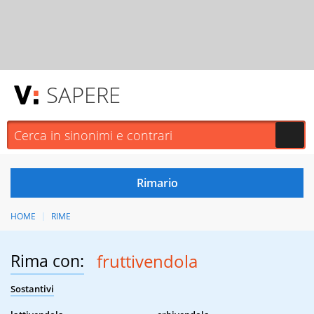
SAPERE
HOME
RIME
Rima con:
fruttivendola
Sostantivi