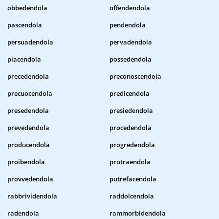
obbedendola
offendendola
pascendola
pendendola
persuadendola
pervadendola
piacendola
possedendola
precedendola
preconoscendola
precuocendola
predicendola
presedendola
presiedendola
prevedendola
procedendola
producendola
progredendola
proibendola
protraendola
provvedendola
putrefacendola
rabbrividendola
raddolcendola
radendola
rammorbidendola