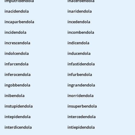
imputridendola
inacerbendola
inacidendola
inaridendola
incaparbendola
incedendola
incidendola
incombendola
increscendola
indicendola
indolcendola
inducendola
infarcendola
infastidendola
inferocendola
infurbendola
ingobbendola
ingrandendola
inibendola
inorridendola
instupidendola
insuperbendola
intepidendola
intercedendola
interdicendola
intiepidendola