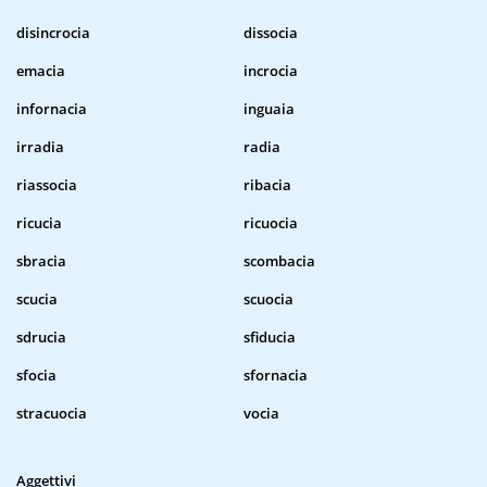
disincrocia
dissocia
emacia
incrocia
infornacia
inguaia
irradia
radia
riassocia
ribacia
ricucia
ricuocia
sbracia
scombacia
scucia
scuocia
sdrucia
sfiducia
sfocia
sfornacia
stracuocia
vocia
Aggettivi