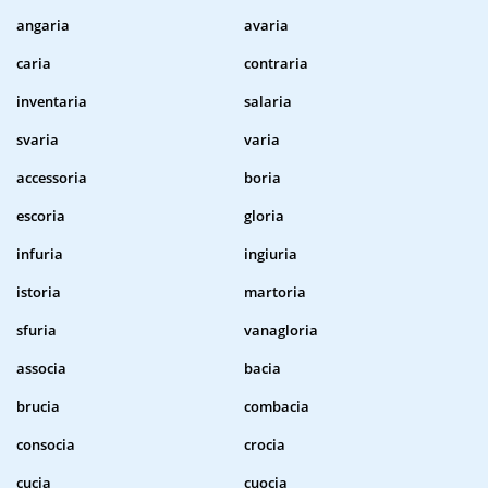
angaria
avaria
caria
contraria
inventaria
salaria
svaria
varia
accessoria
boria
escoria
gloria
infuria
ingiuria
istoria
martoria
sfuria
vanagloria
associa
bacia
brucia
combacia
consocia
crocia
cucia
cuocia