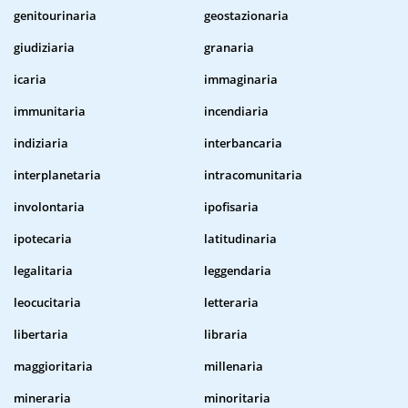
genitourinaria
geostazionaria
giudiziaria
granaria
icaria
immaginaria
immunitaria
incendiaria
indiziaria
interbancaria
interplanetaria
intracomunitaria
involontaria
ipofisaria
ipotecaria
latitudinaria
legalitaria
leggendaria
leocucitaria
letteraria
libertaria
libraria
maggioritaria
millenaria
mineraria
minoritaria