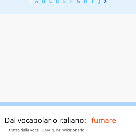
A
B
C
D
E
F
G
H
I
J
K
L
M
N
Dal vocabolario italiano:
fumare
tratto dalla voce FUMARE del Wikizionario