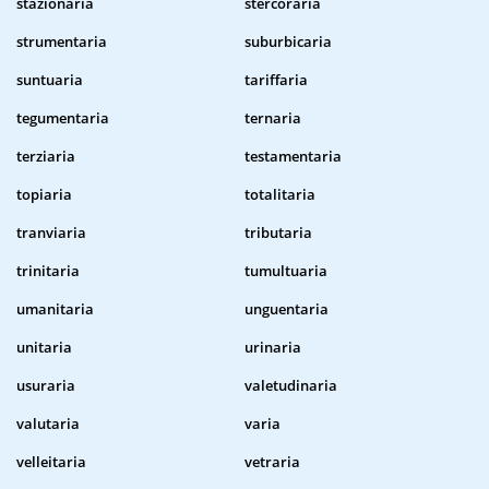
stazionaria
stercoraria
strumentaria
suburbicaria
suntuaria
tariffaria
tegumentaria
ternaria
terziaria
testamentaria
topiaria
totalitaria
tranviaria
tributaria
trinitaria
tumultuaria
umanitaria
unguentaria
unitaria
urinaria
usuraria
valetudinaria
valutaria
varia
velleitaria
vetraria