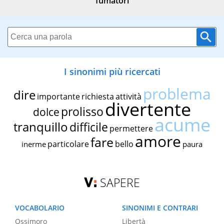
fumatori
I sinonimi più ricercati
problema
dire
importante
richiesta
attività
divertente
prolisso
dolce
acume
tranquillo
difficile
permettere
amore
fare
particolare
bello
inerme
paura
SAPERE
VOCABOLARIO
SINONIMI E CONTRARI
Ossimoro
Libertà