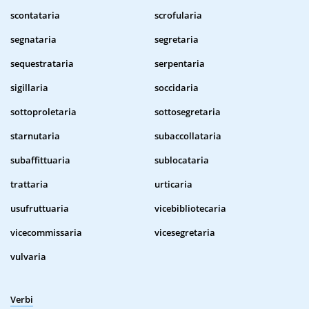
scontataria
scrofularia
segnataria
segretaria
sequestrataria
serpentaria
sigillaria
soccidaria
sottoproletaria
sottosegretaria
starnutaria
subaccollataria
subaffittuaria
sublocataria
trattaria
urticaria
usufruttuaria
vicebibliotecaria
vicecommissaria
vicesegretaria
vulvaria
Verbi