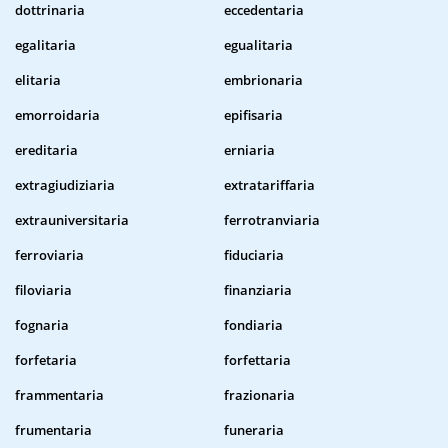
dottrinaria
eccedentaria
egalitaria
egualitaria
elitaria
embrionaria
emorroidaria
epifisaria
ereditaria
erniaria
extragiudiziaria
extratariffaria
extrauniversitaria
ferrotranviaria
ferroviaria
fiduciaria
filoviaria
finanziaria
fognaria
fondiaria
forfetaria
forfettaria
frammentaria
frazionaria
frumentaria
funeraria