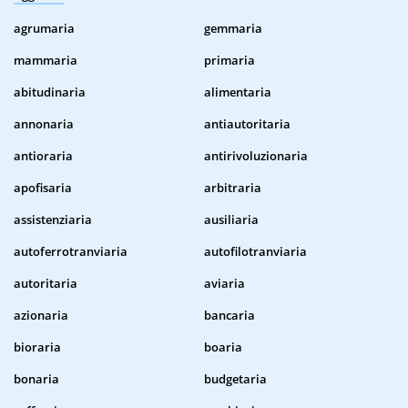
agrumaria
gemmaria
mammaria
primaria
abitudinaria
alimentaria
annonaria
antiautoritaria
antioraria
antirivoluzionaria
apofisaria
arbitraria
assistenziaria
ausiliaria
autoferrotranviaria
autofilotranviaria
autoritaria
aviaria
azionaria
bancaria
bioraria
boaria
bonaria
budgetaria