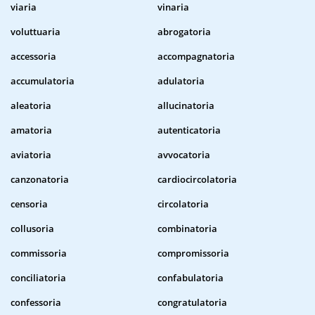
viaria
vinaria
voluttuaria
abrogatoria
accessoria
accompagnatoria
accumulatoria
adulatoria
aleatoria
allucinatoria
amatoria
autenticatoria
aviatoria
avvocatoria
canzonatoria
cardiocircolatoria
censoria
circolatoria
collusoria
combinatoria
commissoria
compromissoria
conciliatoria
confabulatoria
confessoria
congratulatoria