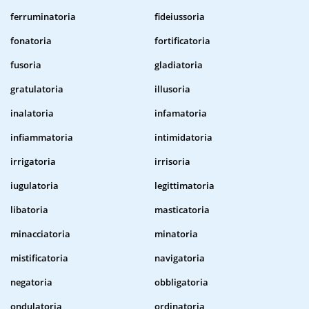
ferruminatoria
fideiussoria
fonatoria
fortificatoria
fusoria
gladiatoria
gratulatoria
illusoria
inalatoria
infamatoria
infiammatoria
intimidatoria
irrigatoria
irrisoria
iugulatoria
legittimatoria
libatoria
masticatoria
minacciatoria
minatoria
mistificatoria
navigatoria
negatoria
obbligatoria
ondulatoria
ordinatoria