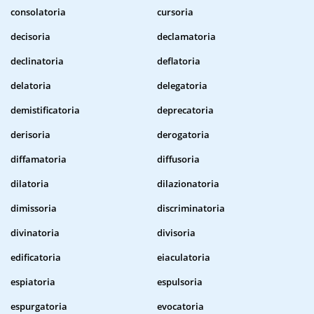
consolatoria
cursoria
decisoria
declamatoria
declinatoria
deflatoria
delatoria
delegatoria
demistificatoria
deprecatoria
derisoria
derogatoria
diffamatoria
diffusoria
dilatoria
dilazionatoria
dimissoria
discriminatoria
divinatoria
divisoria
edificatoria
eiaculatoria
espiatoria
espulsoria
espurgatoria
evocatoria