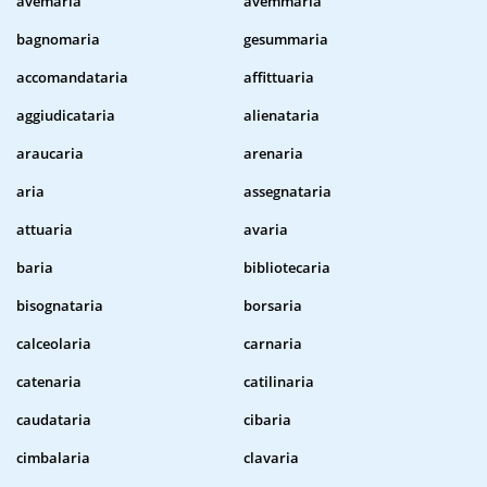
avemaria
avemmaria
bagnomaria
gesummaria
accomandataria
affittuaria
aggiudicataria
alienataria
araucaria
arenaria
aria
assegnataria
attuaria
avaria
baria
bibliotecaria
bisognataria
borsaria
calceolaria
carnaria
catenaria
catilinaria
caudataria
cibaria
cimbalaria
clavaria