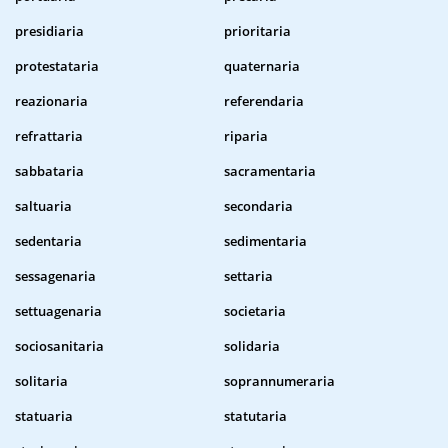
presidiaria
prioritaria
protestataria
quaternaria
reazionaria
referendaria
refrattaria
riparia
sabbataria
sacramentaria
saltuaria
secondaria
sedentaria
sedimentaria
sessagenaria
settaria
settuagenaria
societaria
sociosanitaria
solidaria
solitaria
soprannumeraria
statuaria
statutaria