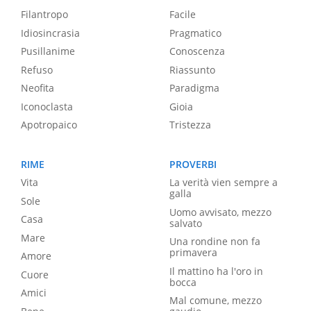
Filantropo
Facile
Idiosincrasia
Pragmatico
Pusillanime
Conoscenza
Refuso
Riassunto
Neofita
Paradigma
Iconoclasta
Gioia
Apotropaico
Tristezza
RIME
PROVERBI
Vita
La verità vien sempre a
galla
Sole
Uomo avvisato, mezzo
Casa
salvato
Mare
Una rondine non fa
primavera
Amore
Il mattino ha l'oro in
Cuore
bocca
Amici
Mal comune, mezzo