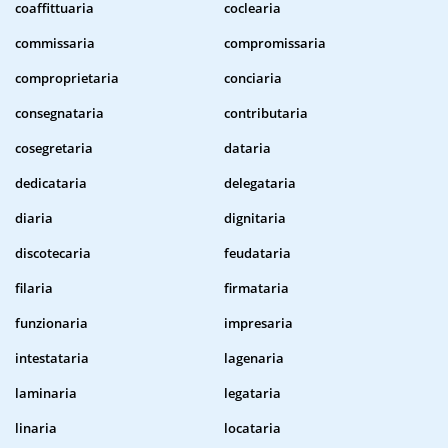
coaffittuaria
coclearia
commissaria
compromissaria
comproprietaria
conciaria
consegnataria
contributaria
cosegretaria
dataria
dedicataria
delegataria
diaria
dignitaria
discotecaria
feudataria
filaria
firmataria
funzionaria
impresaria
intestataria
lagenaria
laminaria
legataria
linaria
locataria