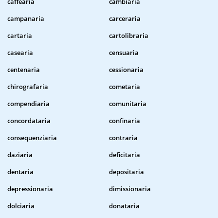
caffearia
cambiaria
campanaria
carceraria
cartaria
cartolibraria
casearia
censuaria
centenaria
cessionaria
chirografaria
cometaria
compendiaria
comunitaria
concordataria
confinaria
consequenziaria
contraria
daziaria
deficitaria
dentaria
depositaria
depressionaria
dimissionaria
dolciaria
donataria