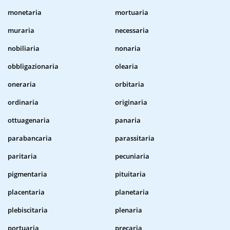
monetaria
mortuaria
muraria
necessaria
nobiliaria
nonaria
obbligazionaria
olearia
oneraria
orbitaria
ordinaria
originaria
ottuagenaria
panaria
parabancaria
parassitaria
paritaria
pecuniaria
pigmentaria
pituitaria
placentaria
planetaria
plebiscitaria
plenaria
portuaria
precaria