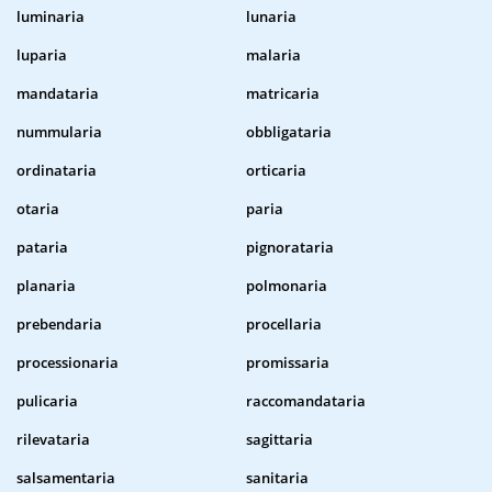
luminaria
lunaria
luparia
malaria
mandataria
matricaria
nummularia
obbligataria
ordinataria
orticaria
otaria
paria
pataria
pignorataria
planaria
polmonaria
prebendaria
procellaria
processionaria
promissaria
pulicaria
raccomandataria
rilevataria
sagittaria
salsamentaria
sanitaria