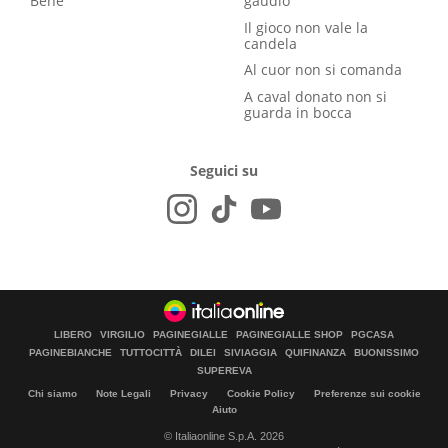
Bene
gaudio
Il gioco non vale la
candela
Al cuor non si comanda
A caval donato non si
guarda in bocca
Seguici su
LIBERO
VIRGILIO
PAGINEGIALLE
PAGINEGIALLE SHOP
PGCASA
PAGINEBIANCHE
TUTTOCITTÀ
DILEI
SIVIAGGIA
QUIFINANZA
BUONISSIMO
SUPEREVA
Chi siamo
Note Legali
Privacy
Cookie Policy
Preferenze sui cookie
Aiuto
© Italiaonline S.p.A. 2026