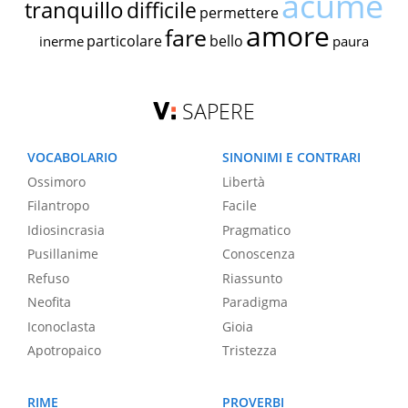
acume
tranquillo
difficile
permettere
amore
fare
particolare
bello
inerme
paura
SAPERE
VOCABOLARIO
SINONIMI E CONTRARI
Ossimoro
Libertà
Filantropo
Facile
Idiosincrasia
Pragmatico
Pusillanime
Conoscenza
Refuso
Riassunto
Neofita
Paradigma
Iconoclasta
Gioia
Apotropaico
Tristezza
RIME
PROVERBI