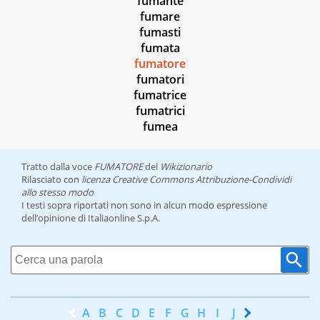
fumante
fumare
fumasti
fumata
fumatore
fumatori
fumatrice
fumatrici
fumea
Tratto dalla voce
FUMATORE
del
Wikizionario
Rilasciato con
licenza Creative Commons Attribuzione-Condividi
allo stesso modo
I testi sopra riportati non sono in alcun modo espressione
dell’opinione di Italiaonline S.p.A.
A
B
C
D
E
F
G
H
I
J
K
L
M
N