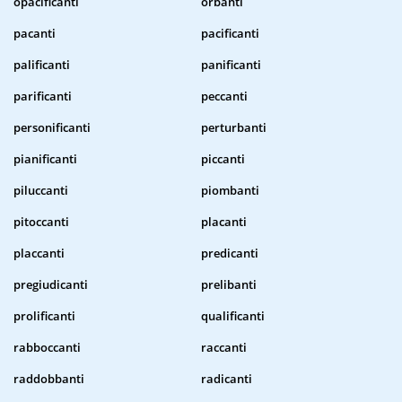
opacificanti
orbanti
pacanti
pacificanti
palificanti
panificanti
parificanti
peccanti
personificanti
perturbanti
pianificanti
piccanti
piluccanti
piombanti
pitoccanti
placanti
placcanti
predicanti
pregiudicanti
prelibanti
prolificanti
qualificanti
rabboccanti
raccanti
raddobbanti
radicanti