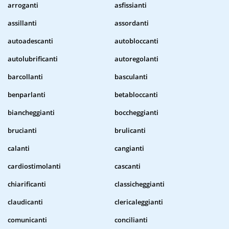
arroganti
asfissianti
assillanti
assordanti
autoadescanti
autobloccanti
autolubrificanti
autoregolanti
barcollanti
basculanti
benparlanti
betabloccanti
biancheggianti
boccheggianti
brucianti
brulicanti
calanti
cangianti
cardiostimolanti
cascanti
chiarificanti
classicheggianti
claudicanti
clericaleggianti
comunicanti
concilianti