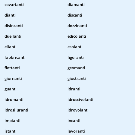
covarianti
diamanti
dianti
discanti
disincanti
dozzinanti
duellanti
edicolanti
elianti
espianti
fabbricanti
figuranti
flottanti
geomanti
giornanti
giostranti
guanti
idranti
idromanti
idroscivolanti
idrosiluranti
idrovolanti
impianti
incanti
istanti
lavoranti