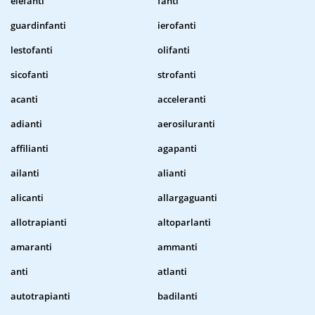
elefanti
fanti
guardinfanti
ierofanti
lestofanti
olifanti
sicofanti
strofanti
acanti
acceleranti
adianti
aerosiluranti
affilianti
agapanti
ailanti
alianti
alicanti
allargaguanti
allotrapianti
altoparlanti
amaranti
ammanti
anti
atlanti
autotrapianti
badilanti