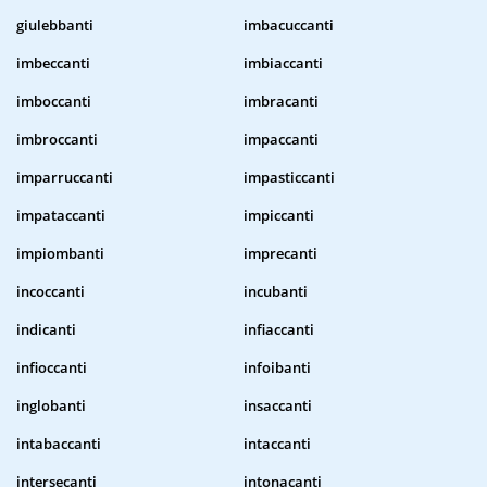
giulebbanti
imbacuccanti
imbeccanti
imbiaccanti
imboccanti
imbracanti
imbroccanti
impaccanti
imparruccanti
impasticcanti
impataccanti
impiccanti
impiombanti
imprecanti
incoccanti
incubanti
indicanti
infiaccanti
infioccanti
infoibanti
inglobanti
insaccanti
intabaccanti
intaccanti
intersecanti
intonacanti