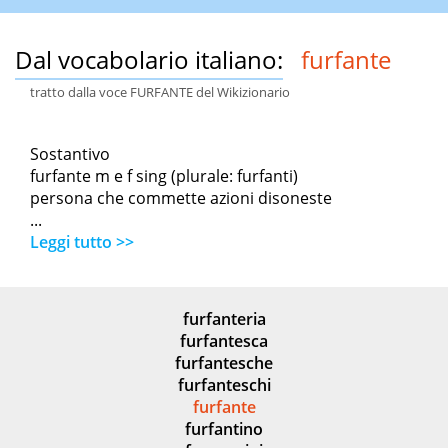
Dal vocabolario italiano:
furfante
tratto dalla voce FURFANTE del Wikizionario
Sostantivo
furfante m e f sing (plurale: furfanti)
persona che commette azioni disoneste
...
Leggi tutto >>
furfanteria
furfantesca
furfantesche
furfanteschi
furfante
furfantino