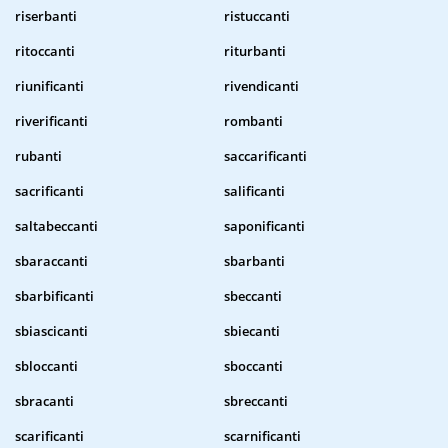
riserbanti
ristuccanti
ritoccanti
riturbanti
riunificanti
rivendicanti
riverificanti
rombanti
rubanti
saccarificanti
sacrificanti
salificanti
saltabeccanti
saponificanti
sbaraccanti
sbarbanti
sbarbificanti
sbeccanti
sbiascicanti
sbiecanti
sbloccanti
sboccanti
sbracanti
sbreccanti
scarificanti
scarnificanti