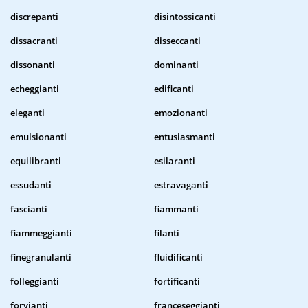
discrepanti
disintossicanti
dissacranti
disseccanti
dissonanti
dominanti
echeggianti
edificanti
eleganti
emozionanti
emulsionanti
entusiasmanti
equilibranti
esilaranti
essudanti
estravaganti
fascianti
fiammanti
fiammeggianti
filanti
finegranulanti
fluidificanti
folleggianti
fortificanti
forvianti
franceseggianti