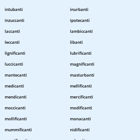
intubanti
inurbanti
inzuccanti
ipotecanti
laccanti
lambiccanti
leccanti
libanti
lignificanti
lubrificanti
luccicanti
magnificanti
mantecanti
masturbanti
medicanti
mellificanti
mendicanti
mercificanti
moccicanti
modificanti
mollificanti
monacanti
mummificanti
nidificanti