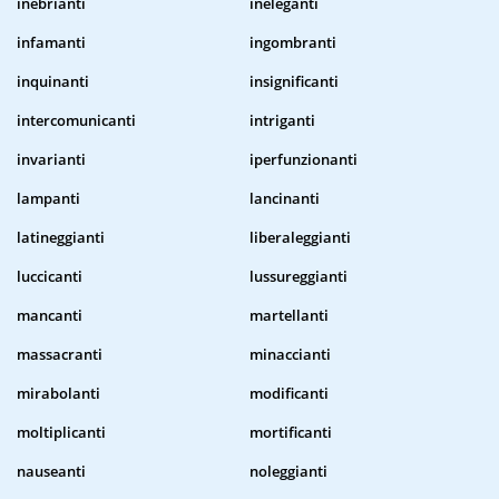
inebrianti
ineleganti
infamanti
ingombranti
inquinanti
insignificanti
intercomunicanti
intriganti
invarianti
iperfunzionanti
lampanti
lancinanti
latineggianti
liberaleggianti
luccicanti
lussureggianti
mancanti
martellanti
massacranti
minaccianti
mirabolanti
modificanti
moltiplicanti
mortificanti
nauseanti
noleggianti