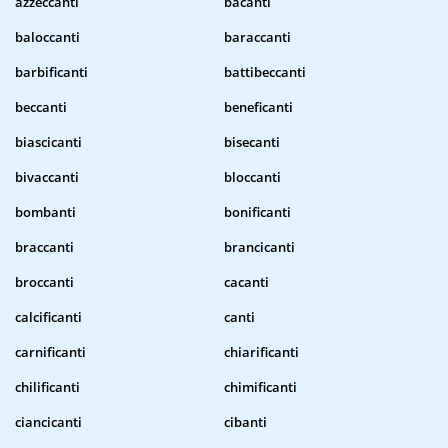
azzeccanti
bacanti
baloccanti
baraccanti
barbificanti
battibeccanti
beccanti
beneficanti
biascicanti
bisecanti
bivaccanti
bloccanti
bombanti
bonificanti
braccanti
brancicanti
broccanti
cacanti
calcificanti
canti
carnificanti
chiarificanti
chilificanti
chimificanti
ciancicanti
cibanti