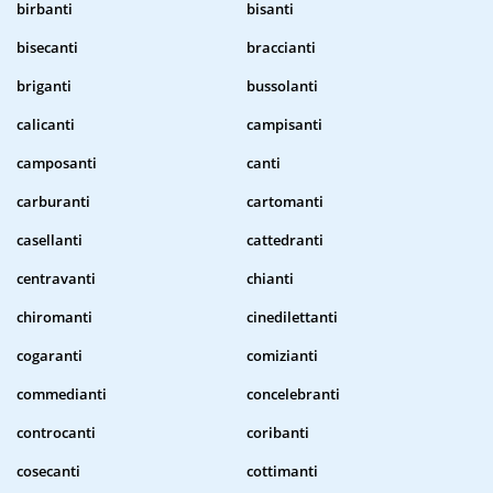
birbanti
bisanti
bisecanti
braccianti
briganti
bussolanti
calicanti
campisanti
camposanti
canti
carburanti
cartomanti
casellanti
cattedranti
centravanti
chianti
chiromanti
cinedilettanti
cogaranti
comizianti
commedianti
concelebranti
controcanti
coribanti
cosecanti
cottimanti