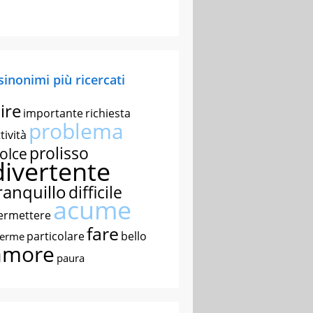
 sinonimi più ricercati
ire
importante
richiesta
problema
tività
prolisso
olce
divertente
ranquillo
difficile
acume
ermettere
fare
particolare
bello
nerme
amore
paura