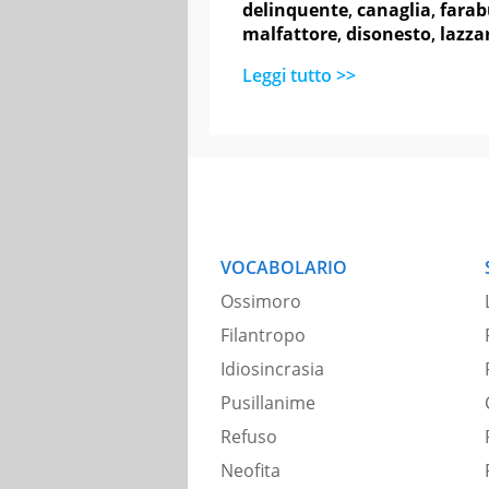
delinquente
,
canaglia
,
farab
malfattore
,
disonesto
,
lazza
Leggi tutto >>
VOCABOLARIO
Ossimoro
Filantropo
Idiosincrasia
Pusillanime
Refuso
Neofita