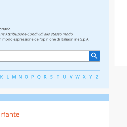
onario
ns Attribuzione-Condividi allo stesso modo
un modo espressione dell’opinione di Italiaonline S.p.A.
K
L
M
N
O
P
Q
R
S
T
U
V
W
X
Y
Z
rfante