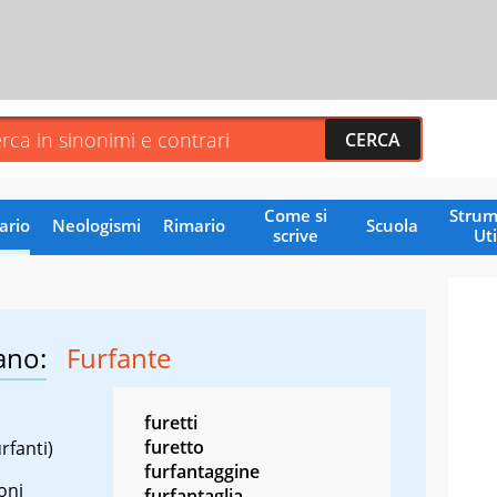
Come si
Strum
ario
Neologismi
Rimario
Scuola
scrive
Uti
ano:
Furfante
furetti
furetto
rfanti)
furfantaggine
oni
furfantaglia