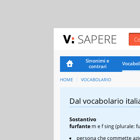
SAPERE
Sinonimi e
Vocabol
contrari
HOME
VOCABOLARIO
Dal vocabolario itali
Sostantivo
furfante
m
e
f sing
(plurale: fu
persona che commette azi