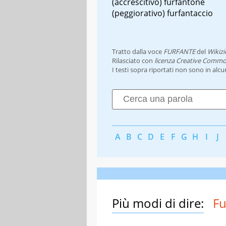
(accrescitivo) furfantone
(peggiorativo) furfantaccio
Tratto dalla voce
FURFANTE
del
Wikizi
Rilasciato con
licenza Creative Commo
I testi sopra riportati non sono in alc
A
B
C
D
E
F
G
H
I
J
Più modi di dire:
Fu