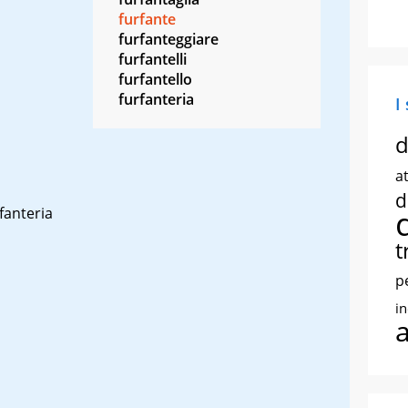
furfante
furfanteggiare
furfantelli
furfantello
furfanteria
I
d
at
d
fanteria
t
p
i