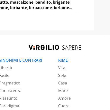
utto
,
mascalzone
,
bandito
,
brigante
,
rone
,
birbante
,
birbaccione
,
birbone
...
SAPERE
SINONIMI E CONTRARI
RIME
Libertà
Vita
Facile
Sole
Pragmatico
Casa
Conoscenza
Mare
Riassunto
Amore
Paradigma
Cuore