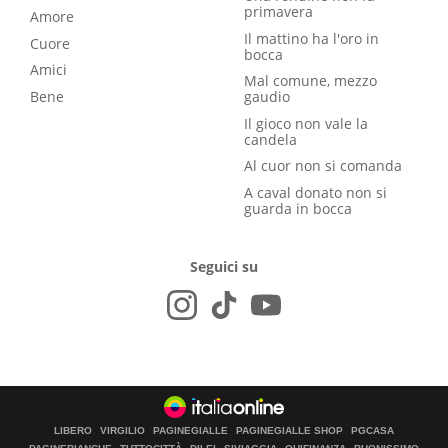
primavera
Amore
Il mattino ha l'oro in
Cuore
bocca
Amici
Mal comune, mezzo
Bene
gaudio
Il gioco non vale la
candela
Al cuor non si comanda
A caval donato non si
guarda in bocca
Seguici su
LIBERO
VIRGILIO
PAGINEGIALLE
PAGINEGIALLE SHOP
PGCASA