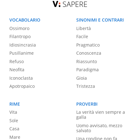
SAPERE
VOCABOLARIO
SINONIMI E CONTRARI
Ossimoro
Libertà
Filantropo
Facile
Idiosincrasia
Pragmatico
Pusillanime
Conoscenza
Refuso
Riassunto
Neofita
Paradigma
Iconoclasta
Gioia
Apotropaico
Tristezza
RIME
PROVERBI
Vita
La verità vien sempre a
galla
Sole
Uomo avvisato, mezzo
Casa
salvato
Mare
Una rondine non fa