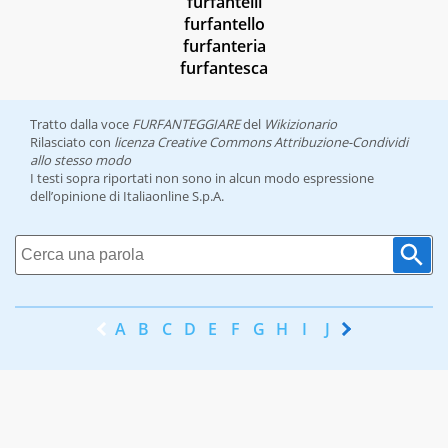
furfantelli
furfantello
furfanteria
furfantesca
Tratto dalla voce
FURFANTEGGIARE
del
Wikizionario
Rilasciato con
licenza Creative Commons Attribuzione-Condividi
allo stesso modo
I testi sopra riportati non sono in alcun modo espressione
dell’opinione di Italiaonline S.p.A.
A
B
C
D
E
F
G
H
I
J
K
L
M
N