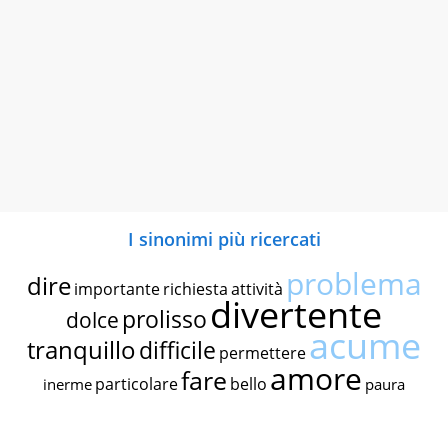
I sinonimi più ricercati
problema
dire
importante
richiesta
attività
divertente
prolisso
dolce
acume
tranquillo
difficile
permettere
amore
fare
particolare
bello
inerme
paura