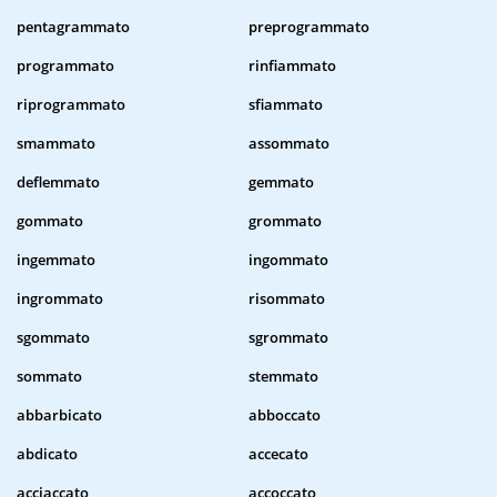
pentagrammato
preprogrammato
programmato
rinfiammato
riprogrammato
sfiammato
smammato
assommato
deflemmato
gemmato
gommato
grommato
ingemmato
ingommato
ingrommato
risommato
sgommato
sgrommato
sommato
stemmato
abbarbicato
abboccato
abdicato
accecato
acciaccato
accoccato