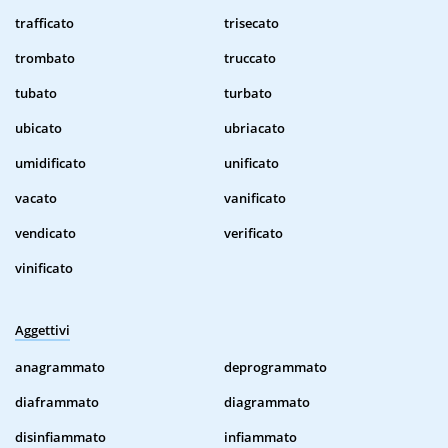
trafficato
trisecato
trombato
truccato
tubato
turbato
ubicato
ubriacato
umidificato
unificato
vacato
vanificato
vendicato
verificato
vinificato
Aggettivi
anagrammato
deprogrammato
diaframmato
diagrammato
disinfiammato
infiammato