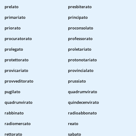
prelato
presbiterato
primariato
principato
priorato
proconsolato
procuratorato
professorato
prolegato
proletariato
protettorato
protonotariato
provicariato
provincialato
provveditorato
prussiato
pugilato
quadrumvirato
quadrunvirato
quindecenvirato
rabbinato
radioabbonato
radiomercato
reato
rettorato
sabato