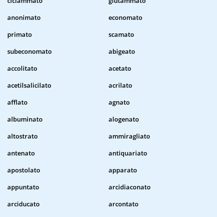
ciclammato
glutammato
anonimato
economato
primato
scamato
subeconomato
abigeato
accolitato
acetato
acetilsalicilato
acrilato
afflato
agnato
albuminato
alogenato
altostrato
ammiragliato
antenato
antiquariato
apostolato
apparato
appuntato
arcidiaconato
arciducato
arcontato