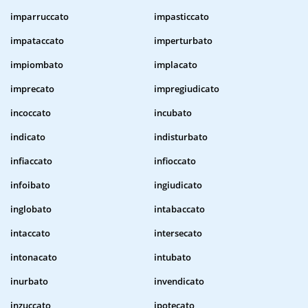
imparruccato
impasticcato
impataccato
imperturbato
impiombato
implacato
imprecato
impregiudicato
incoccato
incubato
indicato
indisturbato
infiaccato
infioccato
infoibato
ingiudicato
inglobato
intabaccato
intaccato
intersecato
intonacato
intubato
inurbato
invendicato
inzuccato
ipotecato