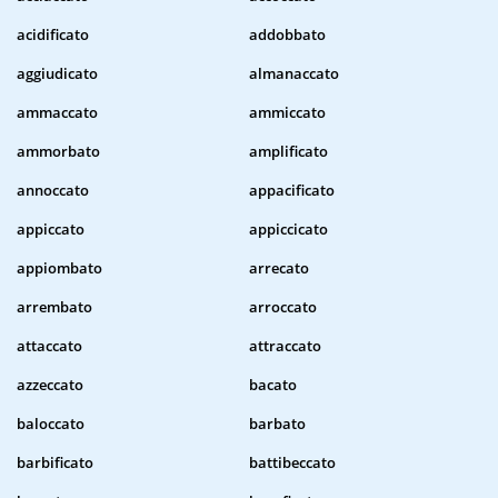
acidificato
addobbato
aggiudicato
almanaccato
ammaccato
ammiccato
ammorbato
amplificato
annoccato
appacificato
appiccato
appiccicato
appiombato
arrecato
arrembato
arroccato
attaccato
attraccato
azzeccato
bacato
baloccato
barbato
barbificato
battibeccato