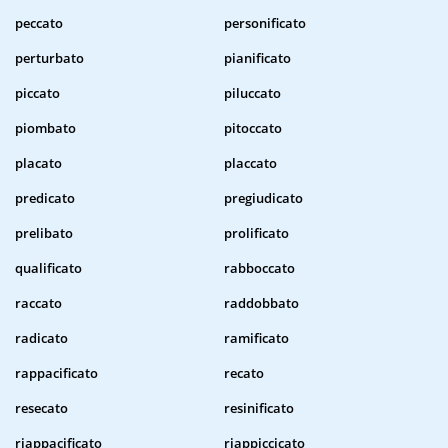
peccato
personificato
perturbato
pianificato
piccato
piluccato
piombato
pitoccato
placato
placcato
predicato
pregiudicato
prelibato
prolificato
qualificato
rabboccato
raccato
raddobbato
radicato
ramificato
rappacificato
recato
resecato
resinificato
riappacificato
riappiccicato