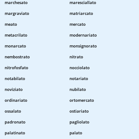
marchesato
maresciallato
margraviato
matriarcato
meato
mercato
metacrilato
modernariato
monarcato
monsignorato
nembostrato
nitrato
nitrofosfato
nocciolato
notabilato
notariato
noviziato
nubilato
ordinariato
ortomercato
ossalato
ostiariato
padronato
pagliolato
palatinato
palato