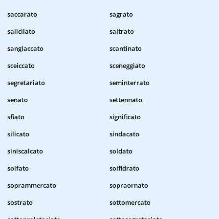
saccarato
sagrato
salicilato
saltrato
sangiaccato
scantinato
sceiccato
sceneggiato
segretariato
seminterrato
senato
settennato
sfiato
significato
silicato
sindacato
siniscalcato
soldato
solfato
solfidrato
soprammercato
sopraornato
sostrato
sottomercato