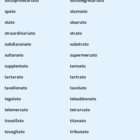
sottoproletariato
sottosegretariato
spato
stannato
stato
stearato
straordinariato
strato
subdiaconato
substrato
sultanato
supermercato
supplentato
tannato
tartarato
tartrato
tavellonato
tavolato
tegolato
teleabbonato
telemercato
tetrarcato
tiosolfato
titanato
tovagliato
tribunato