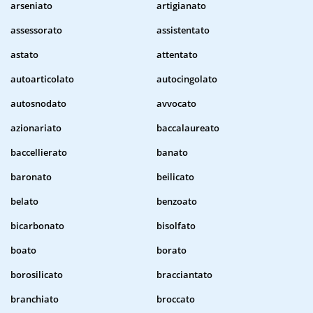
arseniato
artigianato
assessorato
assistentato
astato
attentato
autoarticolato
autocingolato
autosnodato
avvocato
azionariato
baccalaureato
baccellierato
banato
baronato
beilicato
belato
benzoato
bicarbonato
bisolfato
boato
borato
borosilicato
bracciantato
branchiato
broccato