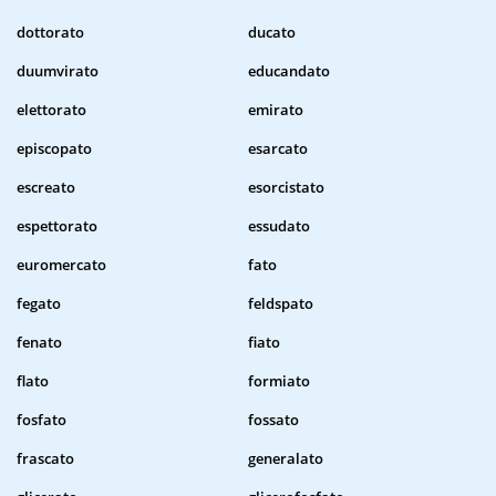
dottorato
ducato
duumvirato
educandato
elettorato
emirato
episcopato
esarcato
escreato
esorcistato
espettorato
essudato
euromercato
fato
fegato
feldspato
fenato
fiato
flato
formiato
fosfato
fossato
frascato
generalato