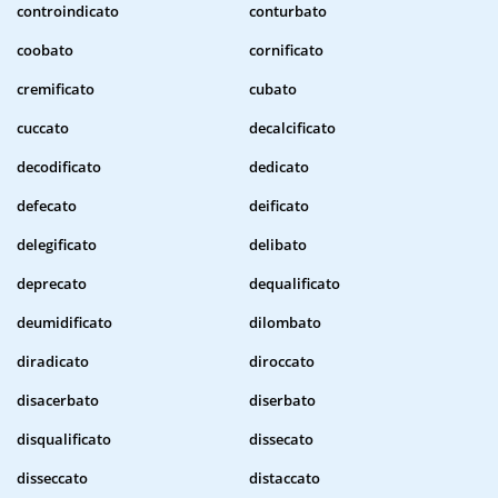
controindicato
conturbato
coobato
cornificato
cremificato
cubato
cuccato
decalcificato
decodificato
dedicato
defecato
deificato
delegificato
delibato
deprecato
dequalificato
deumidificato
dilombato
diradicato
diroccato
disacerbato
diserbato
disqualificato
dissecato
disseccato
distaccato