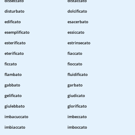
disseccato
distaccato
disturbato
dolcificato
edificato
esacerbato
esemplificato
essiccato
esterificato
estrinsecato
eterificato
fiaccato
ficcato
fioccato
flambato
fluidificato
gabbato
garbato
gelificato
giudicato
giulebbato
glorificato
imbacuccato
imbeccato
imbiaccato
imboccato