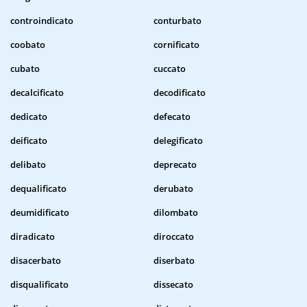
controindicato
conturbato
coobato
cornificato
cubato
cuccato
decalcificato
decodificato
dedicato
defecato
deificato
delegificato
delibato
deprecato
dequalificato
derubato
deumidificato
dilombato
diradicato
diroccato
disacerbato
diserbato
disqualificato
dissecato