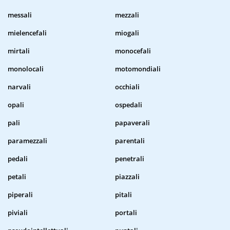
messali
mezzali
mielencefali
miogali
mirtali
monocefali
monolocali
motomondiali
narvali
occhiali
opali
ospedali
pali
papaverali
paramezzali
parentali
pedali
penetrali
petali
piazzali
piperali
pitali
piviali
portali