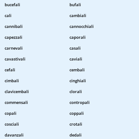
bucefali
bufali
cali
cambiali
cannibali
cannocchiali
capezzali
caporali
carnevali
casali
cavastivali
caviali
cefali
cembali
cimbali
cinghiali
clavicembali
clorali
commensali
contropali
copali
coppali
cosciali
crotali
davanzali
dedali