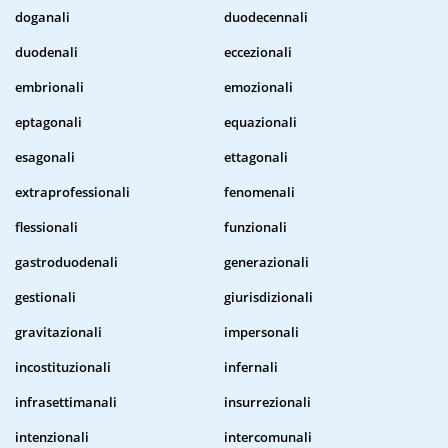
doganali
duodecennali
duodenali
eccezionali
embrionali
emozionali
eptagonali
equazionali
esagonali
ettagonali
extraprofessionali
fenomenali
flessionali
funzionali
gastroduodenali
generazionali
gestionali
giurisdizionali
gravitazionali
impersonali
incostituzionali
infernali
infrasettimanali
insurrezionali
intenzionali
intercomunali