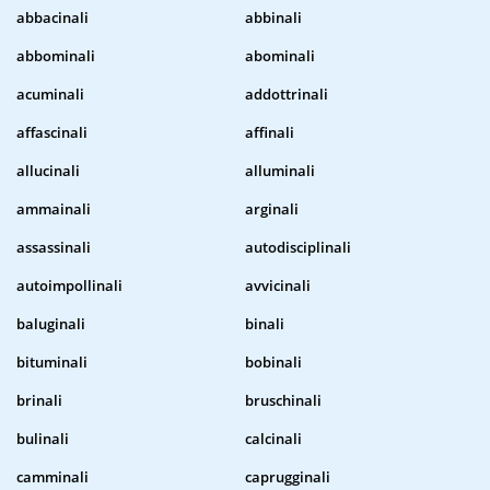
abbacinali
abbinali
abbominali
abominali
acuminali
addottrinali
affascinali
affinali
allucinali
alluminali
ammainali
arginali
assassinali
autodisciplinali
autoimpollinali
avvicinali
baluginali
binali
bituminali
bobinali
brinali
bruschinali
bulinali
calcinali
camminali
caprugginali