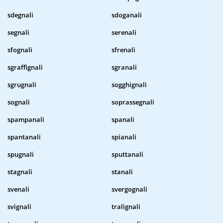
sdegnali
sdoganali
segnali
serenali
sfognali
sfrenali
sgraffignali
sgranali
sgrugnali
sogghignali
sognali
soprassegnali
spampanali
spanali
spantanali
spianali
spugnali
sputtanali
stagnali
stanali
svenali
svergognali
svignali
tralignali