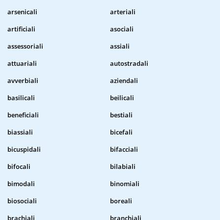
arsenicali
arteriali
artificiali
asociali
assessoriali
assiali
attuariali
autostradali
avverbiali
aziendali
basilicali
beilicali
beneficiali
bestiali
biassiali
bicefali
bicuspidali
bifacciali
bifocali
bilabiali
bimodali
binomiali
biosociali
boreali
brachiali
branchiali