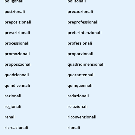
poligonali
politonali
posizionali
precauzionali
preposizionali
preprofessionali
prescrizionali
preterintenzionali
processionali
professionali
promozionali
proporzionali
proposizionali
quadridimensionali
quadriennali
quarantennali
quindicennali
quinquennali
razionali
redazionali
regionali
relazionali
renali
riconvenzionali
ricreazionali
rionali