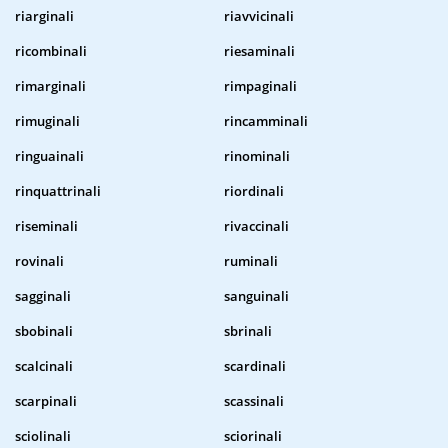
riarginali
riavvicinali
ricombinali
riesaminali
rimarginali
rimpaginali
rimuginali
rincamminali
ringuainali
rinominali
rinquattrinali
riordinali
riseminali
rivaccinali
rovinali
ruminali
sagginali
sanguinali
sbobinali
sbrinali
scalcinali
scardinali
scarpinali
scassinali
sciolinali
sciorinali