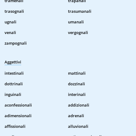
tramenali
trapanali
trasognali
trasumanali
ugnali
umanali
venali
vergognali
zampognali
Aggettivi
intestinali
mattinali
dottrinali
dozzinali
inguinali
interinali
aconfessionali
addizionali
adimensionali
adrenali
affissionali
alluvionali