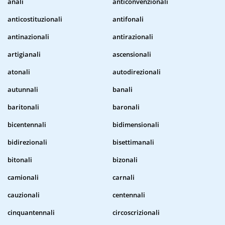
anali
anticonvenzionali
anticostituzionali
antifonali
antinazionali
antirazionali
artigianali
ascensionali
atonali
autodirezionali
autunnali
banali
baritonali
baronali
bicentennali
bidimensionali
bidirezionali
bisettimanali
bitonali
bizonali
camionali
carnali
cauzionali
centennali
cinquantennali
circoscrizionali