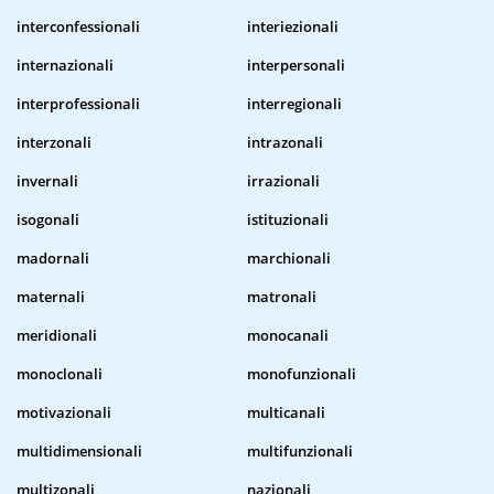
interconfessionali
interiezionali
internazionali
interpersonali
interprofessionali
interregionali
interzonali
intrazonali
invernali
irrazionali
isogonali
istituzionali
madornali
marchionali
maternali
matronali
meridionali
monocanali
monoclonali
monofunzionali
motivazionali
multicanali
multidimensionali
multifunzionali
multizonali
nazionali