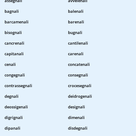
assegnali
avvelenali
bagnali
balenali
barcamenali
barenali
bisognali
bugnali
cancrenali
cantilenali
capitanali
carenali
cenali
concatenali
congegnali
consegnali
contrassegnali
crocesegnali
degnali
deidrogenali
deossigenali
designali
digrignali
dimenali
dipanali
disdegnali