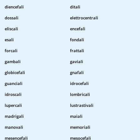
diencefali
ditali
dossali
elettrocentrali
eliscali
encefali
esali
fondali
forcali
frattali
gambali
gaviali
globicefali
gnafali
guanciali
idrocefali
idroscali
lombricali
lupercali
lustrastivali
madrigali
maiali
manovali
memoriali
mesencefali
mesocefali