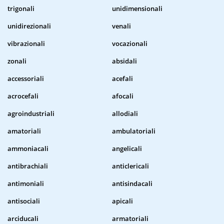
trigonali
unidimensionali
unidirezionali
venali
vibrazionali
vocazionali
zonali
absidali
accessoriali
acefali
acrocefali
afocali
agroindustriali
allodiali
amatoriali
ambulatoriali
ammoniacali
angelicali
antibrachiali
anticlericali
antimoniali
antisindacali
antisociali
apicali
arciducali
armatoriali