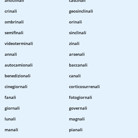
anticlinali
cascinali
crinali
geosinclinali
ombrinali
orinali
semifinali
sinclinali
videoterminali
zinali
annali
arsenali
autocamionali
baccanali
benedizionali
canali
cinegiornali
corticosurrenali
fanali
fotogiornali
giornali
governali
lunali
magnali
manali
pianali