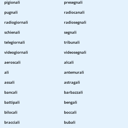
pigionali
presegnali
pugnali
radiocanali
radiogiornali
radiosegnali
schienali
segnali
telegiornali
tribunali
videogiornali
videosegnali
aeroscali
alcali
ali
antemurali
assali
astragali
bancali
barbazzali
battipali
bengali
bilocali
boccali
bracciali
bubali