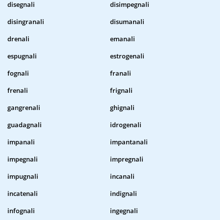
disegnali
disimpegnali
disingranali
disumanali
drenali
emanali
espugnali
estrogenali
fognali
franali
frenali
frignali
gangrenali
ghignali
guadagnali
idrogenali
impanali
impantanali
impegnali
impregnali
impugnali
incanali
incatenali
indignali
infognali
ingegnali