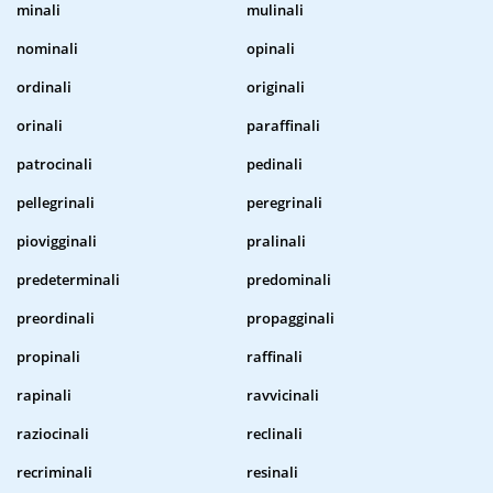
minali
mulinali
nominali
opinali
ordinali
originali
orinali
paraffinali
patrocinali
pedinali
pellegrinali
peregrinali
piovigginali
pralinali
predeterminali
predominali
preordinali
propagginali
propinali
raffinali
rapinali
ravvicinali
raziocinali
reclinali
recriminali
resinali