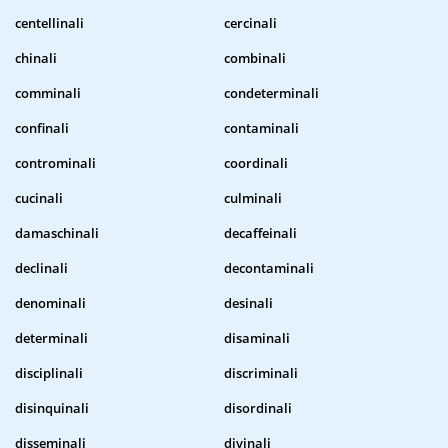
centellinali
cercinali
chinali
combinali
comminali
condeterminali
confinali
contaminali
controminali
coordinali
cucinali
culminali
damaschinali
decaffeinali
declinali
decontaminali
denominali
desinali
determinali
disaminali
disciplinali
discriminali
disinquinali
disordinali
disseminali
divinali