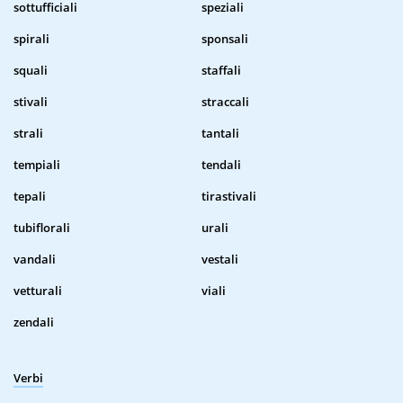
sottufficiali
speziali
spirali
sponsali
squali
staffali
stivali
straccali
strali
tantali
tempiali
tendali
tepali
tirastivali
tubiflorali
urali
vandali
vestali
vetturali
viali
zendali
Verbi