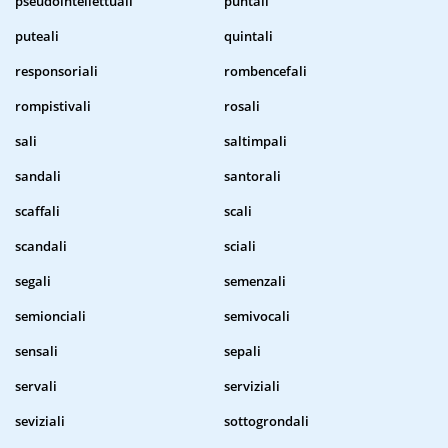
pseudointellettuali
puntali
puteali
quintali
responsoriali
rombencefali
rompistivali
rosali
sali
saltimpali
sandali
santorali
scaffali
scali
scandali
sciali
segali
semenzali
semionciali
semivocali
sensali
sepali
servali
serviziali
seviziali
sottogrondali