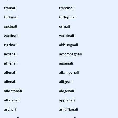
trainali
trascinali
turbinali
turlupinali
uncinali
urinali
vaccinali
vaticinali
zigrinali
abbisognali
accanali
accompagnali
affienali
agognali
alienali
allampanali
allenali
allignali
allontanali
alogenali
altalenali
appianali
arenali
arruffianali