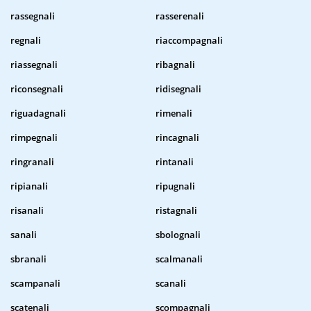
rassegnali
rasserenali
regnali
riaccompagnali
riassegnali
ribagnali
riconsegnali
ridisegnali
riguadagnali
rimenali
rimpegnali
rincagnali
ringranali
rintanali
ripianali
ripugnali
risanali
ristagnali
sanali
sbolognali
sbranali
scalmanali
scampanali
scanali
scatenali
scompagnali