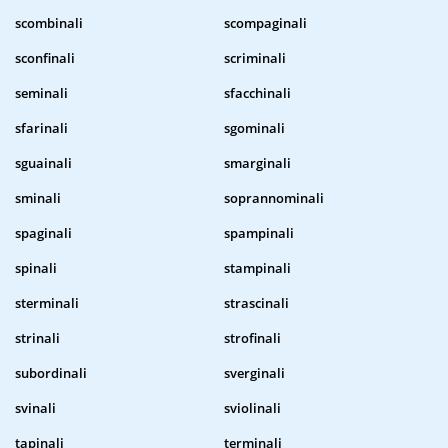
scombinali
scompaginali
sconfinali
scriminali
seminali
sfacchinali
sfarinali
sgominali
sguainali
smarginali
sminali
soprannominali
spaginali
spampinali
spinali
stampinali
sterminali
strascinali
strinali
strofinali
subordinali
sverginali
svinali
sviolinali
tapinali
terminali