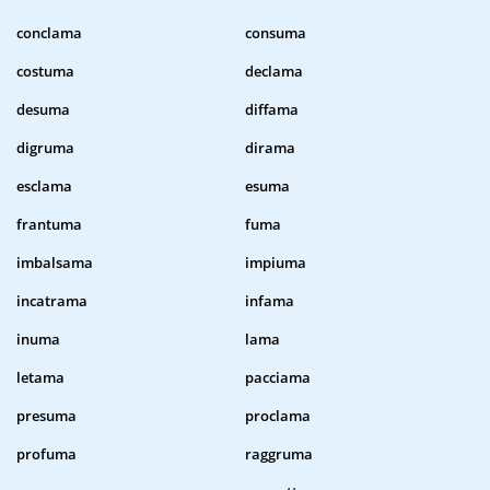
conclama
consuma
costuma
declama
desuma
diffama
digruma
dirama
esclama
esuma
frantuma
fuma
imbalsama
impiuma
incatrama
infama
inuma
lama
letama
pacciama
presuma
proclama
profuma
raggruma