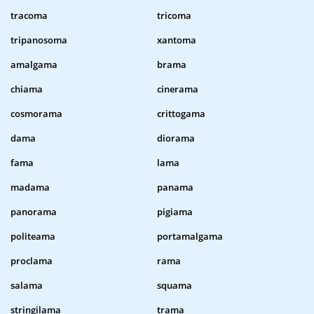
tracoma
tricoma
tripanosoma
xantoma
amalgama
brama
chiama
cinerama
cosmorama
crittogama
dama
diorama
fama
lama
madama
panama
panorama
pigiama
politeama
portamalgama
proclama
rama
salama
squama
stringilama
trama