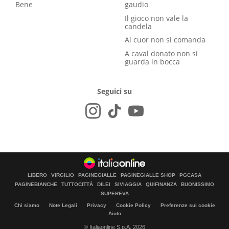
Bene
gaudio
Il gioco non vale la
candela
Al cuor non si comanda
A caval donato non si
guarda in bocca
Seguici su
LIBERO
VIRGILIO
PAGINEGIALLE
PAGINEGIALLE SHOP
PGCASA
PAGINEBIANCHE
TUTTOCITTÀ
DILEI
SIVIAGGIA
QUIFINANZA
BUONISSIMO
SUPEREVA
Chi siamo
Note Legali
Privacy
Cookie Policy
Preferenze sui cookie
Aiuto
© Italiaonline S.p.A. 2026