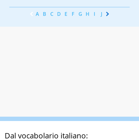
A
B
C
D
E
F
G
H
I
J
K
L
M
N
Dal vocabolario italiano: