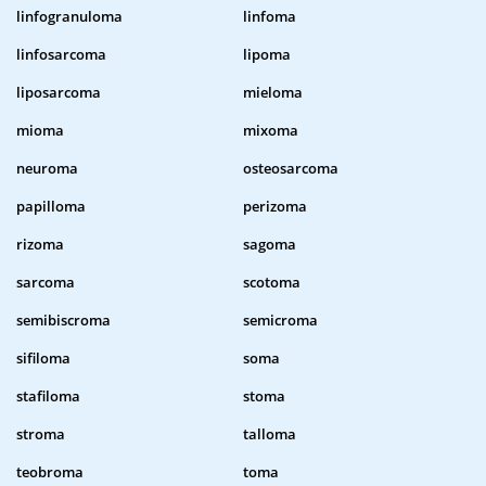
linfogranuloma
linfoma
linfosarcoma
lipoma
liposarcoma
mieloma
mioma
mixoma
neuroma
osteosarcoma
papilloma
perizoma
rizoma
sagoma
sarcoma
scotoma
semibiscroma
semicroma
sifiloma
soma
stafiloma
stoma
stroma
talloma
teobroma
toma