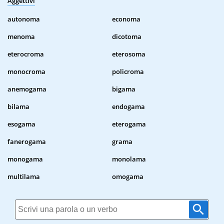
Aggettivi
autonoma
economa
menoma
dicotoma
eterocroma
eterosoma
monocroma
policroma
anemogama
bigama
bilama
endogama
esogama
eterogama
fanerogama
grama
monogama
monolama
multilama
omogama