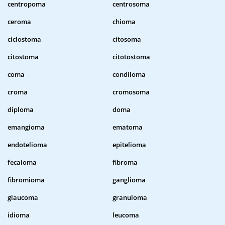
centropoma
centrosoma
ceroma
chioma
ciclostoma
citosoma
citostoma
citotostoma
coma
condiloma
croma
cromosoma
diploma
doma
emangioma
ematoma
endotelioma
epitelioma
fecaloma
fibroma
fibromioma
ganglioma
glaucoma
granuloma
idioma
leucoma