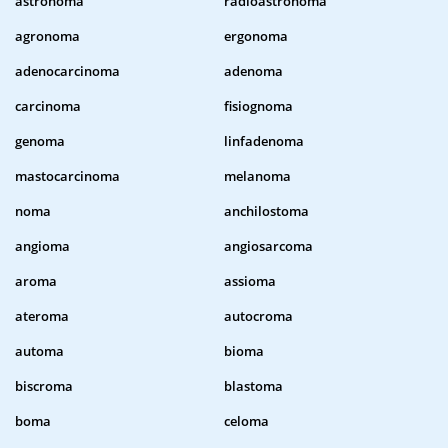
astronoma
radioastronoma
agronoma
ergonoma
adenocarcinoma
adenoma
carcinoma
fisiognoma
genoma
linfadenoma
mastocarcinoma
melanoma
noma
anchilostoma
angioma
angiosarcoma
aroma
assioma
ateroma
autocroma
automa
bioma
biscroma
blastoma
boma
celoma