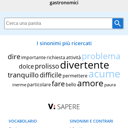
gastronomici
I sinonimi più ricercati
problema
dire
importante
richiesta
attività
divertente
prolisso
dolce
acume
tranquillo
difficile
permettere
amore
fare
particolare
bello
inerme
paura
SAPERE
VOCABOLARIO
SINONIMI E CONTRARI