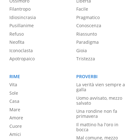
Ossimoro
Libertà
Filantropo
Facile
Idiosincrasia
Pragmatico
Pusillanime
Conoscenza
Refuso
Riassunto
Neofita
Paradigma
Iconoclasta
Gioia
Apotropaico
Tristezza
RIME
PROVERBI
Vita
La verità vien sempre a
galla
Sole
Uomo avvisato, mezzo
Casa
salvato
Mare
Una rondine non fa
primavera
Amore
Il mattino ha l'oro in
Cuore
bocca
Amici
Mal comune, mezzo