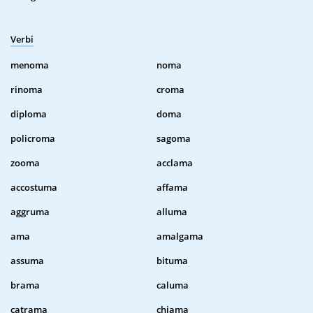
Verbi
menoma
noma
rinoma
croma
diploma
doma
policroma
sagoma
zooma
acclama
accostuma
affama
aggruma
alluma
ama
amalgama
assuma
bituma
brama
caluma
catrama
chiama