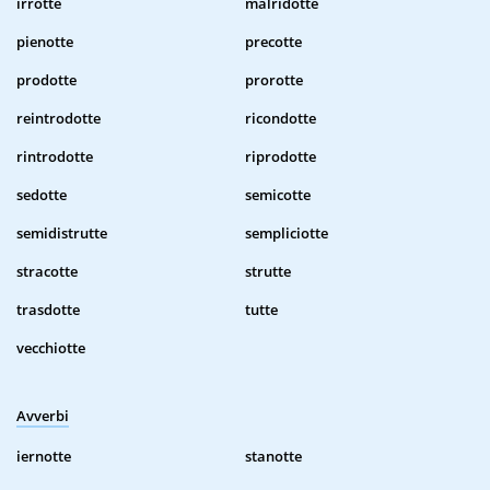
irrotte
malridotte
pienotte
precotte
prodotte
prorotte
reintrodotte
ricondotte
rintrodotte
riprodotte
sedotte
semicotte
semidistrutte
sempliciotte
stracotte
strutte
trasdotte
tutte
vecchiotte
Avverbi
iernotte
stanotte