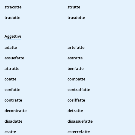
stracotte
strutte
tradotte
trasdotte
Aggettivi
adatte
artefatte
assuefatte
astratte
attratte
benfatte
coatte
compatte
confatte
contraffatte
contratte
cosiffatte
decontratte
detratte
disadatte
disassuefatte
esatte
esterrefatte