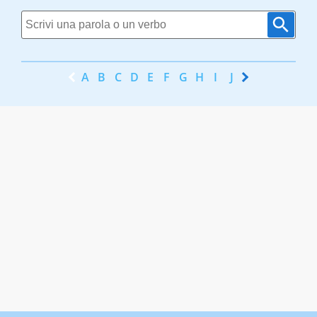
A
B
C
D
E
F
G
H
I
J
K
L
M
N