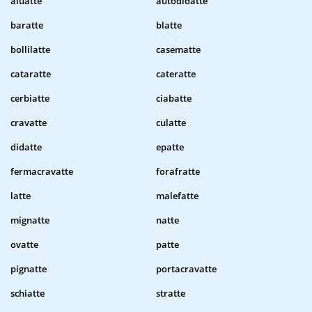
aluatte
autodidatte
baratte
blatte
bollilatte
casematte
cataratte
cateratte
cerbiatte
ciabatte
cravatte
culatte
didatte
epatte
fermacravatte
forafratte
latte
malefatte
mignatte
natte
ovatte
patte
pignatte
portacravatte
schiatte
stratte