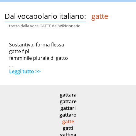
Dal vocabolario italiano:
gatte
tratto dalla voce GATTE del Wikizionario
Sostantivo, forma flessa
gatte f pl
femminile plurale di gatto
...
Leggi tutto >>
gattara
gattare
gattari
gattaro
gatte
gatti
gattina