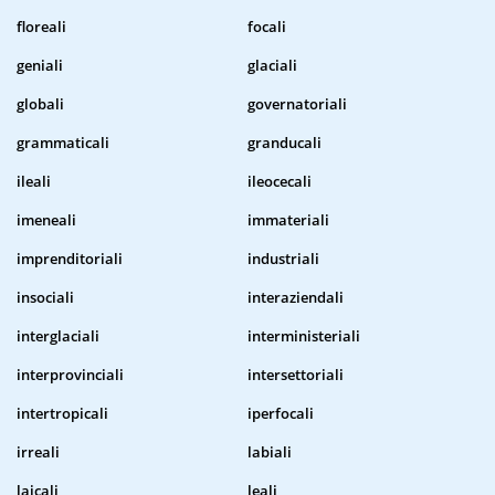
floreali
focali
geniali
glaciali
globali
governatoriali
grammaticali
granducali
ileali
ileocecali
imeneali
immateriali
imprenditoriali
industriali
insociali
interaziendali
interglaciali
interministeriali
interprovinciali
intersettoriali
intertropicali
iperfocali
irreali
labiali
laicali
leali