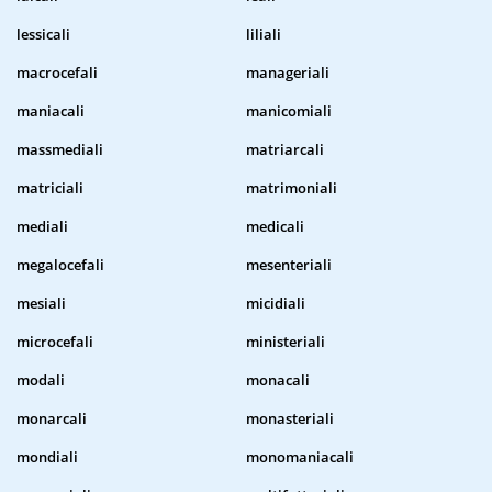
lessicali
liliali
macrocefali
manageriali
maniacali
manicomiali
massmediali
matriarcali
matriciali
matrimoniali
mediali
medicali
megalocefali
mesenteriali
mesiali
micidiali
microcefali
ministeriali
modali
monacali
monarcali
monasteriali
mondiali
monomaniacali