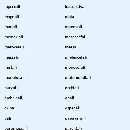
lupercali
lustrastivali
magnali
maiali
manali
manovali
memoriali
mesencefali
mesocefali
messali
mezzali
mielencefali
mirtali
monocefali
monolocali
motomondiali
narvali
occhiali
ombrinali
opali
orinali
ospedali
pali
papaverali
paramezzali
parentali