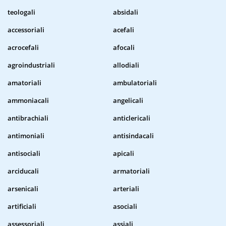
teologali
absidali
accessoriali
acefali
acrocefali
afocali
agroindustriali
allodiali
amatoriali
ambulatoriali
ammoniacali
angelicali
antibrachiali
anticlericali
antimoniali
antisindacali
antisociali
apicali
arciducali
armatoriali
arsenicali
arteriali
artificiali
asociali
assessoriali
assiali