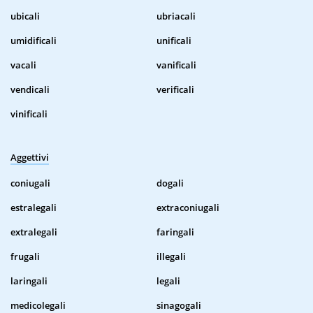
ubicali
ubriacali
umidificali
unificali
vacali
vanificali
vendicali
verificali
vinificali
Aggettivi
coniugali
dogali
estralegali
extraconiugali
extralegali
faringali
frugali
illegali
laringali
legali
medicolegali
sinagogali