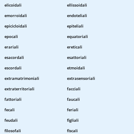
elicoidali
ellissoidali
emorroidali
endoteliali
epicicloidali
epiteliali
epocali
equatoriali
erariali
ereticali
esacordali
esattoriali
escordali
etmoidali
extramatrimoniali
extrasensoriali
extraterritoriali
facciali
fattoriali
faucali
fecali
feriali
feudali
figliali
filosofali
fiscali