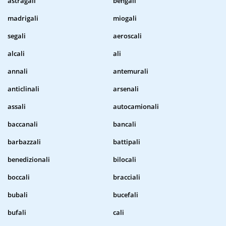
astragali
bengali
madrigali
miogali
segali
aeroscali
alcali
ali
annali
antemurali
anticlinali
arsenali
assali
autocamionali
baccanali
bancali
barbazzali
battipali
benedizionali
bilocali
boccali
bracciali
bubali
bucefali
bufali
cali