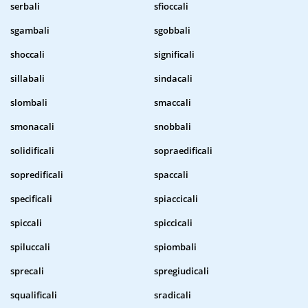
serbali
sfioccali
sgambali
sgobbali
shoccali
significali
sillabali
sindacali
slombali
smaccali
smonacali
snobbali
solidificali
sopraedificali
sopredificali
spaccali
specificali
spiaccicali
spiccali
spiccicali
spiluccali
spiombali
sprecali
spregiudicali
squalificali
sradicali