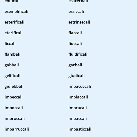
edificali
esacerbali
esemplificali
essiccali
esterificali
estrinsecali
eterificali
fiaccali
ficcali
fioccali
flambali
fluidificali
gabbali
garbali
gelificali
giudicali
giulebbali
imbacuccali
imbeccali
imbiaccali
imboccali
imbracali
imbroccali
impaccali
imparruccali
impasticcali