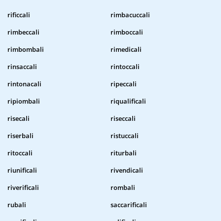
rificcali
rimbacuccali
rimbeccali
rimboccali
rimbombali
rimedicali
rinsaccali
rintoccali
rintonacali
ripeccali
ripiombali
riqualificali
risecali
riseccali
riserbali
ristuccali
ritoccali
riturbali
riunificali
rivendicali
riverificali
rombali
rubali
saccarificali