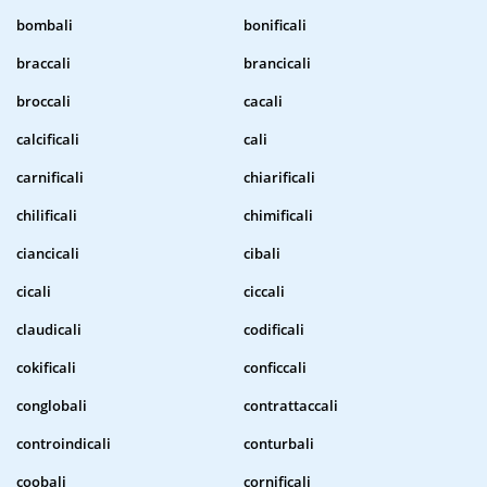
bombali
bonificali
braccali
brancicali
broccali
cacali
calcificali
cali
carnificali
chiarificali
chilificali
chimificali
ciancicali
cibali
cicali
ciccali
claudicali
codificali
cokificali
conficcali
conglobali
contrattaccali
controindicali
conturbali
coobali
cornificali