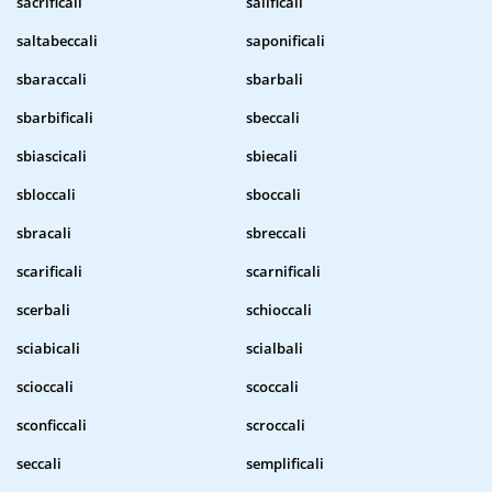
sacrificali
salificali
saltabeccali
saponificali
sbaraccali
sbarbali
sbarbificali
sbeccali
sbiascicali
sbiecali
sbloccali
sboccali
sbracali
sbreccali
scarificali
scarnificali
scerbali
schioccali
sciabicali
scialbali
scioccali
scoccali
sconficcali
scroccali
seccali
semplificali