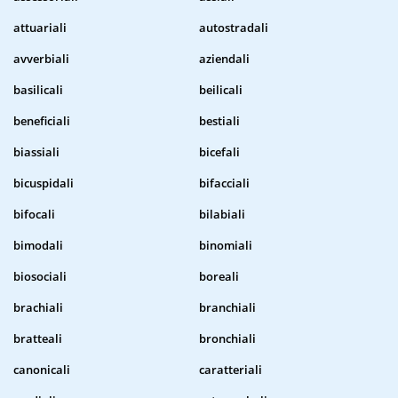
attuariali
autostradali
avverbiali
aziendali
basilicali
beilicali
beneficiali
bestiali
biassiali
bicefali
bicuspidali
bifacciali
bifocali
bilabiali
bimodali
binomiali
biosociali
boreali
brachiali
branchiali
bratteali
bronchiali
canonicali
caratteriali