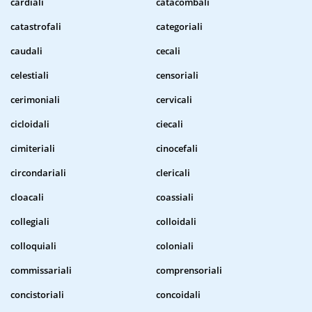
cardiali
catacombali
catastrofali
categoriali
caudali
cecali
celestiali
censoriali
cerimoniali
cervicali
cicloidali
ciecali
cimiteriali
cinocefali
circondariali
clericali
cloacali
coassiali
collegiali
colloidali
colloquiali
coloniali
commissariali
comprensoriali
concistoriali
concoidali