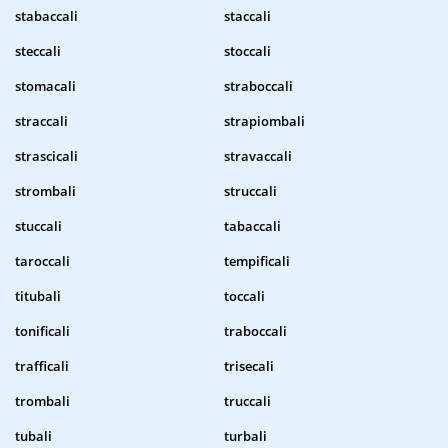
stabaccali
staccali
steccali
stoccali
stomacali
straboccali
straccali
strapiombali
strascicali
stravaccali
strombali
struccali
stuccali
tabaccali
taroccali
tempificali
titubali
toccali
tonificali
traboccali
trafficali
trisecali
trombali
truccali
tubali
turbali