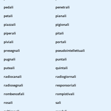
pedali
penetrali
petali
pianali
piazzali
pigionali
piperali
pitali
piviali
portali
presegnali
pseudointellettuali
pugnali
puntali
puteali
quintali
radiocanali
radiogiornali
radiosegnali
responsoriali
rombencefali
rompistivali
rosali
sali