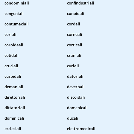
condominiali
confindustriali
congeniali
conoidali
contumaciali
cordali
coriali
corneali
coroideali
corticali
cotidali
craniali
cruciali
curiali
cuspidali
datoriali
demaniali
deverbali
direttoriali
discoidali
dittatoriali
domenicali
dominicali
ducali
ecclesiali
elettromedicali