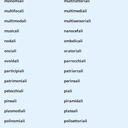
monomiali
multifattoriali
multifocali
multimediali
multimodali
multisensoriali
musicali
nanocefali
nodali
ombelicali
onciali
oratoriali
ovoidali
parrocchiali
participiali
patriarcali
patrimoniali
perineali
petecchiali
piali
pineali
piramidali
plasmodiali
plateali
polinomiali
polisettoriali