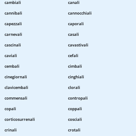
cambiali
canali
cannibali
cannocchiali
capezzali
caporali
carnevali
casali
cascinali
cavastivali
caviali
cefali
cembali
cimbali
cinegiornali
cinghiali
clavicembali
clorali
commensali
contropali
copali
coppali
corticosurrenali
cosciali
crinali
crotali