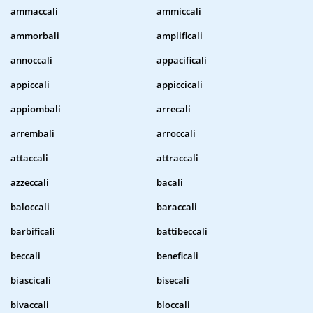
ammaccali
ammiccali
ammorbali
amplificali
annoccali
appacificali
appiccali
appiccicali
appiombali
arrecali
arrembali
arroccali
attaccali
attraccali
azzeccali
bacali
baloccali
baraccali
barbificali
battibeccali
beccali
beneficali
biascicali
bisecali
bivaccali
bloccali