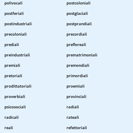
polivocali
postcoloniali
postferiali
postglaciali
postindustriali
postprandiali
precoloniali
precordiali
prediali
prefloreali
preindustriali
prematrimoniali
premiali
premondiali
pretoriali
primordiali
prodittatoriali
proemiali
proverbiali
provinciali
psicosociali
radiali
radicali
rateali
reali
refettoriali