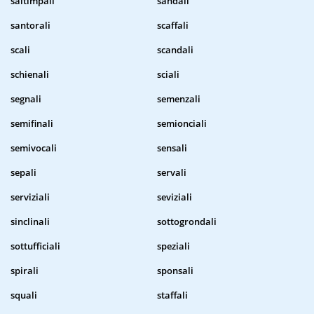
saltimpali
sandali
santorali
scaffali
scali
scandali
schienali
sciali
segnali
semenzali
semifinali
semionciali
semivocali
sensali
sepali
servali
serviziali
seviziali
sinclinali
sottogrondali
sottufficiali
speziali
spirali
sponsali
squali
staffali