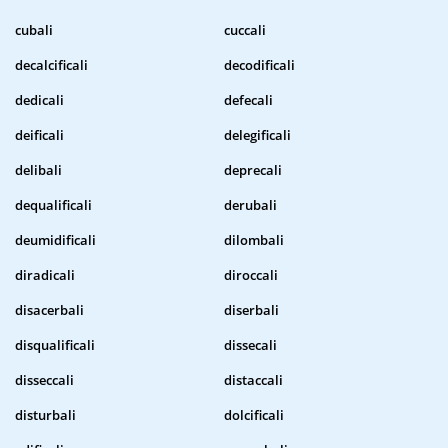
cubali
cuccali
decalcificali
decodificali
dedicali
defecali
deificali
delegificali
delibali
deprecali
dequalificali
derubali
deumidificali
dilombali
diradicali
diroccali
disacerbali
diserbali
disqualificali
dissecali
disseccali
distaccali
disturbali
dolcificali