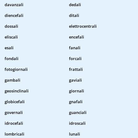
davanzali
dedali
diencefali
ditali
dossali
elettrocentrali
eliscali
encefali
esali
fanali
fondali
forcali
fotogiornali
frattali
gambali
gaviali
geosinclinali
giornali
globicefali
gnafali
governali
guanciali
idrocefali
idroscali
lombricali
lunali