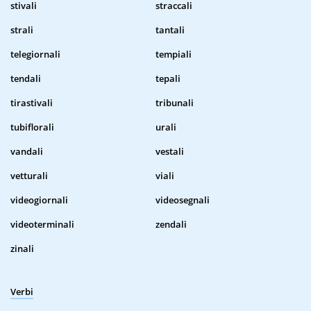
stivali
straccali
strali
tantali
telegiornali
tempiali
tendali
tepali
tirastivali
tribunali
tubiflorali
urali
vandali
vestali
vetturali
viali
videogiornali
videosegnali
videoterminali
zendali
zinali
Verbi