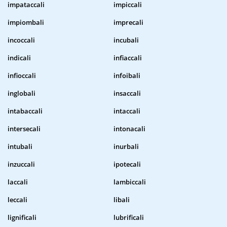
impataccali
impiccali
impiombali
imprecali
incoccali
incubali
indicali
infiaccali
infioccali
infoibali
inglobali
insaccali
intabaccali
intaccali
intersecali
intonacali
intubali
inurbali
inzuccali
ipotecali
laccali
lambiccali
leccali
libali
lignificali
lubrificali