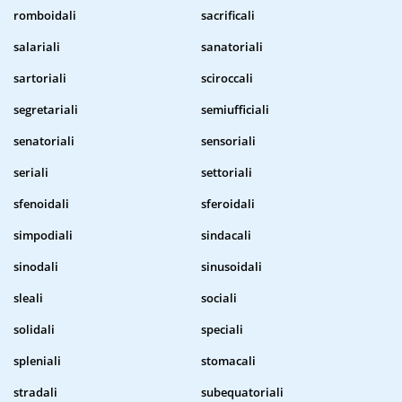
romboidali
sacrificali
salariali
sanatoriali
sartoriali
sciroccali
segretariali
semiufficiali
senatoriali
sensoriali
seriali
settoriali
sfenoidali
sferoidali
simpodiali
sindacali
sinodali
sinusoidali
sleali
sociali
solidali
speciali
spleniali
stomacali
stradali
subequatoriali