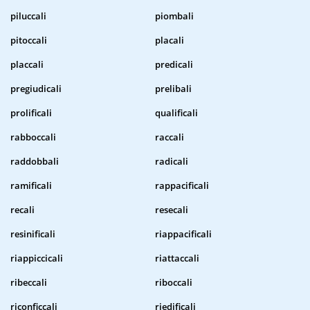
piluccali
piombali
pitoccali
placali
placcali
predicali
pregiudicali
prelibali
prolificali
qualificali
rabboccali
raccali
raddobbali
radicali
ramificali
rappacificali
recali
resecali
resinificali
riappacificali
riappiccicali
riattaccali
ribeccali
riboccali
riconficcali
riedificali