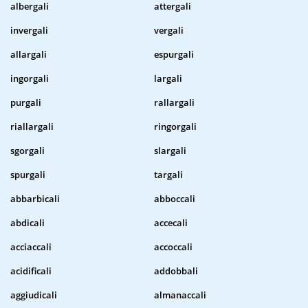
albergali
attergali
invergali
vergali
allargali
espurgali
ingorgali
largali
purgali
rallargali
riallargali
ringorgali
sgorgali
slargali
spurgali
targali
abbarbicali
abboccali
abdicali
accecali
acciaccali
accoccali
acidificali
addobbali
aggiudicali
almanaccali