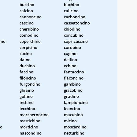
buccino
buchino
calcino
calicino
cannoncino
carboncino
cascino
cassettoncino
cherubino
chiodino
comodino
concubino
ino
coperchino
copricuscino
corpicino
corubino
cucino
cugino
daino
delfino
duchino
echino
faccino
fantaccino
filoncino
flaconcino
furgoncino
gambino
ghiaino
giacobino
golfino
gradino
inchino
lampioncino
lecchino
leoncino
maccheroncino
macubino
mestichino
micino
no
morticino
moscardino
nascondino
netturbino