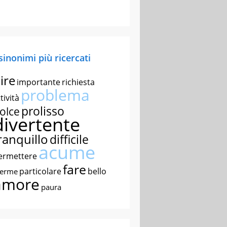
 sinonimi più ricercati
ire
importante
richiesta
problema
tività
prolisso
olce
divertente
ranquillo
difficile
acume
ermettere
fare
particolare
bello
nerme
amore
paura