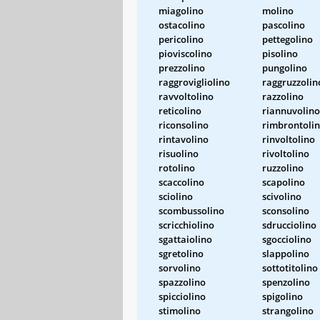
miagolino
molino
ostacolino
pascolino
pericolino
pettegolino
pioviscolino
pisolino
prezzolino
pungolino
raggrovigliolino
raggruzzolin
ravvoltolino
razzolino
reticolino
riannuvolino
riconsolino
rimbrontoli
rintavolino
rinvoltolino
risuolino
rivoltolino
rotolino
ruzzolino
scaccolino
scapolino
sciolino
scivolino
scombussolino
sconsolino
scricchiolino
sdrucciolino
sgattaiolino
sgocciolino
sgretolino
slappolino
sorvolino
sottotitolino
spazzolino
spenzolino
spicciolino
spigolino
stimolino
strangolino