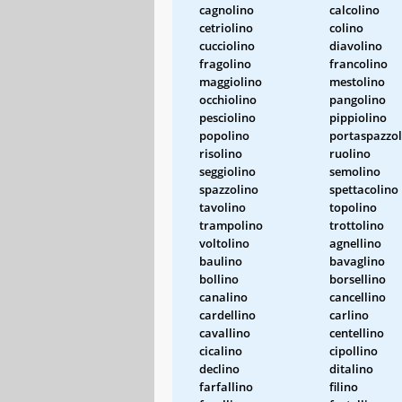
cagnolino
calcolino
cetriolino
colino
cucciolino
diavolino
fragolino
francolino
maggiolino
mestolino
occhiolino
pangolino
pesciolino
pippiolino
popolino
portaspazzol
risolino
ruolino
seggiolino
semolino
spazzolino
spettacolino
tavolino
topolino
trampolino
trottolino
voltolino
agnellino
baulino
bavaglino
bollino
borsellino
canalino
cancellino
cardellino
carlino
cavallino
centellino
cicalino
cipollino
declino
ditalino
farfallino
filino