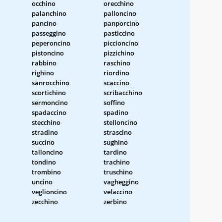
occhino
orecchino
palanchino
palloncino
pancino
panporcino
passeggino
pasticcino
peperoncino
piccioncino
pistoncino
pizzichino
rabbino
raschino
righino
riordino
sanrocchino
scaccino
scortichino
scribacchino
sermoncino
soffino
spadaccino
spadino
stecchino
stelloncino
stradino
strascino
succino
sughino
talloncino
tardino
tondino
trachino
trombino
truschino
uncino
vagheggino
veglioncino
velaccino
zecchino
zerbino