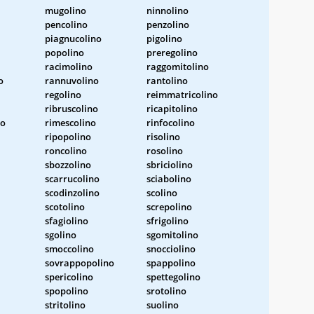
mugolino
ninnolino
pencolino
penzolino
piagnucolino
pigolino
popolino
preregolino
racimolino
raggomitolino
o
rannuvolino
rantolino
regolino
reimmatricolino
ribruscolino
ricapitolino
no
rimescolino
rinfocolino
ripopolino
risolino
roncolino
rosolino
sbozzolino
sbriciolino
scarrucolino
sciabolino
scodinzolino
scolino
scotolino
screpolino
sfagiolino
sfrigolino
sgolino
sgomitolino
smoccolino
snocciolino
sovrappopolino
spappolino
spericolino
spettegolino
spopolino
srotolino
stritolino
suolino