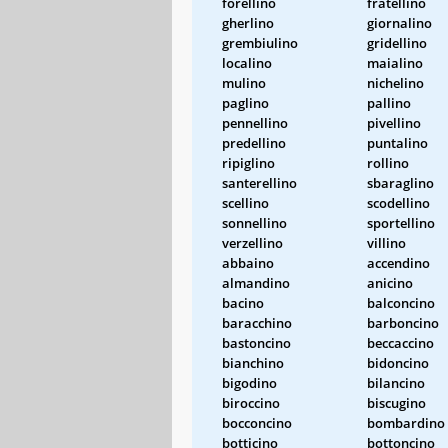
forellino
fratellino
gherlino
giornalino
grembiulino
gridellino
localino
maialino
mulino
nichelino
paglino
pallino
pennellino
pivellino
predellino
puntalino
ripiglino
rollino
santerellino
sbaraglino
scellino
scodellino
sonnellino
sportellino
verzellino
villino
abbaino
accendino
almandino
anicino
bacino
balconcino
baracchino
barboncino
bastoncino
beccaccino
bianchino
bidoncino
bigodino
bilancino
biroccino
biscugino
bocconcino
bombardino
botticino
bottoncino