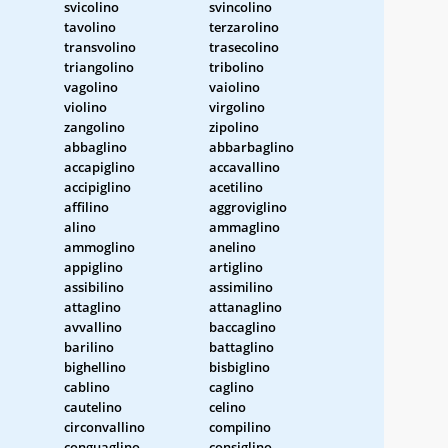
svicolino
svincolino
tavolino
terzarolino
transvolino
trasecolino
triangolino
tribolino
vagolino
vaiolino
violino
virgolino
zangolino
zipolino
abbaglino
abbarbaglino
accapiglino
accavallino
accipiglino
acetilino
affilino
aggroviglino
alino
ammaglino
ammoglino
anelino
appiglino
artiglino
assibilino
assimilino
attaglino
attanaglino
avvallino
baccaglino
barilino
battaglino
bighellino
bisbiglino
cablino
caglino
cautelino
celino
circonvallino
compilino
conguaglino
consiglino