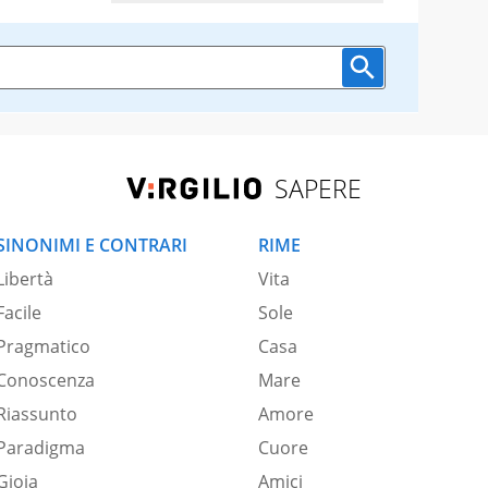
SAPERE
SINONIMI E CONTRARI
RIME
Libertà
Vita
Facile
Sole
Pragmatico
Casa
Conoscenza
Mare
Riassunto
Amore
Paradigma
Cuore
Gioia
Amici