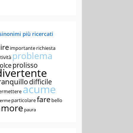
 sinonimi più ricercati
ire
importante
richiesta
problema
tività
prolisso
olce
divertente
ranquillo
difficile
acume
ermettere
fare
particolare
bello
nerme
amore
paura