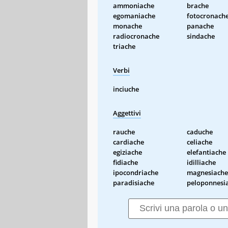
ammoniache
brache
egomaniache
fotocronach
monache
panache
radiocronache
sindache
triache
Verbi
inciuche
Aggettivi
rauche
caduche
cardiache
celiache
egiziache
elefantiache
fidiache
idilliache
ipocondriache
magnesiache
paradisiache
peloponnesi