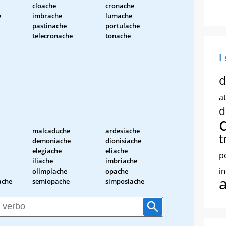
cloache
cronache
e
imbrache
lumache
pastinache
portulache
telecronache
tonache
I
d
at
d
malcaduche
ardesiache
t
demoniache
dionisiache
elegiache
eliache
p
iliache
imbriache
i
olimpiache
opache
ache
semiopache
simposiache