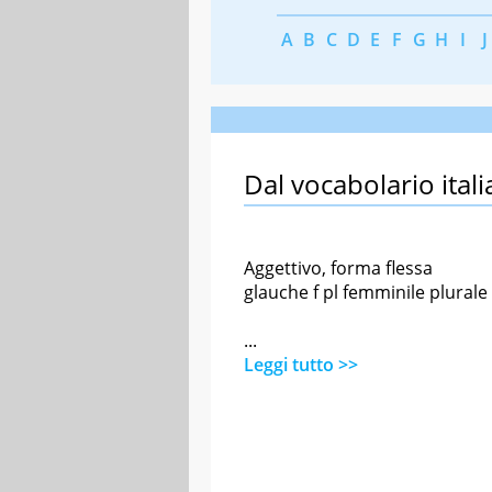
A
B
C
D
E
F
G
H
I
J
Dal vocabolario itali
Aggettivo, forma flessa
glauche f pl femminile plurale
...
Leggi tutto >>