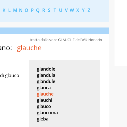
K
L
M
N
O
P
Q
R
S
T
U
V
W
X
Y
Z
tratto dalla voce GLAUCHE del Wikizionario
ano:
glauche
glandole
glandula
 di glauco
glandule
glauca
glauche
glauchi
glauco
glaucoma
gleba