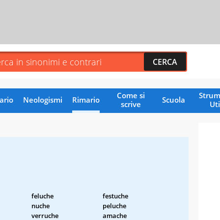
Come si
Strum
ario
Neologismi
Rimario
Scuola
scrive
Uti
feluche
festuche
nuche
peluche
verruche
amache