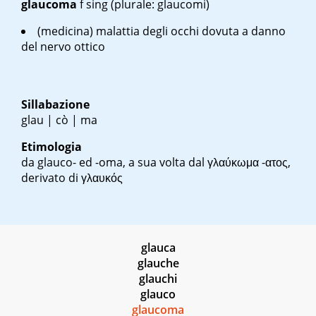
glaucoma
f
sing
(plurale: glaucomi)
(medicina) malattia degli occhi dovuta a danno
del nervo ottico
Sillabazione
glau | cò | ma
Etimologia
da glauco- ed -oma, a sua volta dal γλαύκωμα -ατος,
derivato di γλαυκός
glauca
glauche
glauchi
glauco
glaucoma