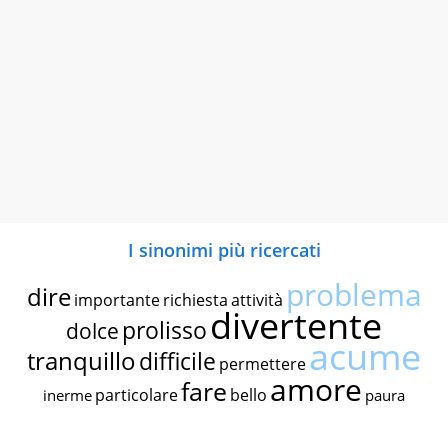
I sinonimi più ricercati
problema
dire
importante
richiesta
attività
divertente
prolisso
dolce
acume
tranquillo
difficile
permettere
amore
fare
particolare
bello
inerme
paura