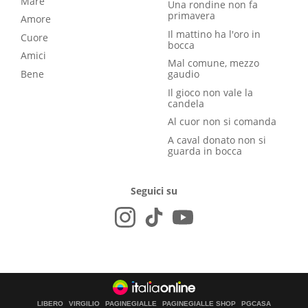
Mare
Una rondine non fa
primavera
Amore
Il mattino ha l'oro in
Cuore
bocca
Amici
Mal comune, mezzo
Bene
gaudio
Il gioco non vale la
candela
Al cuor non si comanda
A caval donato non si
guarda in bocca
Seguici su
LIBERO
VIRGILIO
PAGINEGIALLE
PAGINEGIALLE SHOP
PGCASA