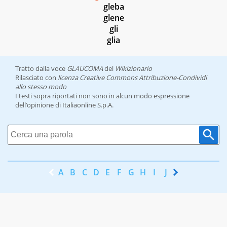
gleba
glene
gli
glia
Tratto dalla voce
GLAUCOMA
del
Wikizionario
Rilasciato con
licenza Creative Commons Attribuzione-Condividi
allo stesso modo
I testi sopra riportati non sono in alcun modo espressione
dell’opinione di Italiaonline S.p.A.
A
B
C
D
E
F
G
H
I
J
K
L
M
N