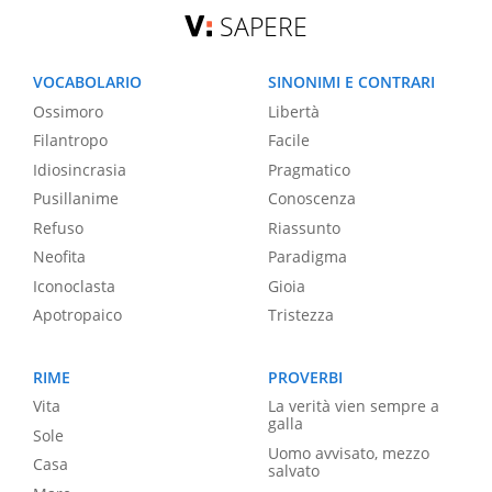
SAPERE
VOCABOLARIO
SINONIMI E CONTRARI
Ossimoro
Libertà
Filantropo
Facile
Idiosincrasia
Pragmatico
Pusillanime
Conoscenza
Refuso
Riassunto
Neofita
Paradigma
Iconoclasta
Gioia
Apotropaico
Tristezza
RIME
PROVERBI
Vita
La verità vien sempre a
galla
Sole
Uomo avvisato, mezzo
Casa
salvato