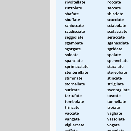
rivoltellate
roccate
ruzzolate
saccate
sbafate
sbirciate
sbuffate
scacciate
schioccate
sciabolate
scudisciate
sculacciate
seggiolate
seraccate
sgambate
sganasciate
sgorgate
sgridate
soldate
spalate
spanciate
spennellate
sprimacciate
stacciate
stenterellate
stereobate
stimmate
stincate
stornellate
strigliate
suricate
sventagliate
tartufate
tascate
tombolate
tonnellate
trincate
troiate
vaccate
vagliate
vangate
vassoiate
vigliaccate
vogate
zaffate
zoccolate