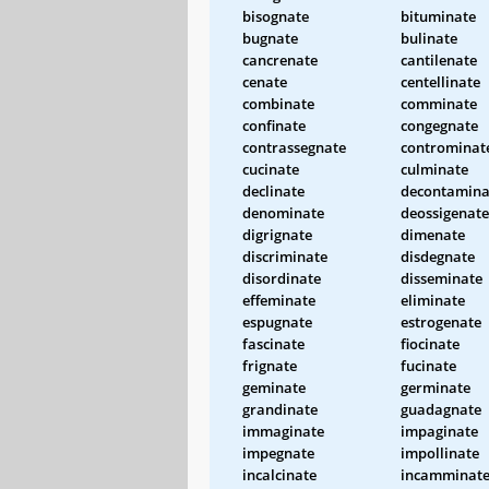
bisognate
bituminate
bugnate
bulinate
cancrenate
cantilenate
cenate
centellinate
combinate
comminate
confinate
congegnate
contrassegnate
controminat
cucinate
culminate
declinate
decontamina
denominate
deossigenate
digrignate
dimenate
discriminate
disdegnate
disordinate
disseminate
effeminate
eliminate
espugnate
estrogenate
fascinate
fiocinate
frignate
fucinate
geminate
germinate
grandinate
guadagnate
immaginate
impaginate
impegnate
impollinate
incalcinate
incamminat