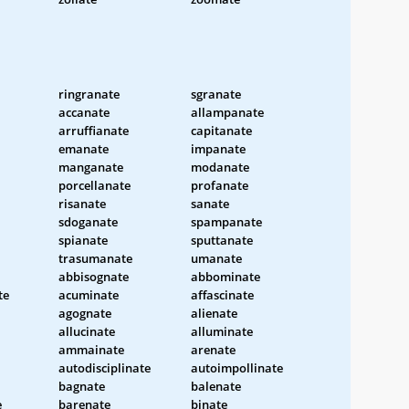
ringranate
sgranate
accanate
allampanate
arruffianate
capitanate
emanate
impanate
manganate
modanate
porcellanate
profanate
risanate
sanate
sdoganate
spampanate
spianate
sputtanate
trasumanate
umanate
abbisognate
abbominate
te
acuminate
affascinate
agognate
alienate
allucinate
alluminate
ammainate
arenate
autodisciplinate
autoimpollinate
bagnate
balenate
e
barenate
binate