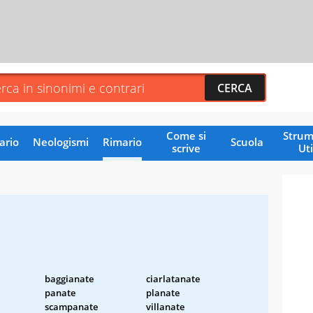
Come si
Strum
ario
Neologismi
Rimario
Scuola
scrive
Uti
baggianate
ciarlatanate
panate
planate
scampanate
villanate