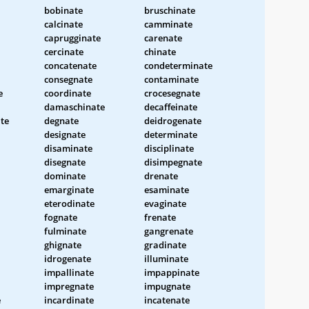
bobinate
bruschinate
calcinate
camminate
caprugginate
carenate
cercinate
chinate
concatenate
condeterminate
consegnate
contaminate
e
coordinate
crocesegnate
damaschinate
decaffeinate
te
degnate
deidrogenate
designate
determinate
disaminate
disciplinate
disegnate
disimpegnate
dominate
drenate
emarginate
esaminate
eterodinate
evaginate
fognate
frenate
fulminate
gangrenate
ghignate
gradinate
idrogenate
illuminate
impallinate
impappinate
impregnate
impugnate
e
incardinate
incatenate