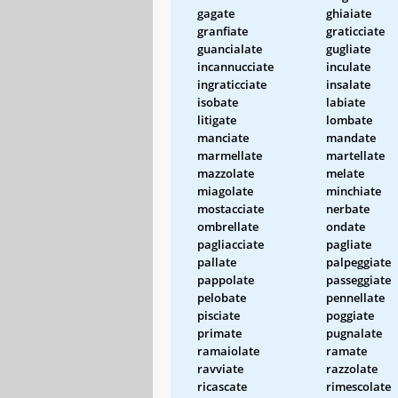
gagate
ghiaiate
granfiate
graticciate
guancialate
gugliate
incannucciate
inculate
ingraticciate
insalate
isobate
labiate
litigate
lombate
manciate
mandate
marmellate
martellate
mazzolate
melate
miagolate
minchiate
mostacciate
nerbate
ombrellate
ondate
pagliacciate
pagliate
pallate
palpeggiate
pappolate
passeggiate
pelobate
pennellate
pisciate
poggiate
primate
pugnalate
ramaiolate
ramate
ravviate
razzolate
ricascate
rimescolate