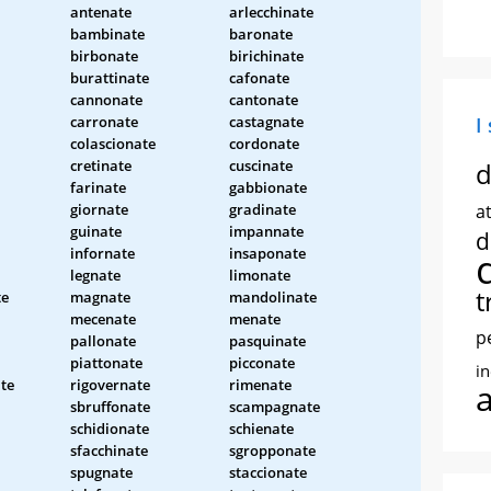
antenate
arlecchinate
bambinate
baronate
birbonate
birichinate
burattinate
cafonate
cannonate
cantonate
carronate
castagnate
I
colascionate
cordonate
cretinate
cuscinate
d
farinate
gabbionate
giornate
gradinate
at
guinate
impannate
d
infornate
insaponate
legnate
limonate
t
te
magnate
mandolinate
mecenate
menate
p
pallonate
pasquinate
piattonate
picconate
i
te
rigovernate
rimenate
sbruffonate
scampagnate
schidionate
schienate
sfacchinate
sgropponate
spugnate
staccionate