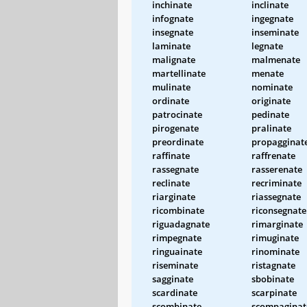
inchinate
inclinate
infognate
ingegnate
insegnate
inseminate
laminate
legnate
malignate
malmenate
martellinate
menate
mulinate
nominate
ordinate
originate
patrocinate
pedinate
pirogenate
pralinate
preordinate
propagginat
raffinate
raffrenate
rassegnate
rasserenate
reclinate
recriminate
riarginate
riassegnate
ricombinate
riconsegnate
riguadagnate
rimarginate
rimpegnate
rimuginate
ringuainate
rinominate
riseminate
ristagnate
sagginate
sbobinate
scardinate
scarpinate
scombinate
scompaginat