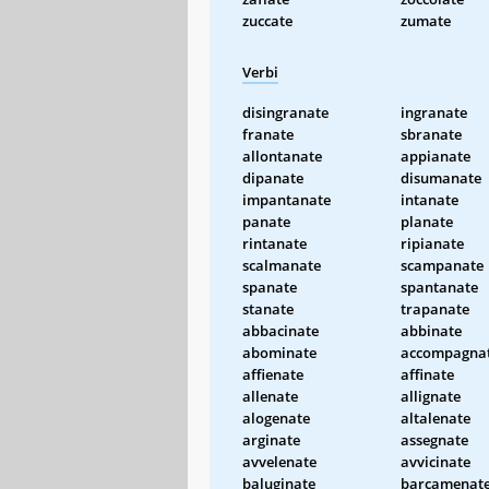
zuccate
zumate
Verbi
disingranate
ingranate
franate
sbranate
allontanate
appianate
dipanate
disumanate
impantanate
intanate
panate
planate
rintanate
ripianate
scalmanate
scampanate
spanate
spantanate
stanate
trapanate
abbacinate
abbinate
abominate
accompagna
affienate
affinate
allenate
allignate
alogenate
altalenate
arginate
assegnate
avvelenate
avvicinate
baluginate
barcamenat