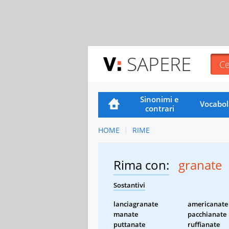
SAPERE
Sinonimi e
Vocabol
contrari
HOME
RIME
Rima con:
granate
Sostantivi
lanciagranate
americanate
manate
pacchianate
puttanate
ruffianate