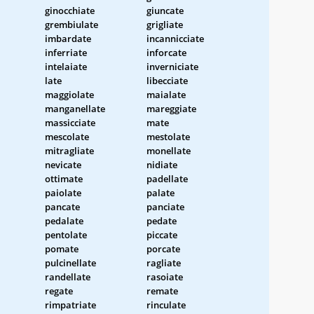
ginocchiate
giuncate
grembiulate
grigliate
imbardate
incannicciate
inferriate
inforcate
intelaiate
inverniciate
late
libecciate
maggiolate
maialate
manganellate
mareggiate
massicciate
mate
mescolate
mestolate
mitragliate
monellate
nevicate
nidiate
ottimate
padellate
paiolate
palate
pancate
panciate
pedalate
pedate
pentolate
piccate
pomate
porcate
pulcinellate
ragliate
randellate
rasoiate
regate
remate
rimpatriate
rinculate