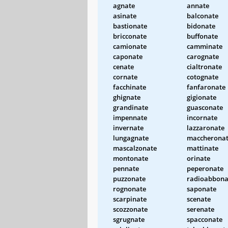
agnate
annate
asinate
balconate
bastionate
bidonate
bricconate
buffonate
camionate
camminate
caponate
carognate
cenate
cialtronate
cornate
cotognate
facchinate
fanfaronate
ghignate
gigionate
grandinate
guasconate
impennate
incornate
invernate
lazzaronate
lungagnate
maccherona
mascalzonate
mattinate
montonate
orinate
pennate
peperonate
puzzonate
radioabbona
rognonate
saponate
scarpinate
scenate
scozzonate
serenate
sgrugnate
spacconate