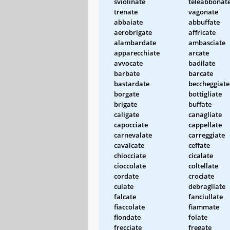
sviolinate
teleabbonat
trenate
vagonate
abbaiate
abbuffate
aerobrigate
affricate
alambardate
ambasciate
apparecchiate
arcate
avvocate
badilate
barbate
barcate
bastardate
beccheggiate
borgate
bottigliate
brigate
buffate
caligate
canagliate
capocciate
cappellate
carnevalate
carreggiate
cavalcate
ceffate
chiocciate
cicalate
cioccolate
coltellate
cordate
crociate
culate
debragliate
falcate
fanciullate
fiaccolate
fiammate
fiondate
folate
frecciate
fregate