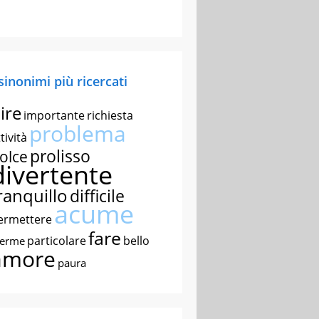
 sinonimi più ricercati
ire
importante
richiesta
problema
tività
prolisso
olce
divertente
ranquillo
difficile
acume
ermettere
fare
particolare
bello
nerme
amore
paura