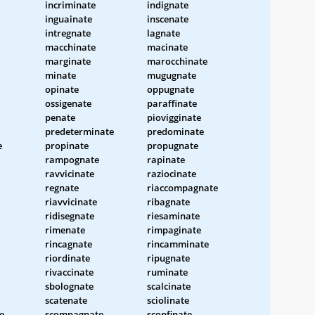
incriminate
indignate
inguainate
inscenate
intregnate
lagnate
macchinate
macinate
marginate
marocchinate
minate
mugugnate
opinate
oppugnate
ossigenate
paraffinate
penate
piovigginate
predeterminate
predominate
e
propinate
propugnate
rampognate
rapinate
ravvicinate
raziocinate
regnate
riaccompagnate
riavvicinate
ribagnate
ridisegnate
riesaminate
rimenate
rimpaginate
rincagnate
rincamminate
riordinate
ripugnate
rivaccinate
ruminate
sbolognate
scalcinate
scatenate
sciolinate
e
scompagnate
sconfinate