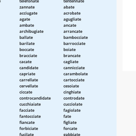
e
telefonate
tentennate
zannate
abate
acciugate
acrobate
agate
agugliate
ambate
ancate
archibugiate
arrancate
ballate
bambocciate
barilate
barrocciate
boccate
boiate
bracciate
brancate
cacate
cagliate
candidate
cannicciate
capriate
carambolate
carrellate
cartocciate
cervellate
cesoiate
ciccate
cinghiate
controcandidate
controdate
cucchiaiate
cucciolate
facciate
fagiolate
fantocciate
fate
fiancate
figliate
forbiciate
forcate
fucilate
gabbiate