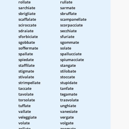
rollate
rullate
sarchiate
sarmate
sbrigliate
sbruffate
scaffalate
scampanellate
sciroccate
scorpacciate
sdraiate
secchiate
sforbiciate
sfuriate
sgobbate
sgommate
soffermate
solate
spallate
spallucciate
spiedate
spiumacciate
staffilate
stangate
stigmate
stilobate
stivalate
stoccate
strimpellate
stupidate
taccate
tanfate
tavolate
tegamate
torsolate
trasvolate
tuffate
unghiate
vallate
vanesiate
veleggiate
vergate
volate
volgate
zollate
zoomate