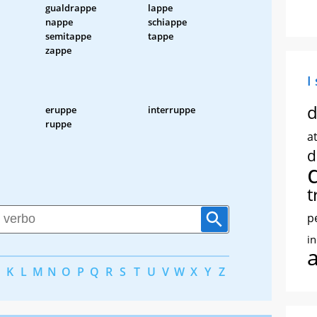
gualdrappe
lappe
nappe
schiappe
semitappe
tappe
zappe
I
d
eruppe
interruppe
ruppe
at
d
t
p
i
K
L
M
N
O
P
Q
R
S
T
U
V
W
X
Y
Z