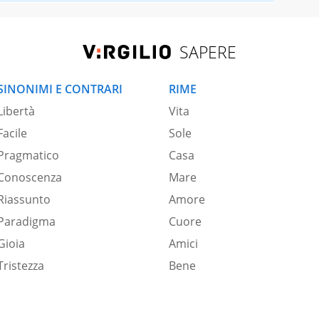
SAPERE
SINONIMI E CONTRARI
RIME
Libertà
Vita
Facile
Sole
Pragmatico
Casa
Conoscenza
Mare
Riassunto
Amore
Paradigma
Cuore
Gioia
Amici
Tristezza
Bene