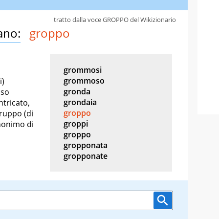
tratto dalla voce GROPPO del Wikizionario
ano:
groppo
grommosi
grommoso
i)
gronda
nso
grondaia
ntricato,
groppo
gruppo (di
groppi
inonimo di
groppo
gropponata
gropponate