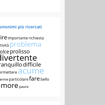
 sinonimi più ricercati
ire
importante
richiesta
problema
tività
prolisso
olce
divertente
ranquillo
difficile
acume
ermettere
fare
particolare
bello
nerme
amore
paura