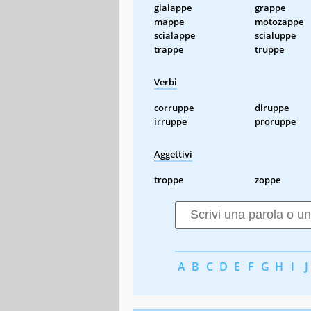
gialappe
grappe
mappe
motozappe
scialappe
scialuppe
trappe
truppe
Verbi
corruppe
diruppe
irruppe
proruppe
Aggettivi
troppe
zoppe
A
B
C
D
E
F
G
H
I
J