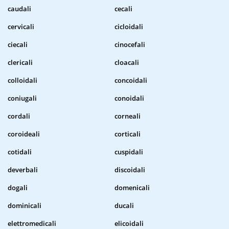
caudali
cecali
cervicali
cicloidali
ciecali
cinocefali
clericali
cloacali
colloidali
concoidali
coniugali
conoidali
cordali
corneali
coroideali
corticali
cotidali
cuspidali
deverbali
discoidali
dogali
domenicali
dominicali
ducali
elettromedicali
elicoidali