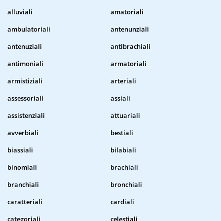
alluviali
amatoriali
ambulatoriali
antenunziali
antenuziali
antibrachiali
antimoniali
armatoriali
armistiziali
arteriali
assessoriali
assiali
assistenziali
attuariali
avverbiali
bestiali
biassiali
bilabiali
binomiali
brachiali
branchiali
bronchiali
caratteriali
cardiali
categoriali
celestiali