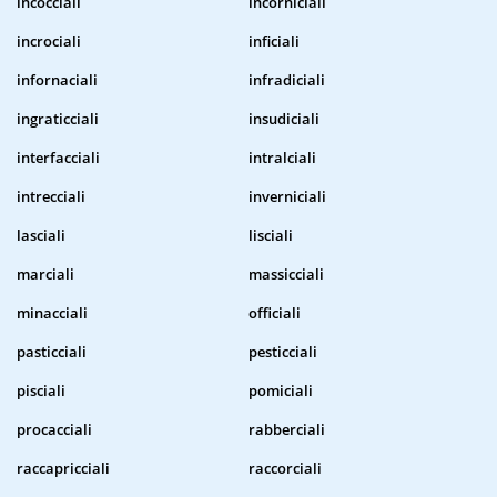
incocciali
incorniciali
incrociali
inficiali
infornaciali
infradiciali
ingraticciali
insudiciali
interfacciali
intralciali
intrecciali
inverniciali
lasciali
lisciali
marciali
massicciali
minacciali
officiali
pasticciali
pesticciali
pisciali
pomiciali
procacciali
rabberciali
raccapricciali
raccorciali