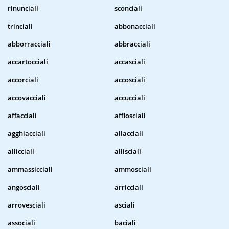
rinunciali
sconciali
trinciali
abbonacciali
abborracciali
abbracciali
accartocciali
accasciali
accorciali
accosciali
accovacciali
accucciali
affacciali
afflosciali
agghiacciali
allacciali
allicciali
allisciali
ammassicciali
ammosciali
angosciali
arricciali
arrovesciali
asciali
associali
baciali