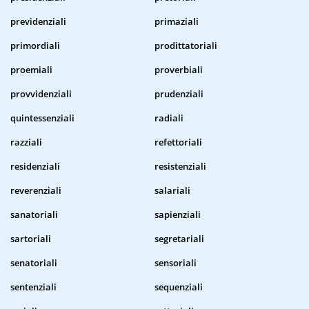
previdenziali
primaziali
primordiali
prodittatoriali
proemiali
proverbiali
provvidenziali
prudenziali
quintessenziali
radiali
razziali
refettoriali
residenziali
resistenziali
reverenziali
salariali
sanatoriali
sapienziali
sartoriali
segretariali
senatoriali
sensoriali
sentenziali
sequenziali