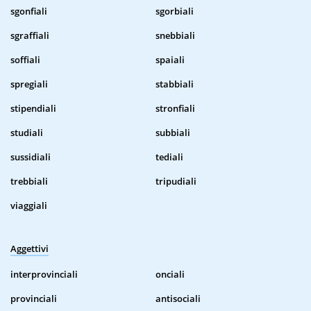
sgonfiali
sgorbiali
sgraffiali
snebbiali
soffiali
spaiali
spregiali
stabbiali
stipendiali
stronfiali
studiali
subbiali
sussidiali
tediali
trebbiali
tripudiali
viaggiali
Aggettivi
interprovinciali
onciali
provinciali
antisociali