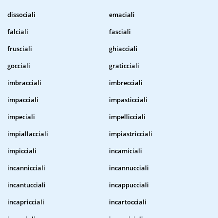
dissociali
emaciali
falciali
fasciali
frusciali
ghiacciali
gocciali
graticciali
imbracciali
imbrecciali
impacciali
impasticciali
impeciali
impellicciali
impiallacciali
impiastricciali
impicciali
incamiciali
incannicciali
incannucciali
incantucciali
incappucciali
incapricciali
incartocciali