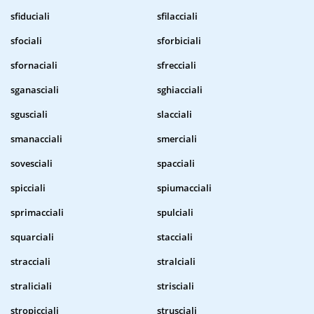
sfiduciali
sfilacciali
sfociali
sforbiciali
sfornaciali
sfrecciali
sganasciali
sghiacciali
sgusciali
slacciali
smanacciali
smerciali
sovesciali
spacciali
spicciali
spiumacciali
sprimacciali
spulciali
squarciali
stacciali
stracciali
stralciali
straliciali
strisciali
stropicciali
strusciali