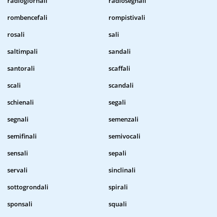
radiogiornali
radiosegnali
rombencefali
rompistivali
rosali
sali
saltimpali
sandali
santorali
scaffali
scali
scandali
schienali
segali
segnali
semenzali
semifinali
semivocali
sensali
sepali
servali
sinclinali
sottogrondali
spirali
sponsali
squali