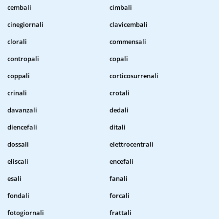
cembali
cimbali
cinegiornali
clavicembali
clorali
commensali
contropali
copali
coppali
corticosurrenali
crinali
crotali
davanzali
dedali
diencefali
ditali
dossali
elettrocentrali
eliscali
encefali
esali
fanali
fondali
forcali
fotogiornali
frattali