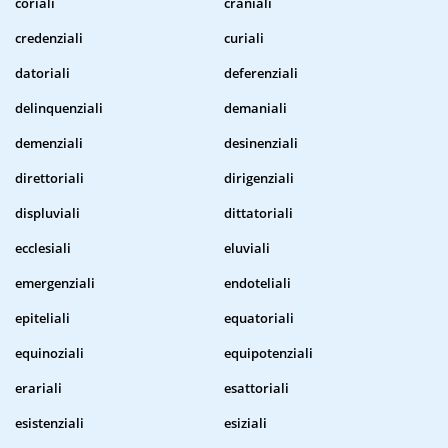
coriali
craniali
credenziali
curiali
datoriali
deferenziali
delinquenziali
demaniali
demenziali
desinenziali
direttoriali
dirigenziali
displuviali
dittatoriali
ecclesiali
eluviali
emergenziali
endoteliali
epiteliali
equatoriali
equinoziali
equipotenziali
erariali
esattoriali
esistenziali
esiziali