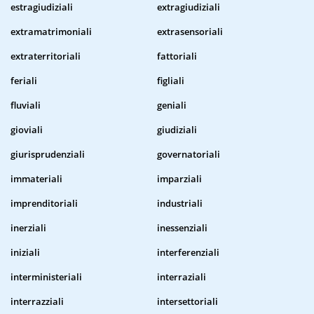
estragiudiziali
extragiudiziali
extramatrimoniali
extrasensoriali
extraterritoriali
fattoriali
feriali
figliali
fluviali
geniali
gioviali
giudiziali
giurisprudenziali
governatoriali
immateriali
imparziali
imprenditoriali
industriali
inerziali
inessenziali
iniziali
interferenziali
interministeriali
interraziali
interrazziali
intersettoriali