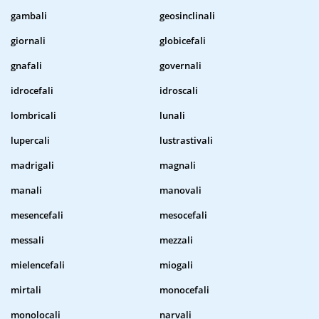
gambali
geosinclinali
giornali
globicefali
gnafali
governali
idrocefali
idroscali
lombricali
lunali
lupercali
lustrastivali
madrigali
magnali
manali
manovali
mesencefali
mesocefali
messali
mezzali
mielencefali
miogali
mirtali
monocefali
monolocali
narvali