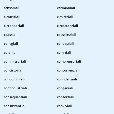
censoriali
cerimoniali
cicatriziali
cimiteriali
circondariali
circostanziali
coassiali
coessenziali
collegiali
colloquiali
coloniali
comiziali
commissariali
comprensoriali
concistoriali
concorrenziali
condominiali
confidenziali
confindustriali
congeniali
consequenziali
consorziali
consustanziali
conviviali