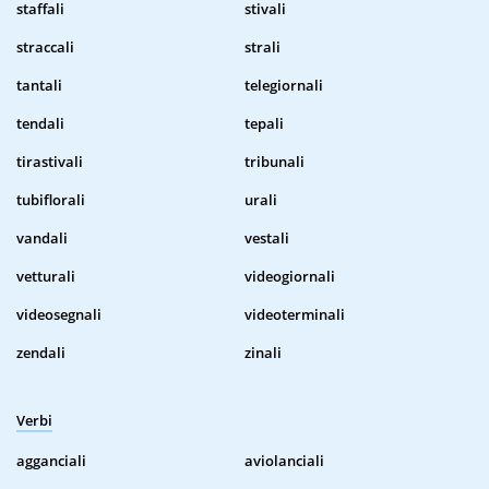
staffali
stivali
straccali
strali
tantali
telegiornali
tendali
tepali
tirastivali
tribunali
tubiflorali
urali
vandali
vestali
vetturali
videogiornali
videosegnali
videoterminali
zendali
zinali
Verbi
agganciali
aviolanciali