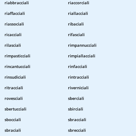
riabbracciali
riaccorciali
riaffacciali
riallacciali
riassociali
ribaciali
ricacciali
rifasciali
rilasciali
rimpannucciali
rimpasticciali
rimpiallacciali
rincantucciali
rinfacciali
rinsudiciali
rintracciali
ritracciali
riverniciali
rovesciali
sberciali
sbertucciali
sbirciali
sbocciali
sbracciali
sbraciali
sbrecciali