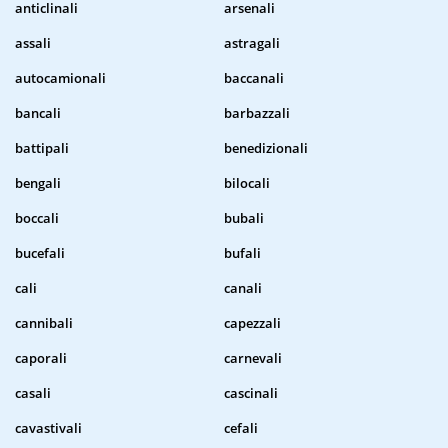
anticlinali
arsenali
assali
astragali
autocamionali
baccanali
bancali
barbazzali
battipali
benedizionali
bengali
bilocali
boccali
bubali
bucefali
bufali
cali
canali
cannibali
capezzali
caporali
carnevali
casali
cascinali
cavastivali
cefali