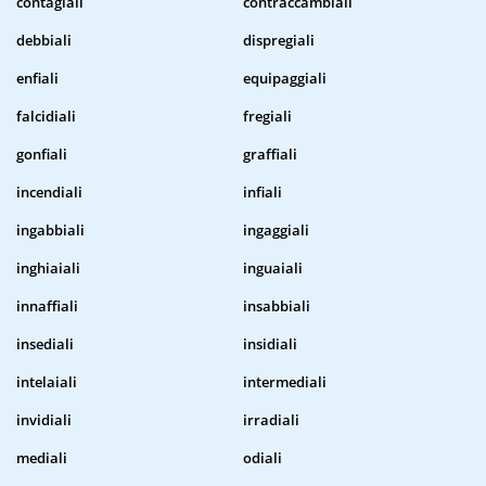
contagiali
contraccambiali
debbiali
dispregiali
enfiali
equipaggiali
falcidiali
fregiali
gonfiali
graffiali
incendiali
infiali
ingabbiali
ingaggiali
inghiaiali
inguaiali
innaffiali
insabbiali
insediali
insidiali
intelaiali
intermediali
invidiali
irradiali
mediali
odiali