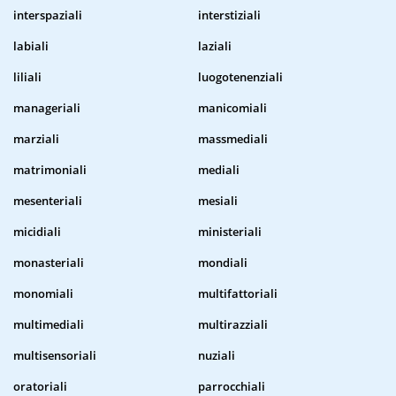
interspaziali
interstiziali
labiali
laziali
liliali
luogotenenziali
manageriali
manicomiali
marziali
massmediali
matrimoniali
mediali
mesenteriali
mesiali
micidiali
ministeriali
monasteriali
mondiali
monomiali
multifattoriali
multimediali
multirazziali
multisensoriali
nuziali
oratoriali
parrocchiali