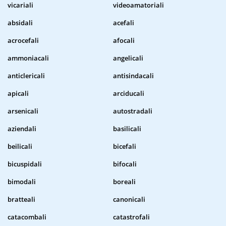
vicariali
videoamatoriali
absidali
acefali
acrocefali
afocali
ammoniacali
angelicali
anticlericali
antisindacali
apicali
arciducali
arsenicali
autostradali
aziendali
basilicali
beilicali
bicefali
bicuspidali
bifocali
bimodali
boreali
bratteali
canonicali
catacombali
catastrofali