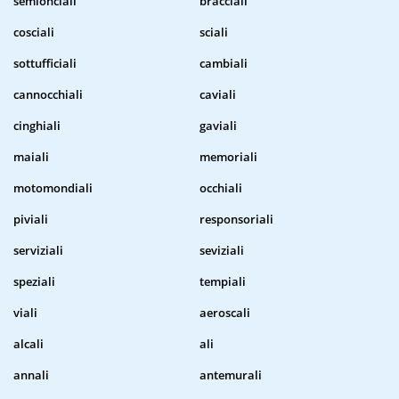
semionciali
bracciali
cosciali
sciali
sottufficiali
cambiali
cannocchiali
caviali
cinghiali
gaviali
maiali
memoriali
motomondiali
occhiali
piviali
responsoriali
serviziali
seviziali
speziali
tempiali
viali
aeroscali
alcali
ali
annali
antemurali