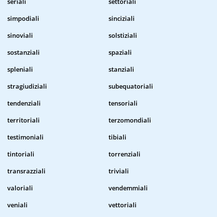
seriali
settoriali
simpodiali
sinciziali
sinoviali
solstiziali
sostanziali
spaziali
spleniali
stanziali
stragiudiziali
subequatoriali
tendenziali
tensoriali
territoriali
terzomondiali
testimoniali
tibiali
tintoriali
torrenziali
transrazziali
triviali
valoriali
vendemmiali
veniali
vettoriali