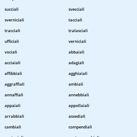
succiali
svecciali
sverniciali
tacciali
tracciali
tralasciali
ufficiali
verniciali
vociali
abbaiali
acciaiali
adagiali
affibbiali
agghiaiali
aggraffiali
ambiali
annaffiali
annebbiali
appaiali
appollaiali
arrabbiali
assediali
cambiali
compendiali