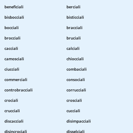
beneficiali
berciali
bisbocciali
bisticciali
bocciali
bracciali
brocciali
bruciali
cacciali
calciali
camosciali
chiocciali
ciucciali
combaciali
commerciali
consociali
controbracciali
corrucciali
crociali
crosciali
crucciali
cucciali
discacciali
disimpacciali
disincrociali
disselciali