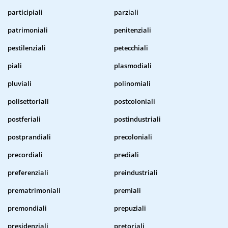
participiali
parziali
patrimoniali
penitenziali
pestilenziali
petecchiali
piali
plasmodiali
pluviali
polinomiali
polisettoriali
postcoloniali
postferiali
postindustriali
postprandiali
precoloniali
precordiali
prediali
preferenziali
preindustriali
prematrimoniali
premiali
premondiali
prepuziali
presidenziali
pretoriali