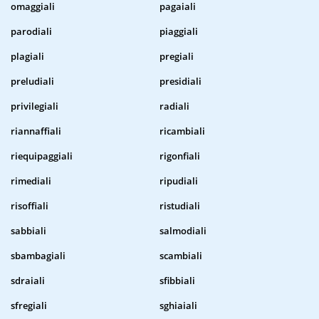
omaggiali
pagaiali
parodiali
piaggiali
plagiali
pregiali
preludiali
presidiali
privilegiali
radiali
riannaffiali
ricambiali
riequipaggiali
rigonfiali
rimediali
ripudiali
risoffiali
ristudiali
sabbiali
salmodiali
sbambagiali
scambiali
sdraiali
sfibbiali
sfregiali
sghiaiali