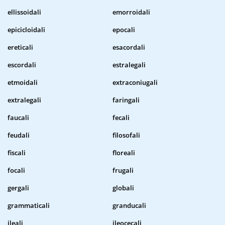
ellissoidali
emorroidali
epicicloidali
epocali
ereticali
esacordali
escordali
estralegali
etmoidali
extraconiugali
extralegali
faringali
faucali
fecali
feudali
filosofali
fiscali
floreali
focali
frugali
gergali
globali
grammaticali
granducali
ileali
ileocecali