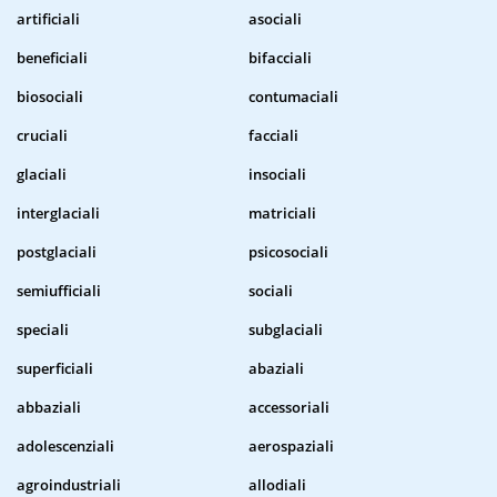
artificiali
asociali
beneficiali
bifacciali
biosociali
contumaciali
cruciali
facciali
glaciali
insociali
interglaciali
matriciali
postglaciali
psicosociali
semiufficiali
sociali
speciali
subglaciali
superficiali
abaziali
abbaziali
accessoriali
adolescenziali
aerospaziali
agroindustriali
allodiali