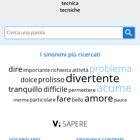
tecnica
tecniche
I sinonimi più ricercati
problema
dire
importante
richiesta
attività
divertente
prolisso
dolce
acume
tranquillo
difficile
permettere
amore
fare
particolare
bello
inerme
paura
SAPERE
VOCABOLARIO
SINONIMI E CONTRARI