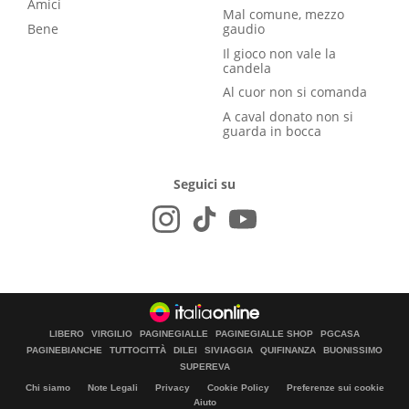
Amici
Mal comune, mezzo
Bene
gaudio
Il gioco non vale la
candela
Al cuor non si comanda
A caval donato non si
guarda in bocca
Seguici su
LIBERO
VIRGILIO
PAGINEGIALLE
PAGINEGIALLE SHOP
PGCASA
PAGINEBIANCHE
TUTTOCITTÀ
DILEI
SIVIAGGIA
QUIFINANZA
BUONISSIMO
SUPEREVA
Chi siamo
Note Legali
Privacy
Cookie Policy
Preferenze sui cookie
Aiuto