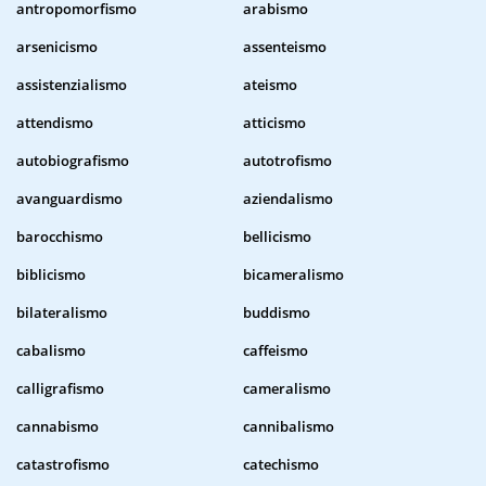
antropomorfismo
arabismo
arsenicismo
assenteismo
assistenzialismo
ateismo
attendismo
atticismo
autobiografismo
autotrofismo
avanguardismo
aziendalismo
barocchismo
bellicismo
biblicismo
bicameralismo
bilateralismo
buddismo
cabalismo
caffeismo
calligrafismo
cameralismo
cannabismo
cannibalismo
catastrofismo
catechismo