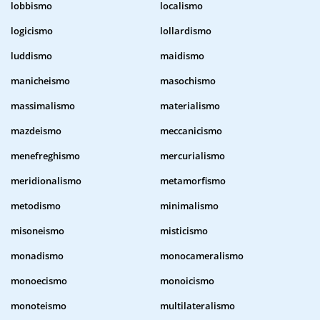
lobbismo
localismo
logicismo
lollardismo
luddismo
maidismo
manicheismo
masochismo
massimalismo
materialismo
mazdeismo
meccanicismo
menefreghismo
mercurialismo
meridionalismo
metamorfismo
metodismo
minimalismo
misoneismo
misticismo
monadismo
monocameralismo
monoecismo
monoicismo
monoteismo
multilateralismo