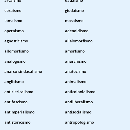
arcaismo
dadaismo
ebraismo
giudaismo
lamaismo
mosaismo
operaismo
adenoidismo
agnosticismo
allelomorfismo
allomorfismo
amorfismo
analogismo
anarchismo
anarco-sindacalismo
anatocismo
anglicismo
animalismo
anticlericalismo
anticolonialismo
antifascismo
antiliberalismo
antimperialismo
antisocialismo
antistoricismo
antropologismo