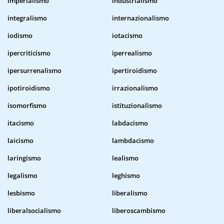
imperialismo
industrialismo
integralismo
internazionalismo
iodismo
iotacismo
ipercriticismo
iperrealismo
ipersurrenalismo
ipertiroidismo
ipotiroidismo
irrazionalismo
isomorfismo
istituzionalismo
itacismo
labdacismo
laicismo
lambdacismo
laringismo
lealismo
legalismo
leghismo
lesbismo
liberalismo
liberalsocialismo
liberoscambismo