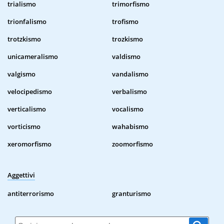
trialismo
trimorfismo
trionfalismo
trofismo
trotzkismo
trozkismo
unicameralismo
valdismo
valgismo
vandalismo
velocipedismo
verbalismo
verticalismo
vocalismo
vorticismo
wahabismo
xeromorfismo
zoomorfismo
Aggettivi
antiterrorismo
granturismo