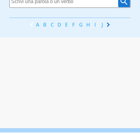
A
B
C
D
E
F
G
H
I
J
K
L
M
N