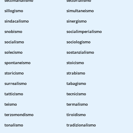
settimanalismo
settorialismo
sillogismo
simultaneismo
sindacalismo
sinergismo
snobismo
socialimperialismo
socialismo
sociologismo
solecismo
sostanzialismo
spontaneismo
stoicismo
storicismo
strabismo
surrealismo
tabagismo
tatticismo
tecnicismo
teismo
termalismo
terzomondismo
tiroidismo
tonalismo
tradizionalismo