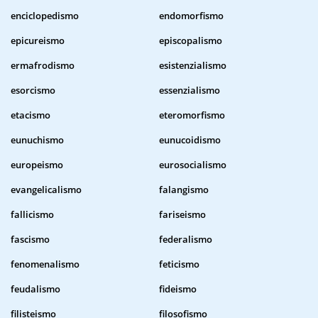
enciclopedismo
endomorfismo
epicureismo
episcopalismo
ermafrodismo
esistenzialismo
esorcismo
essenzialismo
etacismo
eteromorfismo
eunuchismo
eunucoidismo
europeismo
eurosocialismo
evangelicalismo
falangismo
fallicismo
fariseismo
fascismo
federalismo
fenomenalismo
feticismo
feudalismo
fideismo
filisteismo
filosofismo