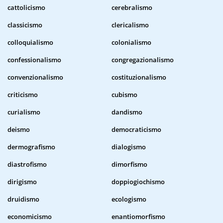
cattolicismo
cerebralismo
classicismo
clericalismo
colloquialismo
colonialismo
confessionalismo
congregazionalismo
convenzionalismo
costituzionalismo
criticismo
cubismo
curialismo
dandismo
deismo
democraticismo
dermografismo
dialogismo
diastrofismo
dimorfismo
dirigismo
doppiogiochismo
druidismo
ecologismo
economicismo
enantiomorfismo