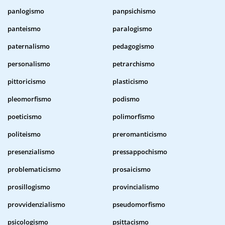
panlogismo
panpsichismo
panteismo
paralogismo
paternalismo
pedagogismo
personalismo
petrarchismo
pittoricismo
plasticismo
pleomorfismo
podismo
poeticismo
polimorfismo
politeismo
preromanticismo
presenzialismo
pressappochismo
problematicismo
prosaicismo
prosillogismo
provincialismo
provvidenzialismo
pseudomorfismo
psicologismo
psittacismo