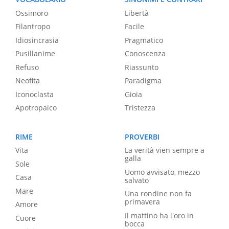
Ossimoro
Libertà
Filantropo
Facile
Idiosincrasia
Pragmatico
Pusillanime
Conoscenza
Refuso
Riassunto
Neofita
Paradigma
Iconoclasta
Gioia
Apotropaico
Tristezza
RIME
PROVERBI
Vita
La verità vien sempre a
galla
Sole
Uomo avvisato, mezzo
Casa
salvato
Mare
Una rondine non fa
primavera
Amore
Il mattino ha l'oro in
Cuore
bocca