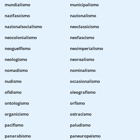
mundialismo
municipalismo
nazifascismo
nazionalismo
nazionalsocialismo
neoclassicismo
neocolonialismo
neofascismo
neoguelfismo
neoimperialismo
neologismo
neorealismo
nomadismo
nominalismo
nudismo
occasionalismo
ofidismo
oleografismo
ontologismo
orfismo
organicismo
ostracismo
pacifismo
paludismo
panarabismo
paneuropeismo