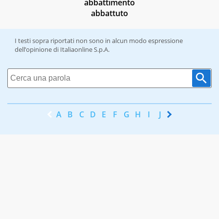
abbattimento
abbattuto
I testi sopra riportati non sono in alcun modo espressione
dell’opinione di Italiaonline S.p.A.
A
B
C
D
E
F
G
H
I
J
K
L
M
N