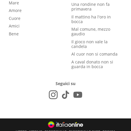
Mare
Una rondine non fa
primavera
Amore
Il mattino ha l'oro in
Cuore
bocca
Amici
Mal comune, mezzo
Bene
gaudio
Il gioco non vale la
candela
Al cuor non si comanda
A caval donato non si
guarda in bocca
Seguici su