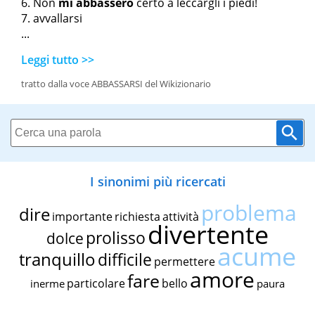
Non
mi abbasserò
certo a leccargli i piedi!
avvallarsi
...
Leggi tutto >>
tratto dalla voce ABBASSARSI del Wikizionario
I sinonimi più ricercati
problema
dire
importante
richiesta
attività
divertente
prolisso
dolce
acume
tranquillo
difficile
permettere
amore
fare
particolare
bello
inerme
paura