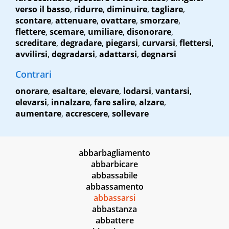
verso il basso
,
ridurre
,
diminuire
,
tagliare
,
scontare
,
attenuare
,
ovattare
,
smorzare
,
flettere
,
scemare
,
umiliare
,
disonorare
,
screditare
,
degradare
,
piegarsi
,
curvarsi
,
flettersi
,
avvilirsi
,
degradarsi
,
adattarsi
,
degnarsi
Contrari
onorare
,
esaltare
,
elevare
,
lodarsi
,
vantarsi
,
elevarsi
,
innalzare
,
fare salire
,
alzare
,
aumentare
,
accrescere
,
sollevare
abbarbagliamento
abbarbicare
abbassabile
abbassamento
abbassarsi
abbastanza
abbattere