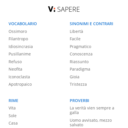
SAPERE
VOCABOLARIO
SINONIMI E CONTRARI
Ossimoro
Libertà
Filantropo
Facile
Idiosincrasia
Pragmatico
Pusillanime
Conoscenza
Refuso
Riassunto
Neofita
Paradigma
Iconoclasta
Gioia
Apotropaico
Tristezza
RIME
PROVERBI
Vita
La verità vien sempre a
galla
Sole
Uomo avvisato, mezzo
Casa
salvato