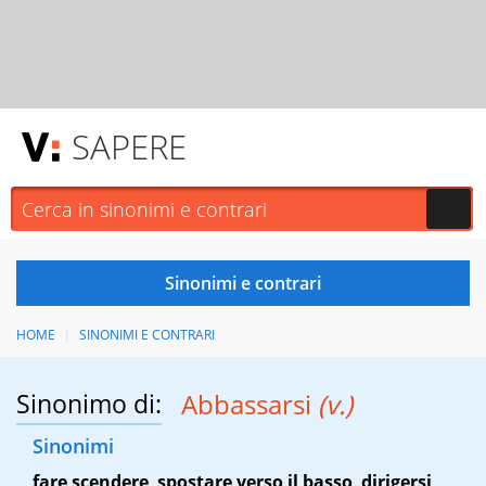
SAPERE
HOME
SINONIMI E CONTRARI
Sinonimo di:
Abbassarsi
(v.)
Sinonimi
fare scendere
,
spostare verso il basso
,
dirigersi