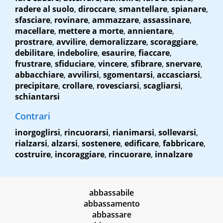
radere al suolo
,
diroccare
,
smantellare
,
spianare
,
sfasciare
,
rovinare
,
ammazzare
,
assassinare
,
macellare
,
mettere a morte
,
annientare
,
prostrare
,
avvilire
,
demoralizzare
,
scoraggiare
,
debilitare
,
indebolire
,
esaurire
,
fiaccare
,
frustrare
,
sfiduciare
,
vincere
,
sfibrare
,
snervare
,
abbacchiare
,
avvilirsi
,
sgomentarsi
,
accasciarsi
,
precipitare
,
crollare
,
rovesciarsi
,
scagliarsi
,
schiantarsi
Contrari
inorgoglirsi
,
rincuorarsi
,
rianimarsi
,
sollevarsi
,
rialzarsi
,
alzarsi
,
sostenere
,
edificare
,
fabbricare
,
costruire
,
incoraggiare
,
rincuorare
,
innalzare
abbassabile
abbassamento
abbassare