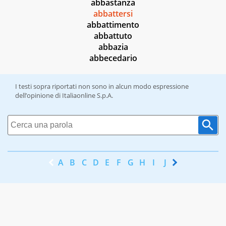
abbastanza
abbattersi
abbattimento
abbattuto
abbazia
abbecedario
I testi sopra riportati non sono in alcun modo espressione
dell’opinione di Italiaonline S.p.A.
A
B
C
D
E
F
G
H
I
J
K
L
M
N