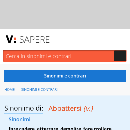
SAPERE
HOME
SINONIMI E CONTRARI
Sinonimo di:
Abbattersi
(v.)
Sinonimi
fare cadere
,
atterrare
,
demolire
,
fare crollare
,