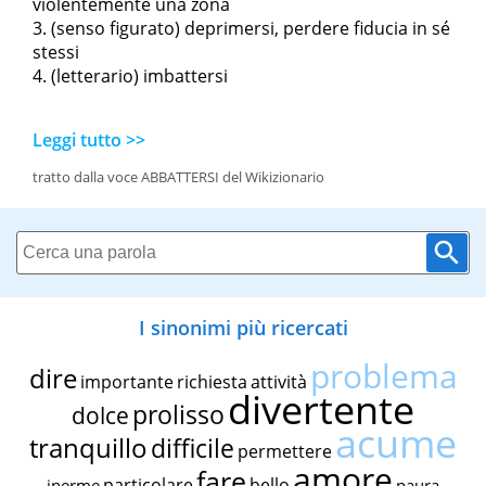
violentemente una zona
(senso figurato) deprimersi, perdere fiducia in sé
stessi
(letterario) imbattersi
Leggi tutto >>
tratto dalla voce ABBATTERSI del Wikizionario
I sinonimi più ricercati
problema
dire
importante
richiesta
attività
divertente
prolisso
dolce
acume
tranquillo
difficile
permettere
amore
fare
particolare
bello
inerme
paura