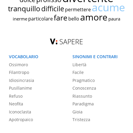
acume
tranquillo
difficile
permettere
amore
fare
particolare
bello
inerme
paura
SAPERE
VOCABOLARIO
SINONIMI E CONTRARI
Ossimoro
Libertà
Filantropo
Facile
Idiosincrasia
Pragmatico
Pusillanime
Conoscenza
Refuso
Riassunto
Neofita
Paradigma
Iconoclasta
Gioia
Apotropaico
Tristezza