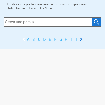
I testi sopra riportati non sono in alcun modo espressione
dell’opinione di Italiaonline S.p.A.
A
B
C
D
E
F
G
H
I
J
K
L
M
N