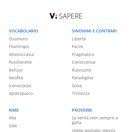
SAPERE
VOCABOLARIO
SINONIMI E CONTRARI
Ossimoro
Libertà
Filantropo
Facile
Idiosincrasia
Pragmatico
Pusillanime
Conoscenza
Refuso
Riassunto
Neofita
Paradigma
Iconoclasta
Gioia
Apotropaico
Tristezza
RIME
PROVERBI
Vita
La verità vien sempre a
galla
Sole
Uomo avvisato, mezzo