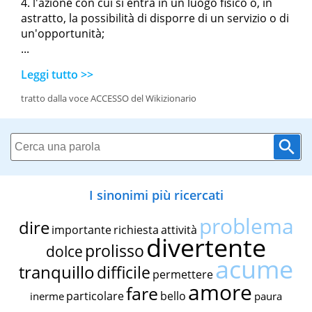
l'azione con cui si entra in un luogo fisico o, in
astratto, la possibilità di disporre di un servizio o di
un'opportunità;
...
Leggi tutto >>
tratto dalla voce ACCESSO del Wikizionario
I sinonimi più ricercati
problema
dire
importante
richiesta
attività
divertente
prolisso
dolce
acume
tranquillo
difficile
permettere
amore
fare
particolare
bello
inerme
paura