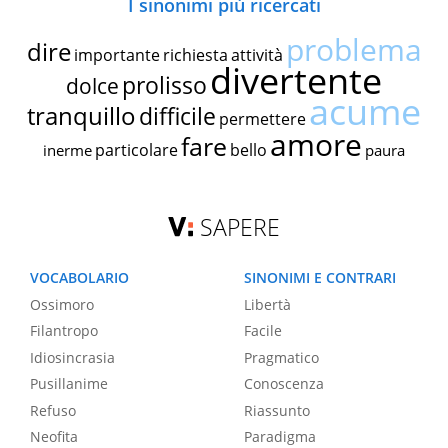
I sinonimi più ricercati
problema
dire
importante
richiesta
attività
divertente
prolisso
dolce
acume
tranquillo
difficile
permettere
amore
fare
particolare
bello
inerme
paura
SAPERE
VOCABOLARIO
SINONIMI E CONTRARI
Ossimoro
Libertà
Filantropo
Facile
Idiosincrasia
Pragmatico
Pusillanime
Conoscenza
Refuso
Riassunto
Neofita
Paradigma